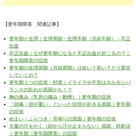
【更年期障害 関連記事】
更年期と生理｜生理周期・生理不順（月経不順）・不正
出血
不正出血｜なぜ更年期になると不正出血が起こるの？｜
更年期障害の症状
更年期の生理周期（月経周期）は短い？長い？どう変化
していくの？
更年期うつの症状・対策｜イライラや不安はホルモンバ
ランスの乱れが原因かも！？
胸の痛み（乳房の痛み・動悸）｜更年期の症状
「頭痛・頭が重い」といった症状が起きる原因｜更年期
の症状
めまい・ふらつき・耳鳴りの原因｜更年期の症状
大量の汗をかく（顔から汗が止まらない）原因・対処法
｜更年期（更年期障害）の症状