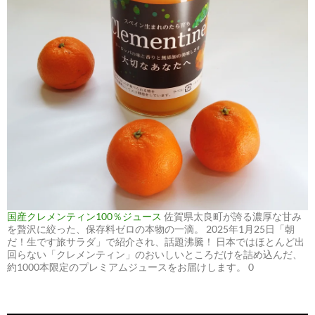
国産クレメンティン100％ジュース
佐賀県太良町が誇る濃厚な甘み
を贅沢に絞った、保存料ゼロの本物の一滴。 2025年1月25日「朝
だ！生です旅サラダ」で紹介され、話題沸騰！ 日本ではほとんど出
回らない「クレメンティン」のおいしいところだけを詰め込んだ、
約1000本限定のプレミアムジュースをお届けします。 0