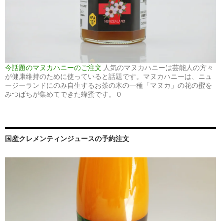
今話題のマヌカハニーのご注文
人気のマヌカハニーは芸能人の方々
が健康維持のために使っていると話題です。マヌカハニーは、ニュ
ージーランドにのみ自生するお茶の木の一種「マヌカ」の花の蜜を
みつばちが集めてできた蜂蜜です。 0
国産クレメンティンジュースの予約注文