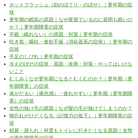
ホットフラッシュ（顔のほてり・のぼせ）｜更年期の症
状
更年期の眠気の原因｜なぜ夜寝ているのに昼間も眠いの
か？｜更年期障害の症状
不眠（眠れない）の原因・対策｜更年期の症状
吐き気・嘔吐・食欲不振（消化器系の症状）｜更年期の
症状
手足のしびれ｜更年期の症状
冷えのぼせの症状・原因・改善・対策・やってはいけな
いこと
むくみ｜なぜ更年期になるとむくむのか？｜更年期（更
年期障害）の症状
体がだるい（倦怠感）・疲れやすい｜更年期（更年期障
害）の症状
女性の抜け毛の原因｜なぜ髪の毛が抜けてしまうのか？
物忘れがひどくなる（記憶力の低下）｜更年期障害の症
状
頻尿・尿もれ｜何度もトイレに行きたくなる原因｜女性
の更年期障害の症状