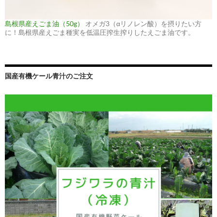
島根県産えごま油（50g）
オメガ3（αリノレン酸）を摂りたい方
に！島根県産えごま種実を低温圧搾生搾りしたえごま油です。
国産有機ケール青汁のご注文