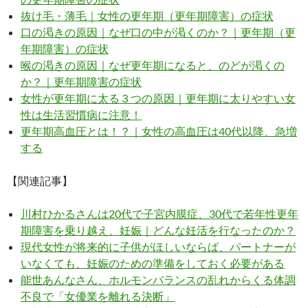
抜け毛・薄毛｜女性の更年期（更年期障害）の症状
口の渇きの原因｜なぜ口の中が渇くのか？｜更年期（更
年期障害）の症状
喉の渇きの原因｜なぜ更年期になると、のどが渇くの
か？｜更年期障害の症状
女性が更年期に太る３つの原因｜更年期に太りやすい女
性は生活習慣病に注意！
更年期高血圧とは！？｜女性の高血圧は40代以降、急増
する
【関連記事】
川村ひかるさんは20代で子宮内膜症、30代で若年性更年
期障害を乗り越え、妊娠｜どんな妊活を行なったのか？
現代女性が将来的に子供がほしいならば、パートナーが
いなくても、妊娠のための準備をしておく必要がある
能世あんなさん、ホルモンバランスの乱れからくる体調
不良で「女優業を離れる決断」