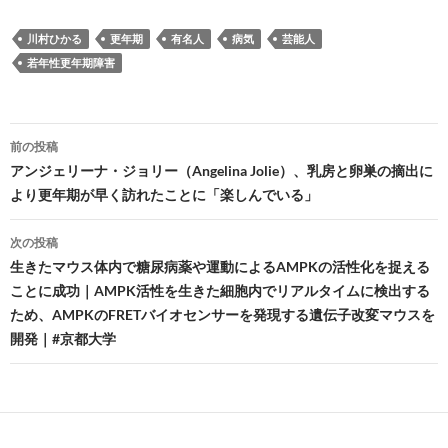
川村ひかる
更年期
有名人
病気
芸能人
若年性更年期障害
投
前の投稿
稿
アンジェリーナ・ジョリー（Angelina Jolie）、乳房と卵巣の摘出に
より更年期が早く訪れたことに「楽しんでいる」
ナ
ビ
次の投稿
生きたマウス体内で糖尿病薬や運動によるAMPKの活性化を捉える
ゲ
ことに成功｜AMPK活性を生きた細胞内でリアルタイムに検出する
ー
ため、AMPKのFRETバイオセンサーを発現する遺伝子改変マウスを
開発｜#京都大学
シ
ョ
ン