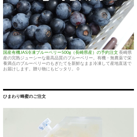
国産有機JAS冷凍ブルーベリー500g（長崎県産）の予約注文
長崎県
産の完熟ジューシーな最高品質のブルーベリー。有機・無農薬で栄
養満点のブルーベリーのもぎたてを新鮮なまま冷凍して産地直送で
お届けします。贈り物にもピッタリ。 0
ひまわり蜂蜜のご注文