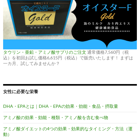
タウリン・亜鉛・アミノ酸サプリのご注文
通常価格7,560円（税
込）を初回お試し価格6,615円（税込）で販売いたします！ まずは
一カ月、試してみませんか？
女性に必要な栄養
DHA・EPAとは｜DHA・EPAの効果・効能・食品・摂取量
アミノ酸の効果・効能・種類・アミノ酸を含む食べ物
アミノ酸ダイエットの4つの効果・効果的なタイミング・方法（運
動）