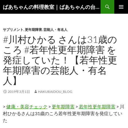
コ
検
ばあちゃんの料理教室｜ばあちゃんの台所から学ぶ、食と健康の知恵
ン
索
メインメ
テ
ニュー
ン
サプリメント
,
更年期障害
,
芸能人・有名人
ツ
#川村ひかる さんは31歳の
へ
ス
ころ #若年性更年期障害 を
キ
発症していた！【若年性更
ッ
プ
年期障害の芸能人・有名
人】
2019年3月1日
HAKURAIDOU_BLOG
>
健康・美容チェック
>
更年期障害
>
若年性更年期障害
> 川
村ひかるさんは31歳のころ若年性更年期障害を発症してい
た