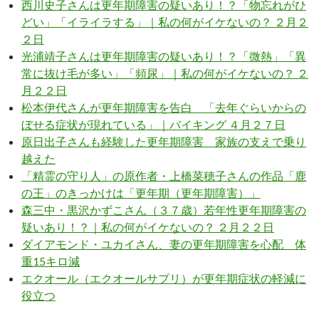
西川史子さんは更年期障害の疑いあり！？「物忘れがひ
どい」「イライラする」｜私の何がイケないの？ ２月２
２日
光浦靖子さんは更年期障害の疑いあり！？「微熱」「異
常に抜け毛が多い」「頻尿」｜私の何がイケないの？ ２
月２２日
松本伊代さんが更年期障害を告白 「去年ぐらいからの
ぼせる症状が現れている」｜バイキング ４月２７日
原日出子さんも経験した更年期障害 家族の支えで乗り
越えた
「精霊の守り人」の原作者・上橋菜穂子さんの作品「鹿
の王」のきっかけは「更年期（更年期障害）」
森三中・黒沢かずこさん（３７歳）若年性更年期障害の
疑いあり！？｜私の何がイケないの？ ２月２２日
ダイアモンド・ユカイさん、妻の更年期障害を心配 体
重15キロ減
エクオール（エクオールサプリ）が更年期症状の軽減に
役立つ