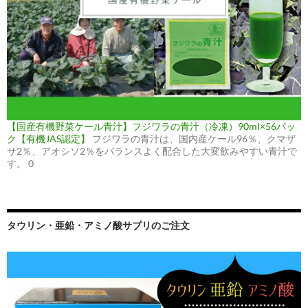
【国産有機野菜ケール青汁】フジワラの青汁（冷凍）90ml×56パッ
ク【有機JAS認定】
フジワラの青汁は、国内産ケール96％、クマザ
サ2％、アオシソ2％をバランスよく配合した大変飲みやすい青汁で
す。 0
タウリン・亜鉛・アミノ酸サプリのご注文