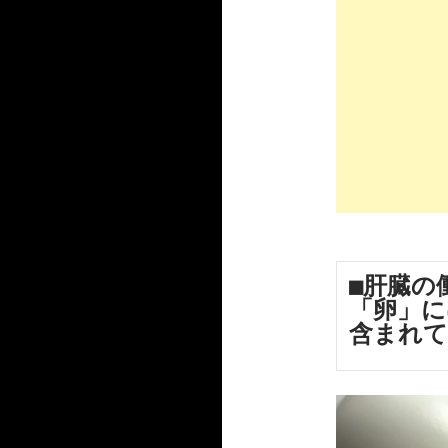
■肝臓の
「卵」に
含まれ