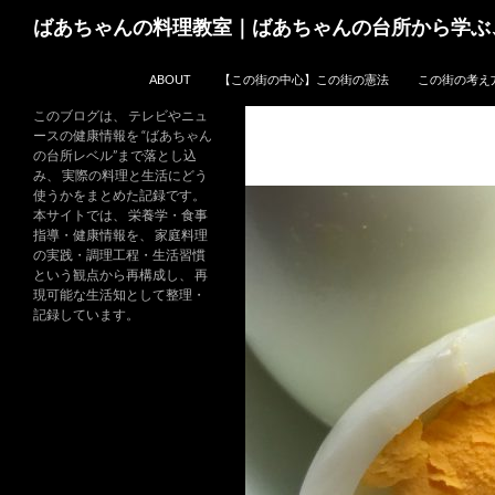
コ
検
ばあちゃんの料理教室｜ばあちゃんの台所から学ぶ
ン
索
テ
ABOUT
【この街の中心】この街の憲法
この街の考え
ン
ツ
このブログは、 テレビやニュ
ースの健康情報を “ばあちゃん
へ
の台所レベル”まで落とし込
ス
み、 実際の料理と生活にどう
キ
使うかをまとめた記録です。
本サイトでは、 栄養学・食事
ッ
指導・健康情報を、 家庭料理
プ
の実践・調理工程・生活習慣
という観点から再構成し、 再
現可能な生活知として整理・
記録しています。