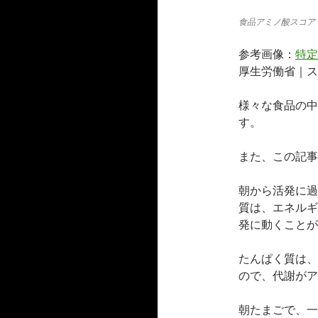
食品アミノ酸スコア
参考画像：
特定
厚生労働省｜ス
様々な食品の中
す。
また、この記事
朝から活発に過
質は、エネルギ
発に動くことが
たんぱく質は、
ので、代謝がア
朝たまごで、一