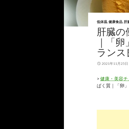
低体温
,
健康食品
,
肝
肝臓の
｜「卵
ランス
2021年11月25日
>
健康・美容チ
ぱく質｜「卵」