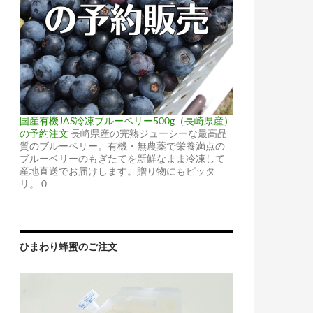
国産有機JAS冷凍ブルーベリー500g（長崎県産）
の予約注文
長崎県産の完熟ジューシーな最高品
質のブルーベリー。有機・無農薬で栄養満点の
ブルーベリーのもぎたてを新鮮なまま冷凍して
産地直送でお届けします。贈り物にもピッタ
リ。 0
ひまわり蜂蜜のご注文