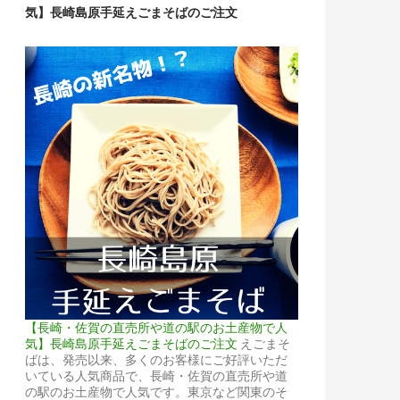
気】長崎島原手延えごまそばのご注文
【長崎・佐賀の直売所や道の駅のお土産物で人
気】長崎島原手延えごまそばのご注文
えごまそ
ばは、発売以来、多くのお客様にご好評いただ
いている人気商品で、長崎・佐賀の直売所や道
の駅のお土産物で人気です。東京など関東のそ