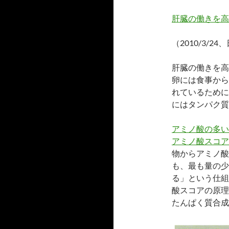
肝臓の働きを高
（2010/3/2
肝臓の働きを高
卵には食事から
れているために
にはタンパク質
アミノ酸の多い
アミノ酸スコア
物からアミノ酸
も、最も量の少
る」という仕組
酸スコアの原理
たんぱく質合成