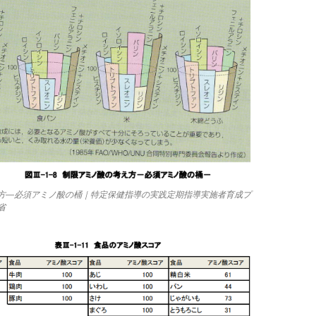
方―必須アミノ酸の桶｜特定保健指導の実践定期指導実施者育成プ
省