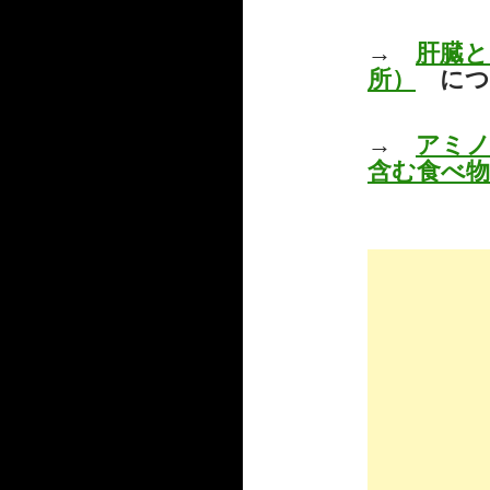
→
肝臓と
所）
につ
→
アミノ
含む食べ物