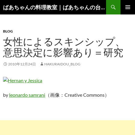
コ
検
ばあちゃんの料理教室｜ばあちゃんの台所から学ぶ、食と健康の知恵
ン
索
メインメ
テ
ニュー
ン
BLOG
ツ
女性によるスキンシップ、
へ
ス
意思決定に影響あり＝研究
キ
ッ
2010年12月24日
HAKURAIDOU_BLOG
プ
by
leonardo samrani
（画像：Creative Commons）