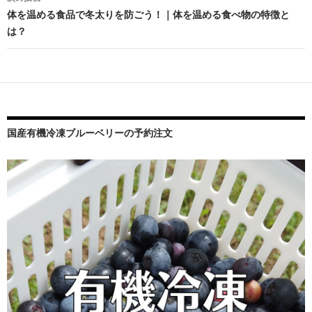
ビ
体を温める食品で冬太りを防ごう！｜体を温める食べ物の特徴と
は？
ゲ
ー
シ
ョ
ン
国産有機冷凍ブルーベリーの予約注文