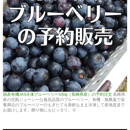
国産有機JAS冷凍ブルーベリー500g（長崎県産）の予約注文
長崎県
産の完熟ジューシーな最高品質のブルーベリー。有機・無農薬で栄
養満点のブルーベリーのもぎたてを新鮮なまま冷凍して産地直送で
お届けします。贈り物にもピッタリ。 0