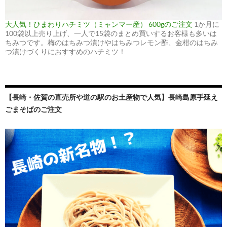
大人気！ひまわりハチミツ（ミャンマー産） 600gのご注文
1か月に
100袋以上売り上げ、一人で15袋のまとめ買いするお客様も多いは
ちみつです。梅のはちみつ漬けやはちみつレモン酢、金柑のはちみ
つ漬けづくりにおすすめのハチミツ！
【長崎・佐賀の直売所や道の駅のお土産物で人気】長崎島原手延え
ごまそばのご注文