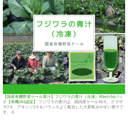
【国産有機野菜ケール青汁】フジワラの青汁（冷凍）90ml×56パッ
ク【有機JAS認定】
フジワラの青汁は、国内産ケール96％、クマザ
サ2％、アオシソ2％をバランスよく配合した大変飲みやすい青汁で
す。 0