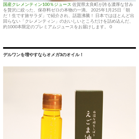
国産クレメンティン100％ジュース
佐賀県太良町が誇る濃厚な甘み
を贅沢に絞った、保存料ゼロの本物の一滴。 2025年1月25日「朝
だ！生です旅サラダ」で紹介され、話題沸騰！ 日本ではほとんど出
回らない「クレメンティン」のおいしいところだけを詰め込んだ、
約1000本限定のプレミアムジュースをお届けします。 0
デルワンを増やすならオメガ3のオイル！