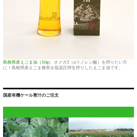
島根県産えごま油（50g）
オメガ3（αリノレン酸）を摂りたい方
に！島根県産えごま種実を低温圧搾生搾りしたえごま油です。
国産有機ケール青汁のご注文