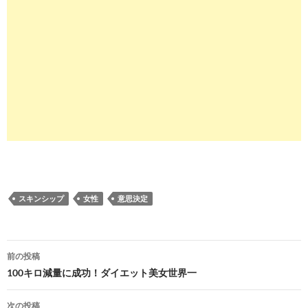
スキンシップ
女性
意思決定
投
前の投稿
稿
100キロ減量に成功！ダイエット美女世界一
ナ
次の投稿