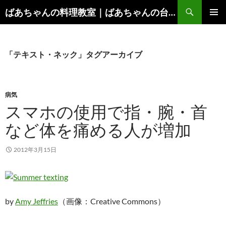
コ
検
ばあちゃんの料理教室｜ばあちゃんの台所から学ぶ、食と健康の知恵
ン
索
メインメ
テ
ニュー
ン
ツ
「テキスト・ネック」タグアーカイブ
へ
ス
キ
病気
ッ
スマホの使用で指・腕・首
プ
など体を痛める人が増加
2012年3月15日
by
Amy Jeffries
（画像：Creative Commons）