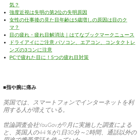
気？
強度近視は失明の第2位の失明原因
女性の仕事後の見た目年齢は5歳増しの原因は目のク
マ？
目の疲れ・疲れ目解消法｜はてなブックマークニュース
ドライアイにご注意 パソコン、エアコン、コンタクトレ
ンズの3コンに注意
PCで疲れた目に！5つの疲れ目対策
■指や腕に痛み
英国では、スマートフォンでインターネットを利
用する人が増えている。
世論調査会社YouGovが9月に実施した調査による
と、英国人の44％が1日30分～2時間、通話以外の
用途で携帯電話を使っていた。