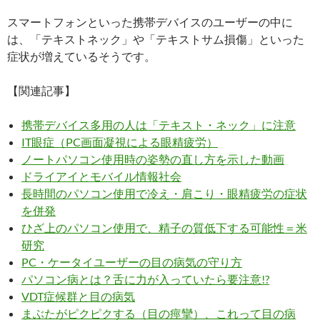
スマートフォンといった携帯デバイスのユーザーの中に
は、「テキストネック」や「テキストサム損傷」といった
症状が増えているそうです。
【関連記事】
携帯デバイス多用の人は「テキスト・ネック」に注意
IT眼症（PC画面凝視による眼精疲労）
ノートパソコン使用時の姿勢の直し方を示した動画
ドライアイとモバイル情報社会
長時間のパソコン使用で冷え・肩こり・眼精疲労の症状
を併発
ひざ上のパソコン使用で、精子の質低下する可能性＝米
研究
PC・ケータイユーザーの目の病気の守り方
パソコン病とは？舌に力が入っていたら要注意!?
VDT症候群と目の病気
まぶたがピクピクする（目の痙攣）、これって目の病