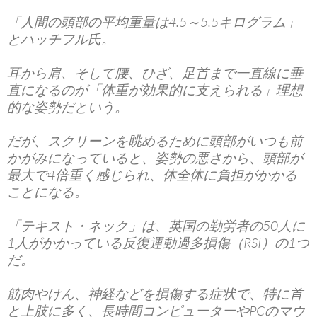
「人間の頭部の平均重量は4.5～5.5キログラム」
とハッチフル氏。
耳から肩、そして腰、ひざ、足首まで一直線に垂
直になるのが「体重が効果的に支えられる」理想
的な姿勢だという。
だが、スクリーンを眺めるために頭部がいつも前
かがみになっていると、姿勢の悪さから、頭部が
最大で4倍重く感じられ、体全体に負担がかかる
ことになる。
「テキスト・ネック」は、英国の勤労者の50人に
1人がかかっている反復運動過多損傷（RSI）の1つ
だ。
筋肉やけん、神経などを損傷する症状で、特に首
と上肢に多く、長時間コンピューターやPCのマウ