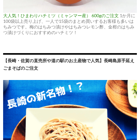
大人気！ひまわりハチミツ（ミャンマー産） 600gのご注文
1か月に
100袋以上売り上げ、一人で15袋のまとめ買いするお客様も多いは
ちみつです。梅のはちみつ漬けやはちみつレモン酢、金柑のはちみ
つ漬けづくりにおすすめのハチミツ！
【長崎・佐賀の直売所や道の駅のお土産物で人気】長崎島原手延え
ごまそばのご注文