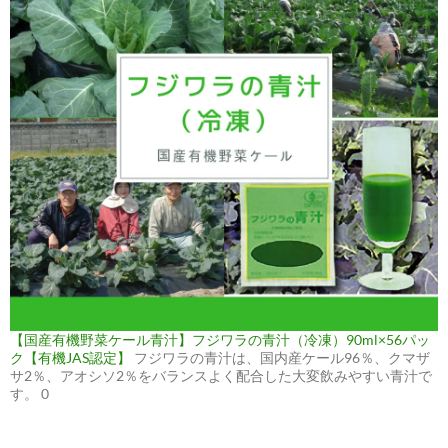
【国産有機野菜ケール青汁】フジワラの青汁（冷凍）90ml×56パッ
ク【有機JAS認定】
フジワラの青汁は、国内産ケール96％、クマザ
サ2％、アオシソ2％をバランスよく配合した大変飲みやすい青汁で
す。 0