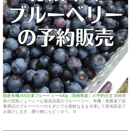
国産有機JAS冷凍ブルーベリー500g（長崎県産）の予約注文
長崎県
産の完熟ジューシーな最高品質のブルーベリー。有機・無農薬で栄
養満点のブルーベリーのもぎたてを新鮮なまま冷凍して産地直送で
お届けします。贈り物にもピッタリ。 0