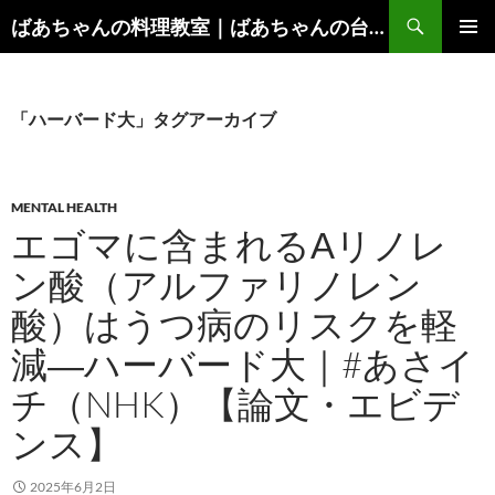
コ
検
ばあちゃんの料理教室｜ばあちゃんの台所から学ぶ、食と健康の知恵
ン
索
メインメ
テ
ニュー
ン
ツ
「ハーバード大」タグアーカイブ
へ
ス
キ
MENTAL HEALTH
ッ
エゴマに含まれるΑリノレ
プ
ン酸（アルファリノレン
酸）はうつ病のリスクを軽
減―ハーバード大｜#あさイ
チ（NHK）【論文・エビデ
ンス】
2025年6月2日