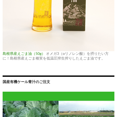
島根県産えごま油（50g）
オメガ3（αリノレン酸）を摂りたい方
に！島根県産えごま種実を低温圧搾生搾りしたえごま油です。
国産有機ケール青汁のご注文