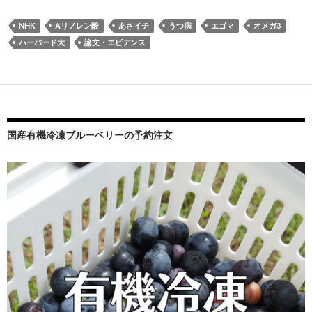
NHK
Αリノレン酸
あさイチ
うつ病
エゴマ
オメガ3
ハーバード大
論文・エビデンス
国産有機冷凍ブルーベリーの予約注文