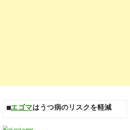
■
エゴマ
はうつ病のリスクを軽減