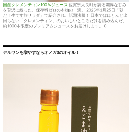
国産クレメンティン100％ジュース
佐賀県太良町が誇る濃厚な甘み
を贅沢に絞った、保存料ゼロの本物の一滴。 2025年1月25日「朝
だ！生です旅サラダ」で紹介され、話題沸騰！ 日本ではほとんど出
回らない「クレメンティン」のおいしいところだけを詰め込んだ、
約1000本限定のプレミアムジュースをお届けします。 0
デルワンを増やすならオメガ3のオイル！