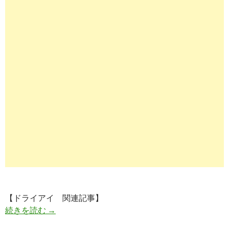
【ドライアイ 関連記事】
ドライアイの目薬（点眼薬）に新しい成分（人工
続きを読む
→