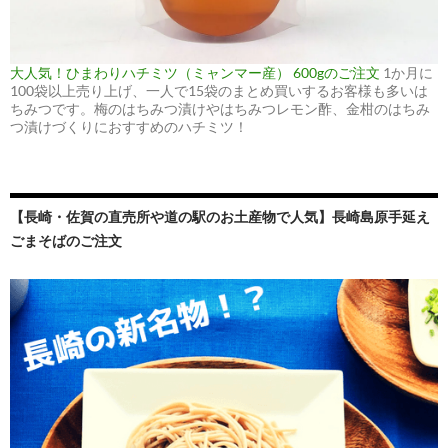
大人気！ひまわりハチミツ（ミャンマー産） 600gのご注文
1か月に
100袋以上売り上げ、一人で15袋のまとめ買いするお客様も多いは
ちみつです。梅のはちみつ漬けやはちみつレモン酢、金柑のはちみ
つ漬けづくりにおすすめのハチミツ！
【長崎・佐賀の直売所や道の駅のお土産物で人気】長崎島原手延え
ごまそばのご注文