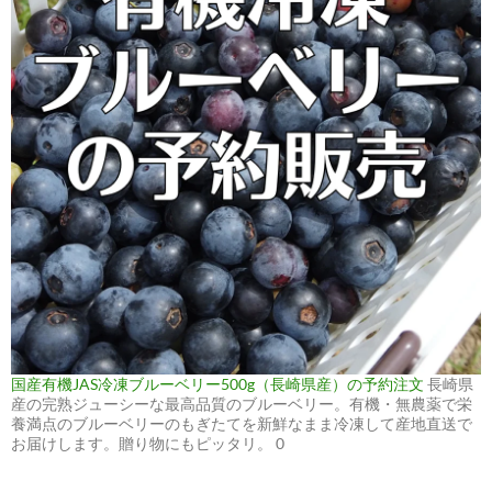
国産有機JAS冷凍ブルーベリー500g（長崎県産）の予約注文
長崎県
産の完熟ジューシーな最高品質のブルーベリー。有機・無農薬で栄
養満点のブルーベリーのもぎたてを新鮮なまま冷凍して産地直送で
お届けします。贈り物にもピッタリ。 0