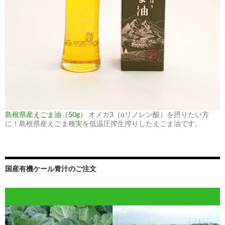
島根県産えごま油（50g）
オメガ3（αリノレン酸）を摂りたい方
に！島根県産えごま種実を低温圧搾生搾りしたえごま油です。
国産有機ケール青汁のご注文