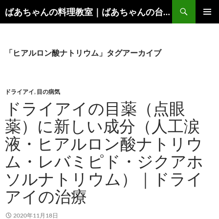
コ
検
ばあちゃんの料理教室｜ばあちゃんの台所から学ぶ、食と健康の知恵
ン
索
メインメ
テ
ニュー
ン
ツ
「ヒアルロン酸ナトリウム」タグアーカイブ
へ
ス
キ
ドライアイ
,
目の病気
ッ
ドライアイの目薬（点眼
プ
薬）に新しい成分（人工涙
液・ヒアルロン酸ナトリウ
ム・レバミピド・ジクアホ
ソルナトリウム）｜ドライ
アイの治療
2020年11月18日