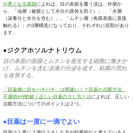
が悪くなる原因
によれば、目の表面を覆う涙は、外側か
ら、「油層（被膜として水分の蒸発を防ぐ）」、「水層
（栄養分と水分を含む）」、「ムチン層（角膜表面に直接
触れる）」の3層構造になっており、それぞれに役割があり
ます。
●ジクアホソルナトリウム
目の表面の面膜とムチンを産生する細胞に働きか
け、ムチンを含む涙液の分泌を促す。粘膜の荒れ
も改善する。
「目薬後に目をパチパチ」は間違い！？目薬の点眼方法、
不適切が9割超｜正しい目薬のさし方とは
によれば、正しい
点眼方法についてのポイントは２つ。
●目薬は一度に一滴でよい
目薬は１度に２滴以上さした方が効果的だと考えている人