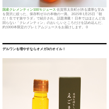
国産クレメンティン100％ジュース
佐賀県太良町が誇る濃厚な甘み
を贅沢に絞った、保存料ゼロの本物の一滴。 2025年1月25日「朝
だ！生です旅サラダ」で紹介され、話題沸騰！ 日本ではほとんど出
回らない「クレメンティン」のおいしいところだけを詰め込んだ、
約1000本限定のプレミアムジュースをお届けします。 0
デルワンを増やすならオメガ3のオイル！