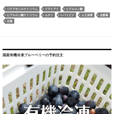
ジクアホソルナトリウム
ドライアイ
ヒアルロン酸
ヒアルロン酸ナトリウム
ムチン
レバミピド
人工涙液
点眼薬
目薬
国産有機冷凍ブルーベリーの予約注文