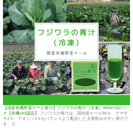
【国産有機野菜ケール青汁】フジワラの青汁（冷凍）90ml×56パッ
ク【有機JAS認定】
フジワラの青汁は、国内産ケール96％、クマザ
サ2％、アオシソ2％をバランスよく配合した大変飲みやすい青汁で
す。 0