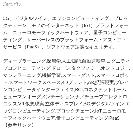
Security.
5G、デジタルツイン、エッジコンピューティング、ブロッ
クチェーン、モノのインターネット（IoT）プラットフォー
ム、ニューロモーフィックハードウェア、量子コンピュー
ティング、サーバーレスのプラットフォーム・アズ・ア・
サービス（PaaS）、ソフトウェア定義セキュリティ。
ディープラーニング,深層学,人工知能,自動運転車,コグニティ
ブコンピューティング,ドローン,タクソノミー,オントロジー,
マシンラーニング,機械学習,スマートダスト,スマートロボッ
ト,スマートワークスペース,4Dプリント,AR,拡張現実,ブレイ
ンコンピュータインターフェイス,BCI,コネクテッドホーム,
ヒューマンオーグメンテーション,ナノチューブエレクトロ
ニクス,VR,仮想現実,立体ディスプレイ,5G,デジタルツイン,エ
ッジコンピューティング,ブロックチェーン,IoT,ニューロモ
ーフィックハードウェア,量子コンピューティング,PaaS
【参考リンク】