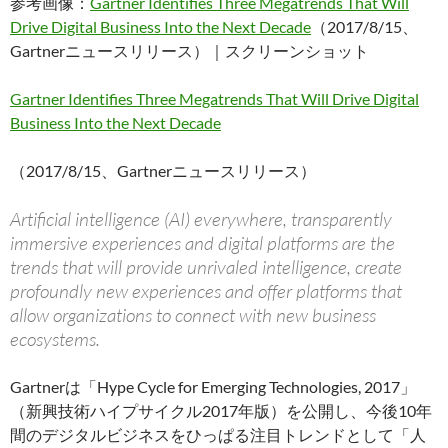
参考画像：
Gartner Identifies Three Megatrends That Will
Drive Digital Business Into the Next Decade
（2017/8/15、
Gartnerニュースリリース）｜スクリーンショット
Gartner Identifies Three Megatrends That Will Drive Digital
Business Into the Next Decade
（2017/8/15、Gartnerニュースリリース）
Artificial intelligence (AI) everywhere, transparently
immersive experiences and digital platforms are the
trends that will provide unrivaled intelligence, create
profoundly new experiences and offer platforms that
allow organizations to connect with new business
ecosystems.
Gartnerは「Hype Cycle for Emerging Technologies, 2017」
（新興技術ハイプサイクル2017年版）を公開し、今後10年
間のデジタルビジネスをひっぱる注目トレンドとして「人