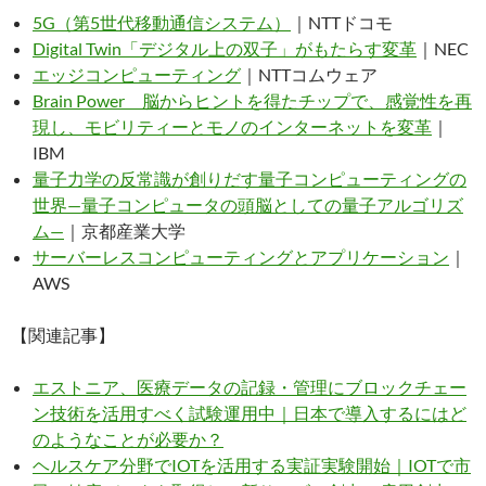
5G（第5世代移動通信システム）
｜NTTドコモ
Digital Twin「デジタル上の双子」がもたらす変革
｜NEC
エッジコンピューティング
｜NTTコムウェア
Brain Power 脳からヒントを得たチップで、感覚性を再
現し、モビリティーとモノのインターネットを変革
｜
IBM
量子力学の反常識が創りだす量子コンピューティングの
世界—量子コンピュータの頭脳としての量子アルゴリズ
ム—
｜京都産業大学
サーバーレスコンピューティングとアプリケーション
｜
AWS
【関連記事】
エストニア、医療データの記録・管理にブロックチェー
ン技術を活用すべく試験運用中｜日本で導入するにはど
のようなことが必要か？
ヘルスケア分野でIOTを活用する実証実験開始｜IOTで市