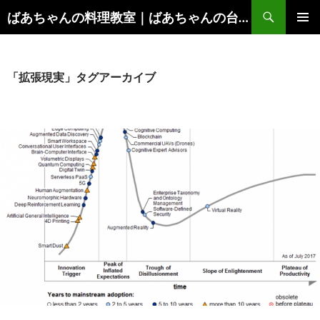
コ
検
ばあちゃんの料理教室｜ばあちゃんの台所から学ぶ、食と健康の知恵
ン
索
メインメ
テ
ニュー
ン
ツ
「拡張現実」タグアーカイブ
へ
ス
キ
ッ
プ