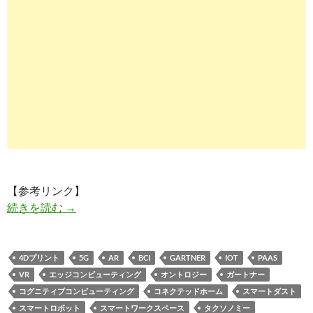
【参考リンク】
ガートナーの「ハイプサイクル」（2017年版
続きを読む
→
4Dプリント
5G
AR
BCI
GARTNER
IOT
PAAS
VR
エッジコンピューティング
オントロジー
ガートナー
コグニティブコンピューティング
コネクテッドホーム
スマートダスト
スマートロボット
スマートワークスペース
タクソノミー