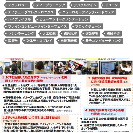
テクノロジー
ディープラーニング
デジタルツイン
ドローン
ナノチューブエレクトロニクス
ニューロモーフィックハードウェア
ハイプサイクル
ヒューマンオーグメンテーション
ブレインコンピュータインターフェイス
ブロックチェーン
マシンラーニング
人工知能
仮想現実
拡張現実
機械学習
深層学
立体ディスプレイ
自動運転車
量子コンピューティング