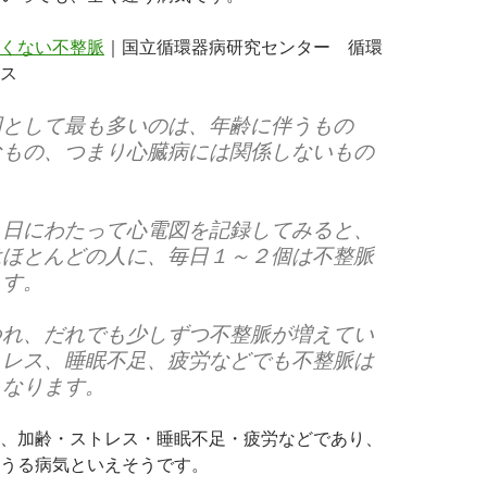
くない不整脈
｜国立循環器病研究センター 循環
ス
因として最も多いのは、年齢に伴うもの
なもの、つまり心臓病には関係しないもの
２日にわたって心電図を記録してみると、
はほとんどの人に、毎日１～２個は不整脈
ます。
つれ、だれでも少しずつ不整脈が増えてい
トレス、睡眠不足、疲労などでも不整脈は
くなります。
、加齢・ストレス・睡眠不足・疲労などであり、
うる病気といえそうです。