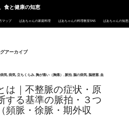
、食と健康の知恵
方マップ
ばあちゃんの家庭料理
ばあちゃんの料理教室SNS
ばあちゃんの知恵
グアーカイブ
の病気
,
病気
,
立ちくらみ
,
胸が痛い（胸痛）
,
脈拍
,
脳の病気
,
脳梗塞
,
血
とは｜不整脈の症状・原
断する基準の脈拍・３つ
（頻脈・徐脈・期外収