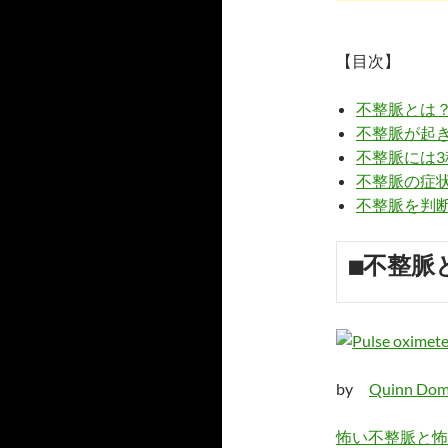
【目次】
不整脈とは
不整脈が起
不整脈には3
不整脈の症
不整脈を判
■不整脈
by
Quinn Dom
怖い不整脈と怖