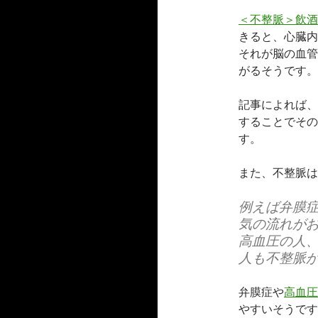
＜不整脈＞飲酒
きると、心臓内
それが脳の血管
がるそうです。
記事によれば、
することでその
す。
また、不整脈は
例えば弁膜
気の流れが
高血圧の人
人も不整脈
弁膜症や
高血圧
やすいそうです