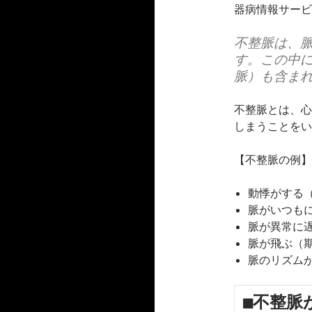
器病情報サービ
不整脈は、
す。この中
脈）も含ま
不整脈とは、心
しまうことをい
【不整脈の例】
動悸がする
脈がいつも
脈が異常に
脈が飛ぶ（
脈のリズム
■不整脈