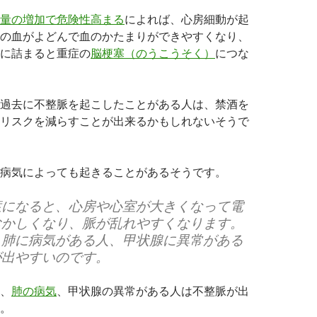
量の増加で危険性高まる
によれば、心房細動が起
の血がよどんで血のかたまりができやすくなり、
に詰まると重症の
脳梗塞（のうこうそく）
につな
過去に不整脈を起こしたことがある人は、禁酒を
リスクを減らすことが出来るかもしれないそうで
病気によっても起きることがあるそうです。
症になると、心房や心室が大きくなって電
おかしくなり、脈が乱れやすくなります。
、肺に病気がある人、甲状腺に異常がある
が出やすいのです。
、
肺の病気
、甲状腺の異常がある人は不整脈が出
。