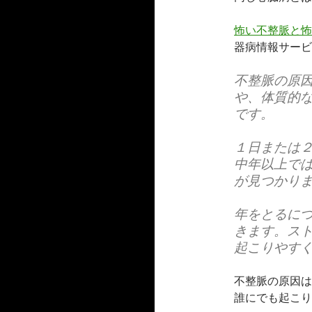
怖い不整脈と怖
器病情報サービ
不整脈の原
や、体質的
です。
１日または
中年以上で
が見つかり
年をとるに
きます。ス
起こりやす
不整脈の原因は
誰にでも起こり