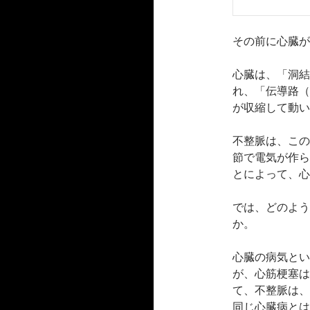
その前に心臓が
心臓は、「洞結
れ、「伝導路（
が収縮して動い
不整脈は、この
節で電気が作ら
とによって、心
では、どのよう
か。
心臓の病気とい
が、心筋梗塞は
て、不整脈は、
同じ心臓病とは