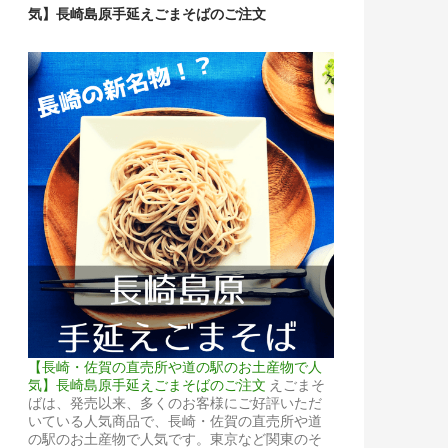
気】長崎島原手延えごまそばのご注文
【長崎・佐賀の直売所や道の駅のお土産物で人
気】長崎島原手延えごまそばのご注文
えごまそ
ばは、発売以来、多くのお客様にご好評いただ
いている人気商品で、長崎・佐賀の直売所や道
の駅のお土産物で人気です。東京など関東のそ