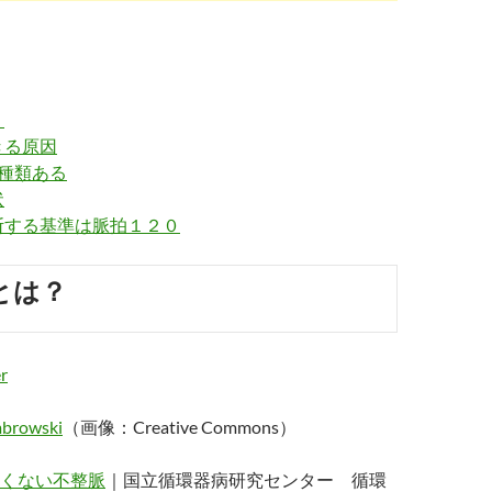
？
きる原因
種類ある
状
断する基準は脈拍１２０
とは？
browski
（画像：Creative Commons）
くない不整脈
｜国立循環器病研究センター 循環