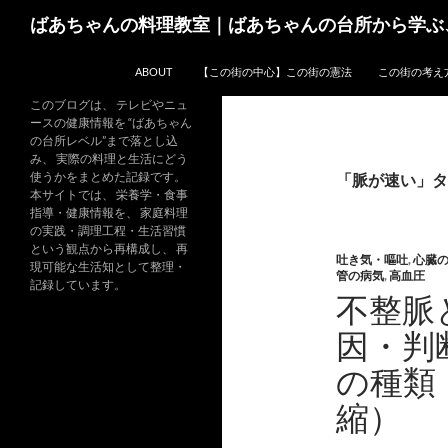
コ
検
ばあちゃんの料理教室｜ばあちゃんの台所から学ぶ
ン
索
テ
ABOUT
【この街の中心】この街の憲法
この街の考え
ン
ツ
このブログは、 テレビやニュ
ースの健康情報を “ばあちゃん
へ
の台所レベル”まで落とし込
ス
み、 実際の料理と生活にどう
キ
使うかをまとめた記録です。
「脈が速い」タ
本サイトでは、 栄養学・食事
ッ
指導・健康情報を、 家庭料理
プ
の実践・調理工程・生活習慣
という観点から再構成し、 再
吐き気・嘔吐
,
心臓
現可能な生活知として整理・
管の病気
,
高血圧
記録しています。
不整脈
因・判
の種類
縮）