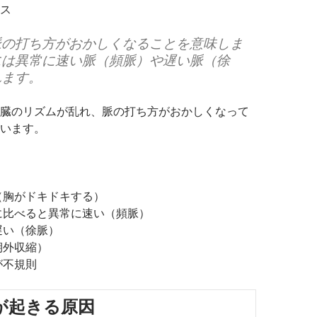
ス
脈の打ち方がおかしくなることを意味しま
には異常に速い脈（頻脈）や遅い脈（徐
れます。
臓のリズムが乱れ、脈の打ち方がおかしくなって
います。
（胸がドキドキする）
に比べると異常に速い（頻脈）
遅い（徐脈）
期外収縮）
が不規則
が起きる原因