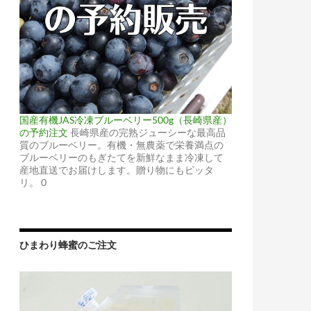
国産有機JAS冷凍ブルーベリー500g（長崎県産）
の予約注文
長崎県産の完熟ジューシーな最高品
質のブルーベリー。有機・無農薬で栄養満点の
ブルーベリーのもぎたてを新鮮なまま冷凍して
産地直送でお届けします。贈り物にもピッタ
リ。 0
ひまわり蜂蜜のご注文