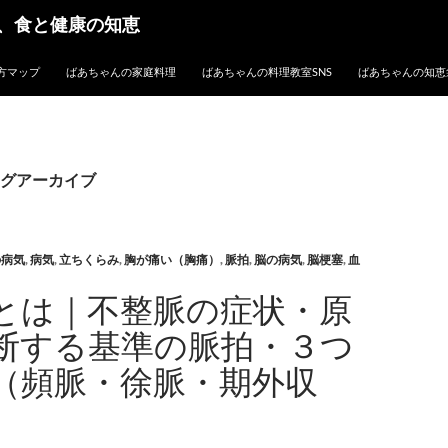
、食と健康の知恵
方マップ
ばあちゃんの家庭料理
ばあちゃんの料理教室SNS
ばあちゃんの知恵
グアーカイブ
の病気
,
病気
,
立ちくらみ
,
胸が痛い（胸痛）
,
脈拍
,
脳の病気
,
脳梗塞
,
血
とは｜不整脈の症状・原
断する基準の脈拍・３つ
（頻脈・徐脈・期外収