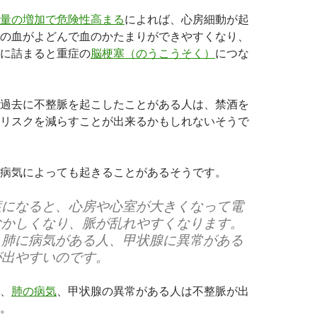
量の増加で危険性高まる
によれば、心房細動が起
の血がよどんで血のかたまりができやすくなり、
に詰まると重症の
脳梗塞（のうこうそく）
につな
過去に不整脈を起こしたことがある人は、禁酒を
リスクを減らすことが出来るかもしれないそうで
病気によっても起きることがあるそうです。
症になると、心房や心室が大きくなって電
おかしくなり、脈が乱れやすくなります。
、肺に病気がある人、甲状腺に異常がある
が出やすいのです。
、
肺の病気
、甲状腺の異常がある人は不整脈が出
。