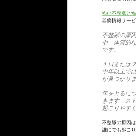
怖い不整脈と怖
器病情報サービ
不整脈の原
や、体質的
です。
１日または
中年以上で
が見つかり
年をとるに
きます。ス
起こりやす
不整脈の原因は
誰にでも起こり