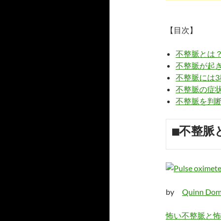
【目次】
不整脈とは
不整脈が起
不整脈には3
不整脈の症
不整脈を判
■不整脈
by
Quinn Dom
怖い不整脈と怖