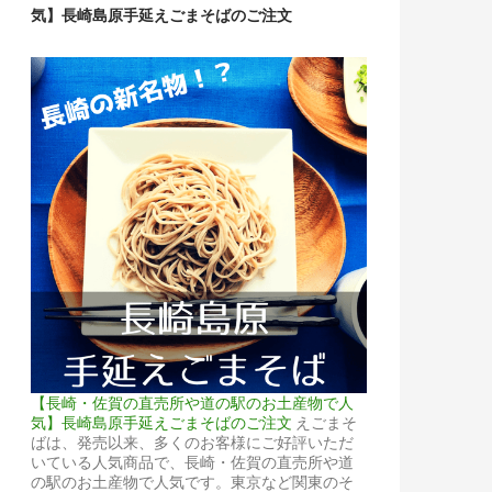
気】長崎島原手延えごまそばのご注文
【長崎・佐賀の直売所や道の駅のお土産物で人
気】長崎島原手延えごまそばのご注文
えごまそ
ばは、発売以来、多くのお客様にご好評いただ
いている人気商品で、長崎・佐賀の直売所や道
の駅のお土産物で人気です。東京など関東のそ