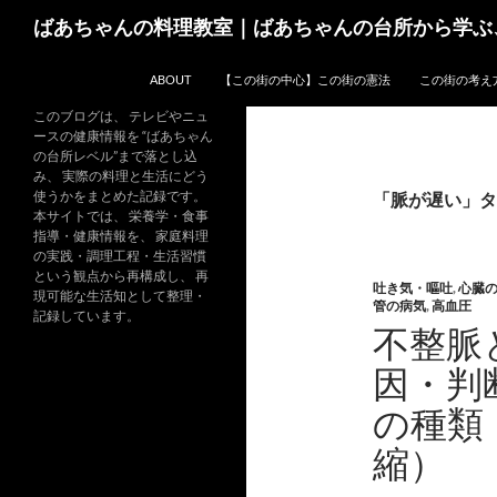
コ
検
ばあちゃんの料理教室｜ばあちゃんの台所から学ぶ
ン
索
テ
ABOUT
【この街の中心】この街の憲法
この街の考え
ン
ツ
このブログは、 テレビやニュ
ースの健康情報を “ばあちゃん
へ
の台所レベル”まで落とし込
ス
み、 実際の料理と生活にどう
キ
使うかをまとめた記録です。
「脈が遅い」タ
本サイトでは、 栄養学・食事
ッ
指導・健康情報を、 家庭料理
プ
の実践・調理工程・生活習慣
という観点から再構成し、 再
吐き気・嘔吐
,
心臓
現可能な生活知として整理・
管の病気
,
高血圧
記録しています。
不整脈
因・判
の種類
縮）