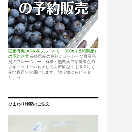
国産有機JAS冷凍ブルーベリー500g（長崎県産）
の予約注文
長崎県産の完熟ジューシーな最高品
質のブルーベリー。有機・無農薬で栄養満点の
ブルーベリーのもぎたてを新鮮なまま冷凍して
産地直送でお届けします。贈り物にもピッタ
リ。 0
ひまわり蜂蜜のご注文