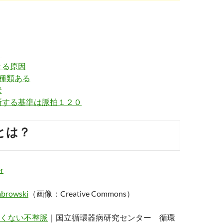
？
きる原因
種類ある
状
断する基準は脈拍１２０
とは？
browski
（画像：Creative Commons）
くない不整脈
｜国立循環器病研究センター 循環