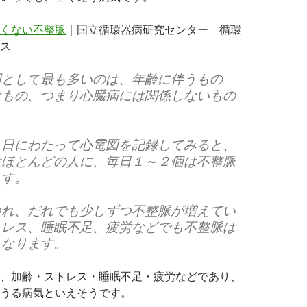
くない不整脈
｜国立循環器病研究センター 循環
ス
因として最も多いのは、年齢に伴うもの
なもの、つまり心臓病には関係しないもの
２日にわたって心電図を記録してみると、
はほとんどの人に、毎日１～２個は不整脈
ます。
つれ、だれでも少しずつ不整脈が増えてい
トレス、睡眠不足、疲労などでも不整脈は
くなります。
、加齢・ストレス・睡眠不足・疲労などであり、
うる病気といえそうです。