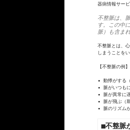
器病情報サービ
不整脈は、
す。この中
脈）も含ま
不整脈とは、心
しまうことをい
【不整脈の例】
動悸がする
脈がいつも
脈が異常に
脈が飛ぶ（
脈のリズム
■不整脈