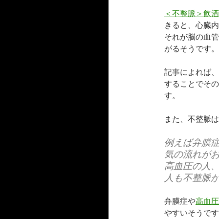
＜不整脈＞飲酒
きると、心臓内
それが脳の血管
がるそうです。
記事によれば、
することでその
す。
また、不整脈は
例えば弁膜
気の流れが
高血圧の人
人も不整脈
弁膜症や
高血圧
やすいそうです