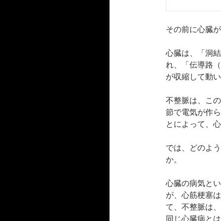
その前に心臓が
心臓は、「洞結
れ、「伝導路（
が収縮して動い
不整脈は、この
節で電気が作ら
とによって、心
では、どのよう
か。
心臓の病気とい
が、心筋梗塞は
て、不整脈は、
同じ心臓病とは