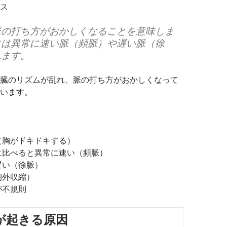
ス
脈の打ち方がおかしくなることを意味しま
には異常に速い脈（頻脈）や遅い脈（徐
れます。
臓のリズムが乱れ、脈の打ち方がおかしくなって
います。
（胸がドキドキする）
に比べると異常に速い（頻脈）
遅い（徐脈）
期外収縮）
が不規則
が起きる原因