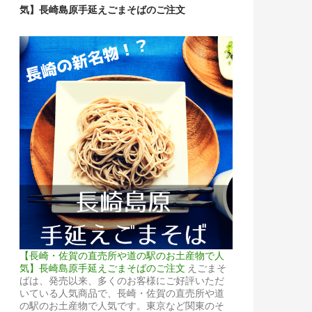
気】長崎島原手延えごまそばのご注文
【長崎・佐賀の直売所や道の駅のお土産物で人
気】長崎島原手延えごまそばのご注文
えごまそ
ばは、発売以来、多くのお客様にご好評いただ
いている人気商品で、長崎・佐賀の直売所や道
の駅のお土産物で人気です。東京など関東のそ