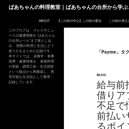
コ
検
ばあちゃんの料理教室｜ばあちゃんの台所から学ぶ
ン
索
テ
ABOUT
【この街の中心】この街の憲法
この街の考え
ン
ツ
このブログは、 テレビやニュ
ースの健康情報を “ばあちゃん
へ
の台所レベル”まで落とし込
ス
み、 実際の料理と生活にどう
キ
使うかをまとめた記録です。
「Payme」タ
本サイトでは、 栄養学・食事
ッ
指導・健康情報を、 家庭料理
プ
の実践・調理工程・生活習慣
という観点から再構成し、 再
BLOG
現可能な生活知として整理・
給与前
記録しています。
借りア
不足で
前払い
るポイ