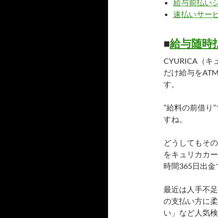
給与前払い
速払いサー
■
給与随時
CYURICA
だけ給与をAT
す。
”給料の前借り
すね。
どうしてもその
をキュリカカー
時間365日出
最近は人手不足
の支払い方に柔
い」など人気検