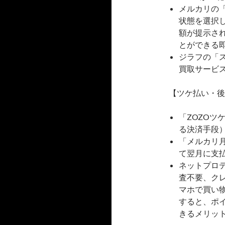
メルカリの
状態を選択
額が提示さ
とができる
ジラフの「
買取サービ
【ツケ払い・後
「ZOZOツ
る決済手段
「メルカリ
て翌月に支
ネットプロテ
査不要、ク
マホで買い
すると、ポ
きるメリッ