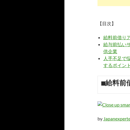
【目次】
給料前借り
給与前払い
供企業
人手不足で悩
するポイン
■給料前
by
Japanexperte