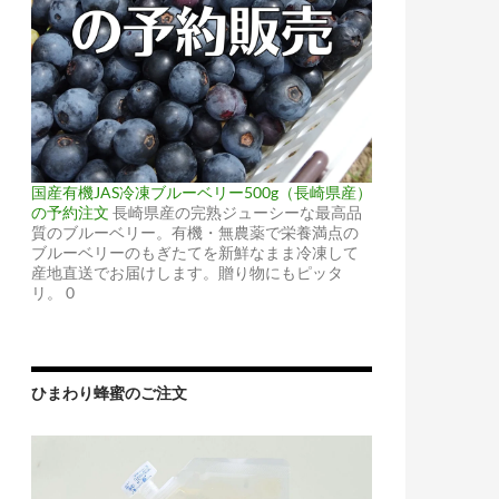
国産有機JAS冷凍ブルーベリー500g（長崎県産）
の予約注文
長崎県産の完熟ジューシーな最高品
質のブルーベリー。有機・無農薬で栄養満点の
ブルーベリーのもぎたてを新鮮なまま冷凍して
産地直送でお届けします。贈り物にもピッタ
リ。 0
ひまわり蜂蜜のご注文