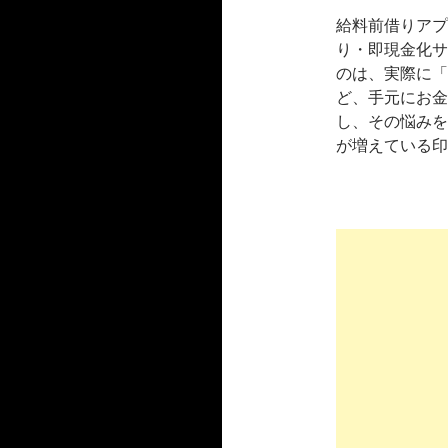
給料前借りアプ
り・即現金化サ
のは、実際に「
ど、手元にお金
し、その悩みを
が増えている印