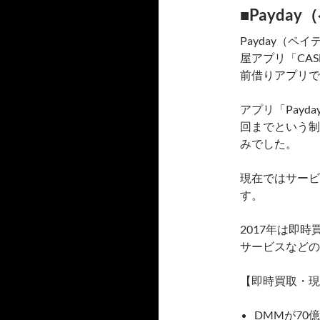
■Payd
Payday（
屋アプリ「CA
前借りアプリで
アプリ「Payd
回までという制
みでした。
現在ではサービ
す。
2017年は即
サービスなどの
【即時買取・現
DMMが70