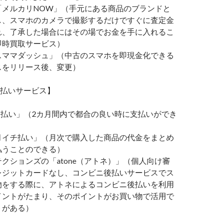
「メルカリNOW」（手元にある商品のブランドと
し、スマホのカメラで撮影するだけですぐに査定金
れ、了承した場合にはその場でお金を手に入れるこ
即時買取サービス）
スママダッシュ」（中古のスマホを即現金化できる
スをリリース後、変更）
払いサービス】
ケ払い」（2カ月間内で都合の良い時に支払いができ
）
月イチ払い」（月次で購入した商品の代金をまとめ
払うことのできる）
クションズの「atone（アトネ）」（個人向け審
レジットカードなし、コンビニ後払いサービスでス
物をする際に、アトネによるコンビニ後払いを利用
イントがたまり、そのポイントがお買い物で活用で
トがある）