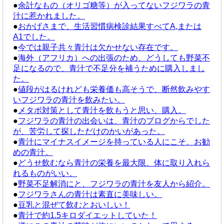
●
余計なもの（オリゴ糖等）が入ってないフジワラの青
汁に惹かれました。
●
おかげさまで、生活習慣病検診結果すべてA,または
A1でした。
●
今では親子共々青汁は欠かせない存在です。
●
海外（アフリカ）への出張のため、どうしても野菜不
足になるので、青汁で不足分を補うために購入しまし
た。
●
値段がはるけれども栄養価も高そうで、断然飲みやす
いフジワラの青汁を飲みたい。
●
メタボ対策として青汁を飲もうと思い、購入。
●
フジワラの青汁の出会いは、青汁のブログからでした
が、苦労して探しただけのかいがあった。
●
青汁にマイナスイメージを持っている人にこそ、お勧
めの青汁。
●
どうせ飲むなら青汁の栄養を最大限、体に取り入れら
れるものがいい。
●
野菜不足解消にと、フジワラの青汁を友人から紹介。
●
フジワラさんの青汁は素直に美味しい。
●
豆乳と混ぜて飲むとおいしい！
●
青汁で約1.5キロダイエットしていた！