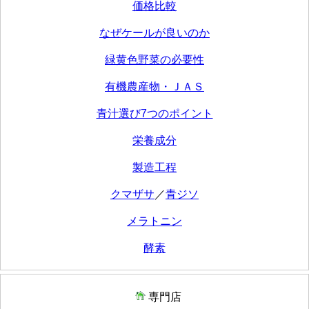
価格比較
なぜケールが良いのか
緑黄色野菜の必要性
有機農産物・ＪＡＳ
青汁選び7つのポイント
栄養成分
製造工程
クマザサ
／
青ジソ
メラトニン
酵素
専門店