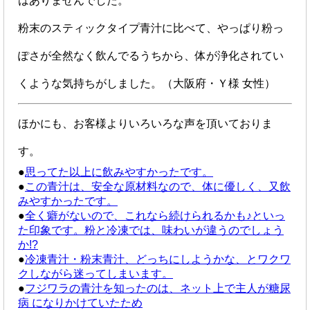
はありませんでした。
粉末のスティックタイプ青汁に比べて、やっぱり粉っ
ぽさが全然なく飲んでるうちから、体が浄化されてい
くような気持ちがしました。（大阪府・Ｙ様 女性）
ほかにも、お客様よりいろいろな声を頂いておりま
す。
●
思ってた以上に飲みやすかったです。
●
この青汁は、安全な原材料なので、体に優しく、又飲
みやすかったです。
●
全く癖がないので、これなら続けられるかも♪といっ
た印象です。粉と冷凍では、味わいが違うのでしょう
か!?
●
冷凍青汁・粉末青汁、どっちにしようかな、とワクワ
クしながら迷ってしまいます。
●
フジワラの青汁を知ったのは、ネット上で主人が糖尿
病 になりかけていたため