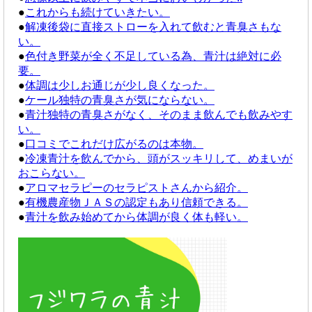
●
これからも続けていきたい。
●
解凍後袋に直接ストローを入れて飲むと青臭さもな
い。
●
色付き野菜が全く不足している為、青汁は絶対に必
要。
●
体調は少しお通じが少し良くなった。
●
ケール独特の青臭さが気にならない。
●
青汁独特の青臭さがなく、そのまま飲んでも飲みやす
い。
●
口コミでこれだけ広がるのは本物。
●
冷凍青汁を飲んでから、頭がスッキリして、めまいが
おこらない。
●
アロマセラピーのセラピストさんから紹介。
●
有機農産物ＪＡＳの認定もあり信頼できる。
●
青汁を飲み始めてから体調が良く体も軽い。