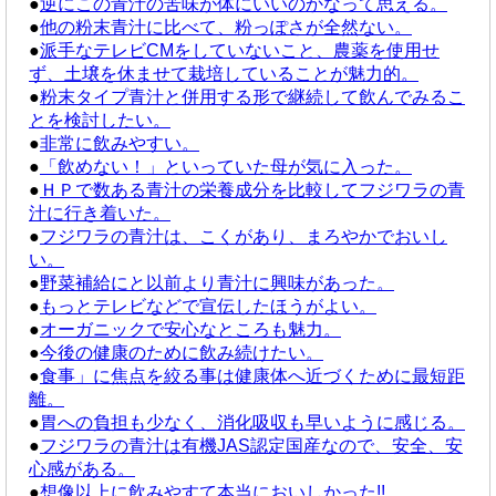
●
逆にこの青汁の苦味が体にいいのかなって思える。
●
他の粉末青汁に比べて、粉っぽさが全然ない。
●
派手なテレビCMをしていないこと、農薬を使用せ
ず、土壌を休ませて栽培していることが魅力的。
●
粉末タイプ青汁と併用する形で継続して飲んでみるこ
とを検討したい。
●
非常に飲みやすい。
●
「飲めない！」といっていた母が気に入った。
●
ＨＰで数ある青汁の栄養成分を比較してフジワラの青
汁に行き着いた。
●
フジワラの青汁は、こくがあり、まろやかでおいし
い。
●
野菜補給にと以前より青汁に興味があった。
●
もっとテレビなどで宣伝したほうがよい。
●
オーガニックで安心なところも魅力。
●
今後の健康のために飲み続けたい。
●
食事」に焦点を絞る事は健康体へ近づくために最短距
離。
●
胃への負担も少なく、消化吸収も早いように感じる。
●
フジワラの青汁は有機JAS認定国産なので、安全、安
心感がある。
●
想像以上に飲みやすて本当においしかった!!