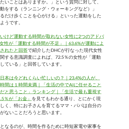
たいことはありますか。」という質問に対して、
動をする（ランニング・ウォーキングなど）」
るだけ歩くことを心がける」といった運動をした
ようです。
いけど運動する時間が取れない女性に2つのアドバ
の女性が「運動する時間が不足」｜63.6%が運動によ
されたと回答
で紹介したDHCが行なった現代女性
関する意識調査によれば、72.5％の女性が「運動
している」と回答しています。
日本は今どれくらい忙しいの？｜23.4%の人が、
時間は１時間未満｜「生活の中でAIに任せること
だと思うこと」ランキング｜「生活で最も重視す
.5％が「お金」
を見てもわかる通り、とにかく現
しく、特にお子さんを育てるママ・パパは自分の
がないことだろうと思います。
となるのが、時間を作るために時短家電や家事を