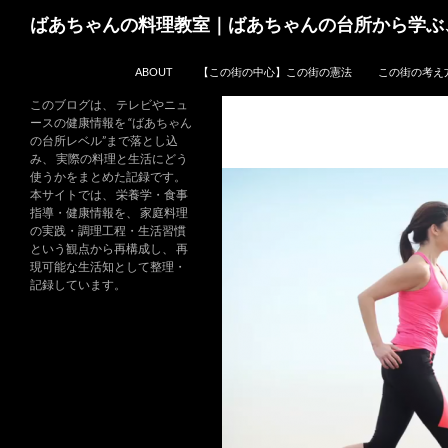
コ
検
ばあちゃんの料理教室｜ばあちゃんの台所から学ぶ
ン
索
テ
ABOUT
【この街の中心】この街の憲法
この街の考え
ン
ツ
このブログは、 テレビやニュ
ースの健康情報を “ばあちゃん
へ
の台所レベル”まで落とし込
ス
み、 実際の料理と生活にどう
キ
使うかをまとめた記録です。
本サイトでは、 栄養学・食事
ッ
指導・健康情報を、 家庭料理
プ
の実践・調理工程・生活習慣
という観点から再構成し、 再
現可能な生活知として整理・
記録しています。