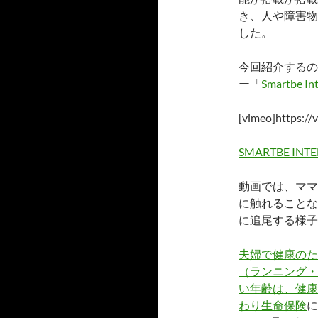
き、人や障害物
した。
今回紹介するの
ー「
Smartbe Inte
[vimeo]https:/
SMARTBE INTE
動画では、ママ
に触れることな
に追尾する様子
夫婦で健康のた
（ランニング・
い年齢は、健康
わり生命保険
に