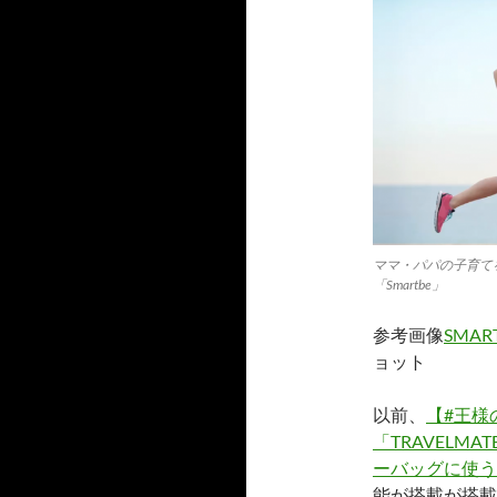
ママ・パパの子育て
「Smartbe」
参考画像
SMART
ョット
以前、
【#王様
「TRAVEL
ーバッグに使う
能が搭載が搭載