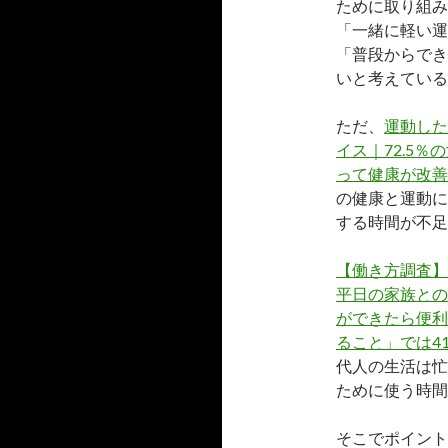
ために取り組み
「一緒に軽い運
「普段からでき
いと考えている
ただ、
運動した
イス｜72.5％
って健康が改善
の健康と運動に
する時間が不足
【働き方調査】
平日の家族との
ができたら便利
ること」では41
代人の生活は忙
ために使う時間
そこでポイント