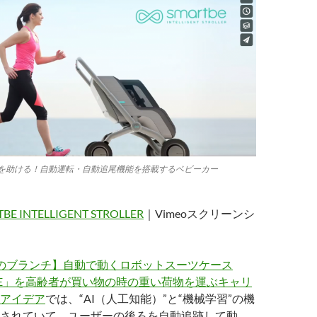
を助ける！自動運転・自動追尾機能を搭載するベビーカー
BE INTELLIGENT STROLLER
｜Vimeoスクリーンシ
のブランチ】自動で動くロボットスーツケース
MATE」を高齢者が買い物の時の重い荷物を運ぶキャリ
アイデア
では、“AI（人工知能）”と“機械学習”の機
されていて、ユーザーの後ろを自動追跡して動