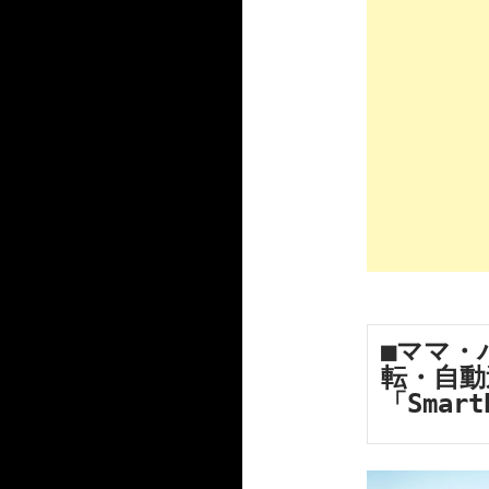
■ママ・
転・自動
「Smart