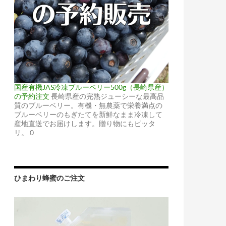
国産有機JAS冷凍ブルーベリー500g（長崎県産）
の予約注文
長崎県産の完熟ジューシーな最高品
質のブルーベリー。有機・無農薬で栄養満点の
ブルーベリーのもぎたてを新鮮なまま冷凍して
産地直送でお届けします。贈り物にもピッタ
リ。 0
ひまわり蜂蜜のご注文