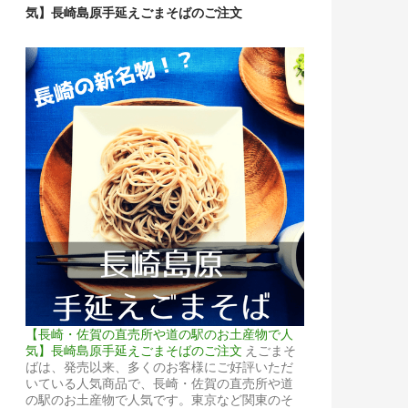
気】長崎島原手延えごまそばのご注文
【長崎・佐賀の直売所や道の駅のお土産物で人
気】長崎島原手延えごまそばのご注文
えごまそ
ばは、発売以来、多くのお客様にご好評いただ
いている人気商品で、長崎・佐賀の直売所や道
の駅のお土産物で人気です。東京など関東のそ