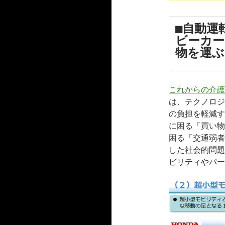
■自動運
ビーカー
物を運
これからの介護
は、テクノロジ
の負担を軽減す
に困る「買い物
困る「交通弱者
した社会的問題
ビリティやパー