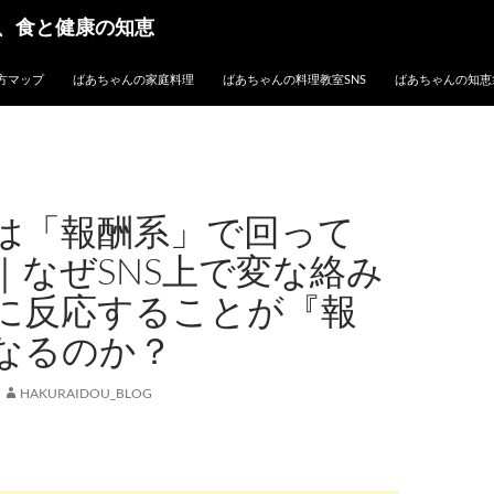
、食と健康の知恵
方マップ
ばあちゃんの家庭料理
ばあちゃんの料理教室SNS
ばあちゃんの知恵
は「報酬系」で回って
｜なぜSNS上で変な絡み
に反応することが『報
なるのか？
HAKURAIDOU_BLOG