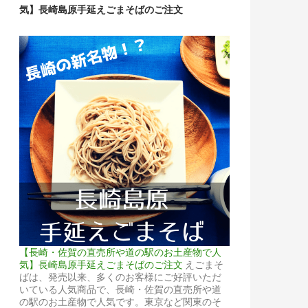
気】長崎島原手延えごまそばのご注文
【長崎・佐賀の直売所や道の駅のお土産物で人
気】長崎島原手延えごまそばのご注文
えごまそ
ばは、発売以来、多くのお客様にご好評いただ
いている人気商品で、長崎・佐賀の直売所や道
の駅のお土産物で人気です。東京など関東のそ