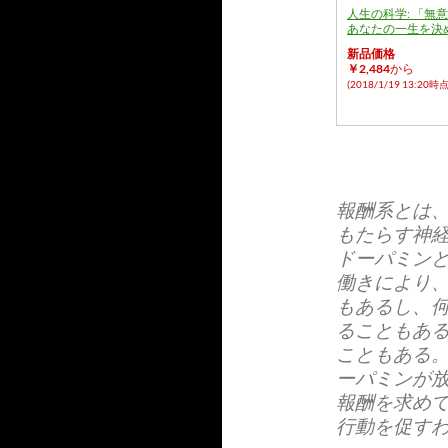
人生の科学: 「無
あなたの一生を決
新品価格
￥2,484
から
(2018/1/19 13:20時点
報酬系とは
もたらす神
ドーパミン
働きにより
もあるし、
ることもあ
こともある
ーパミンが
報酬を求め
行動を促す