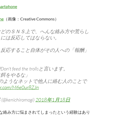
ne
（画像：Creative Commons）
などのＳＮＳ上で、へんな絡み方や荒らし
人には反応してはならない。
、反応すること自体がその人への「報酬」
。
't feed the trollsと言います。
に餌をやるな」
は、そのようなネットで他人に絡む人のことで
ter.com/M6e0ur8ZJn
kenichiromogi)
2018年1月18日
しな絡み方に悩まされてしまったという経験はあり