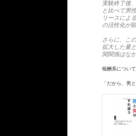
実験終了後、
と比べて男性
リースによる
の活性化が
さらに、こ
拡大した量と
関関係はなか
報酬系について
「だから、男と