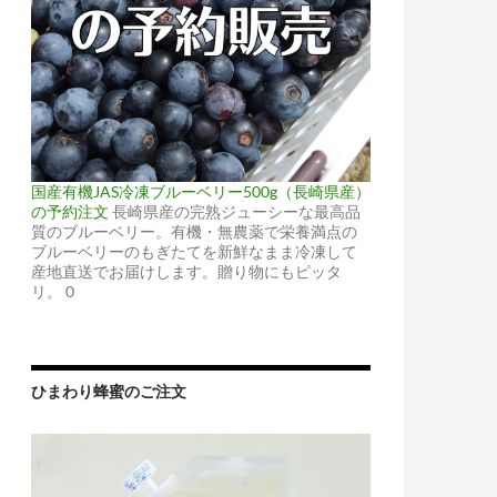
国産有機JAS冷凍ブルーベリー500g（長崎県産）
の予約注文
長崎県産の完熟ジューシーな最高品
質のブルーベリー。有機・無農薬で栄養満点の
ブルーベリーのもぎたてを新鮮なまま冷凍して
産地直送でお届けします。贈り物にもピッタ
リ。 0
ひまわり蜂蜜のご注文