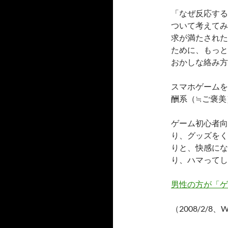
「なぜ反応する
ついて考えてみ
求が満たされた
ために、もっと
おかしな絡み方
スマホゲームを
酬系（≒ご褒美
ゲーム初心者向
り、グッズをく
りと、快感にな
り、ハマってし
男性の方が「ゲ
（2008/2/8、