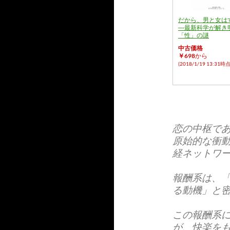
だから、男と女は
―最新科学が解き
「性」の謎
中古価格
￥698
から
(2018/1/19 13:31時点
恋の中枢で
原始的な衝
経ネットワ
報酬系は、
る動機」と
この報酬系
が、快楽を