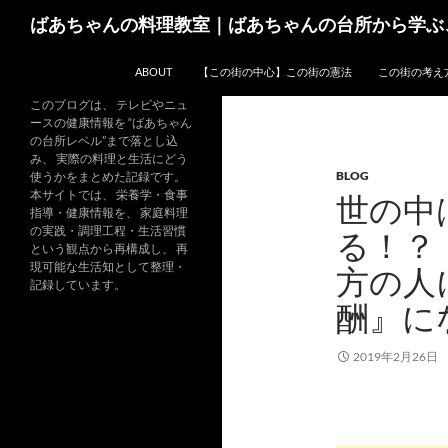
コ
検
ばあちゃんの料理教室｜ばあちゃんの台所から学ぶ
ン
索
テ
ABOUT
【この街の中心】この街の憲法
この街の考え
ン
ツ
このブログは、 テレビやニュ
ースの健康情報を “ばあちゃん
へ
の台所レベル”まで落とし込
ス
み、 実際の料理と生活にどう
BLOG
キ
使うかをまとめた記録です。
本サイトでは、 栄養学・食事
世の中
ッ
指導・健康情報を、 家庭料理
プ
の実践・調理工程・生活習慣
る！？
という観点から再構成し、 再
現可能な生活知として整理・
方の人
記録しています。
酬』に
2019年2月26日