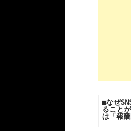
■なぜS
ることが
は「報酬