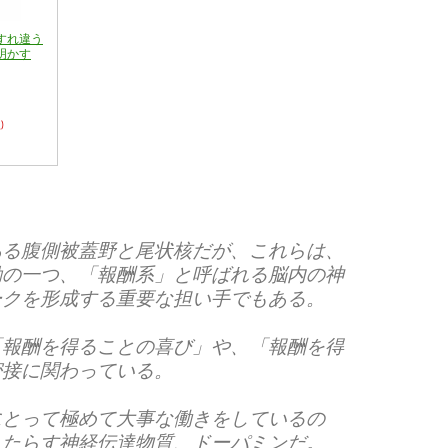
すれ違う
明かす
)
ある腹側被蓋野と尾状核だが、これらは、
動の一つ、「報酬系」と呼ばれる脳内の神
ークを形成する重要な担い手でもある。
「報酬を得ることの喜び」や、「報酬を得
密接に関わっている。
にとって極めて大事な働きをしているの
もたらす神経伝達物質、ドーパミンだ。