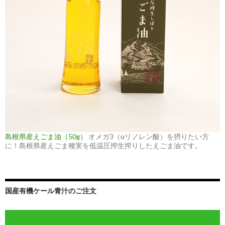
島根県産えごま油（50g）
オメガ3（αリノレン酸）を摂りたい方
に！島根県産えごま種実を低温圧搾生搾りしたえごま油です。
国産有機ケール青汁のご注文