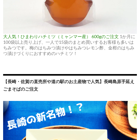
大人気！ひまわりハチミツ（ミャンマー産） 600gのご注文
1か月に
100袋以上売り上げ、一人で15袋のまとめ買いするお客様も多いは
ちみつです。梅のはちみつ漬けやはちみつレモン酢、金柑のはちみ
つ漬けづくりにおすすめのハチミツ！
【長崎・佐賀の直売所や道の駅のお土産物で人気】長崎島原手延え
ごまそばのご注文