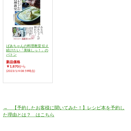
ばあちゃんの料理教室 伝え
続けたい「美味しっ！」の
バトン
新品価格
￥1,870
から
(2023/1/4 08:59時点)
→ 【予約したお客様に聞いてみた！】レシピ本を予約し
た理由とは？ はこちら