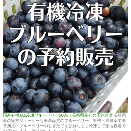
国産有機JAS冷凍ブルーベリー500g（長崎県産）の予約注文
長崎県
産の完熟ジューシーな最高品質のブルーベリー。有機・無農薬で栄
養満点のブルーベリーのもぎたてを新鮮なまま冷凍して産地直送で
お届けします。贈り物にもピッタリ。 0