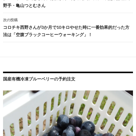
野手・亀山つとむさん
ナ
ビ
次の投稿
コロチキ西野さんが3か月で10キロやせた時に一番効果的だった方
ゲ
法は「空腹ブラックコーヒーウォーキング」！
ー
シ
ョ
ン
国産有機冷凍ブルーベリーの予約注文