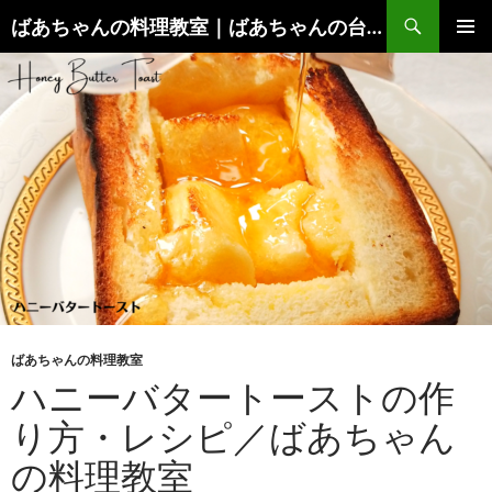
コ
検
ばあちゃんの料理教室｜ばあちゃんの台所から学ぶ、食と健康の知恵
ン
索
メインメ
テ
ニュー
ン
ツ
へ
ス
キ
ッ
プ
ばあちゃんの料理教室
ハニーバタートーストの作
り方・レシピ／ばあちゃん
の料理教室