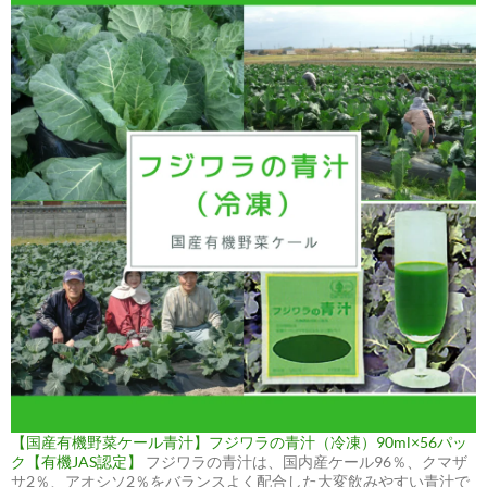
【国産有機野菜ケール青汁】フジワラの青汁（冷凍）90ml×56パッ
ク【有機JAS認定】
フジワラの青汁は、国内産ケール96％、クマザ
サ2％、アオシソ2％をバランスよく配合した大変飲みやすい青汁で