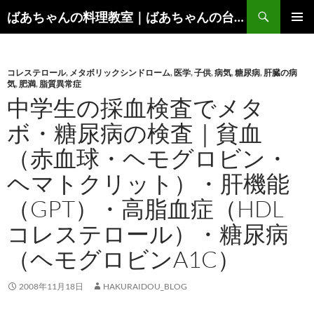
コ
検
ばあちゃんの料理教室｜ばあちゃんの台所から学ぶ、食と健康の知恵
ン
索
メインメ
テ
ニュー
ン
コレステロール
,
メタボリックシンドローム
,
医学
,
子供
,
病気
,
糖尿病
,
肝臓の病
ツ
気
,
肥満
,
脂質異常症
へ
中学生の採血検査でメタ
ス
キ
ボ・糖尿病の検査｜貧血
ッ
（赤血球・ヘモグロビン・
プ
ヘマトクリット）・肝機能
（GPT）・高脂血症（HDL
コレステロール）・糖尿病
（ヘモグロビンA1C）
2008年11月18日
HAKURAIDOU_BLOG