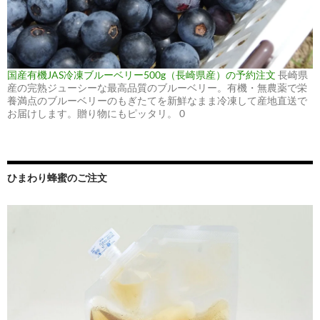
国産有機JAS冷凍ブルーベリー500g（長崎県産）の予約注文
長崎県
産の完熟ジューシーな最高品質のブルーベリー。有機・無農薬で栄
養満点のブルーベリーのもぎたてを新鮮なまま冷凍して産地直送で
お届けします。贈り物にもピッタリ。 0
ひまわり蜂蜜のご注文