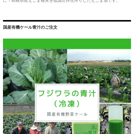
に！島根県産えごま種実を低温圧搾生搾りしたえごま油です。
国産有機ケール青汁のご注文