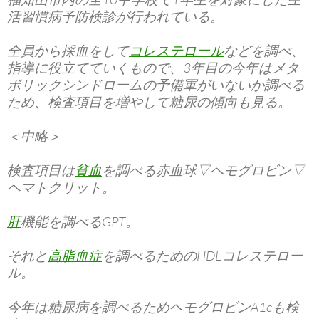
活習慣病予防検診が行われている。
全員から採血をして
コレステロール
などを調べ、
指導に役立てていくもので、3年目の今年はメタ
ボリックシンドロームの予備軍がいないか調べる
ため、検査項目を増やして糖尿の傾向も見る。
＜中略＞
検査項目は
貧血
を調べる赤血球▽ヘモグロビン▽
ヘマトクリット。
肝
機能を調べるGPT。
それと
高脂血症
を調べるためのHDLコレステロー
ル。
今年は糖尿病を調べるためヘモグロビンA1cも検