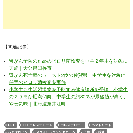
【関連記事】
胃がん予防のためのピロリ菌検査を中学２年生を対象に
実施｜大分県臼杵市
胃がん死亡率のワースト2位の佐賀県、中学生を対象に
任意のピロリ菌検査を実施
小学生も生活習慣病を予防する健康診断を受診｜小学生
の２５％が肥満傾向、中学生の約30％が尿酸値が高く、
やせ気味｜北海道奈井江町
GPT
HDLコレステロール
コレステロール
ヘマトリット
ヘモグロビン
メタボリックシンドローム
子供
検査