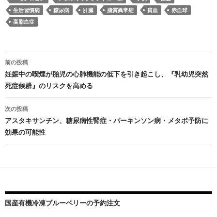
生活習慣病
糖尿病
肝臓
脂質異常症
貧血
赤血球
高脂血症
投
前の投稿
稿
妊娠中の喫煙が胎児の心肺機能の低下を引き起こし、『乳幼児突然
死症候群』のリスクを高める
ナ
ビ
次の投稿
アスタキサンチン、糖尿病性腎症・パーキンソン病・メタボ予防に
ゲ
効果の可能性
ー
シ
ョ
ン
国産有機冷凍ブルーベリーの予約注文