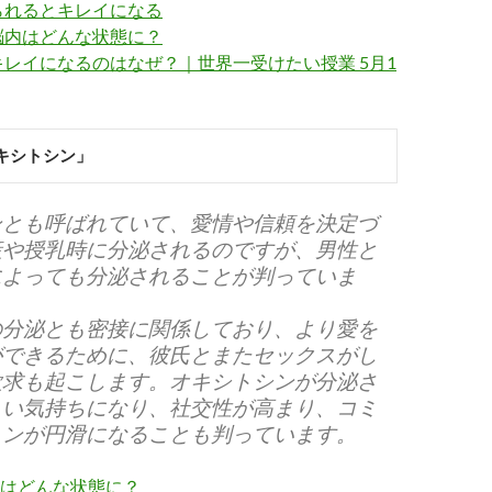
られるとキレイになる
脳内はどんな状態に？
レイになるのはなぜ？｜世界一受けたい授業 5月1
キシトシン」
ンとも呼ばれていて、愛情や信頼を決定づ
産や授乳時に分泌されるのですが、男性と
によっても分泌されることが判っていま
の分泌とも密接に関係しており、より愛を
ができるために、彼氏とまたセックスがし
欲求も起こします。オキシトシンが分泌さ
しい気持ちになり、社交性が高まり、コミ
ョンが円滑になることも判っています。
はどんな状態に？