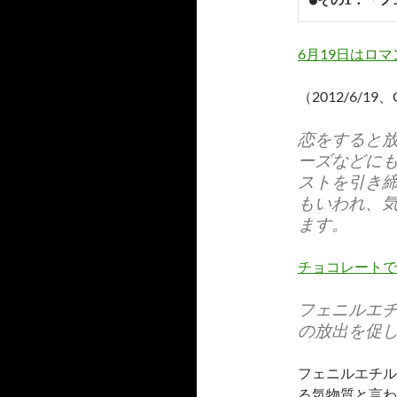
6月19日はロ
（2012/6/19、
恋をすると
ーズなどに
ストを引き
もいわれ、
ます。
チョコレートで
フェニルエ
の放出を促
フェニルエチル
る気物質と言わ