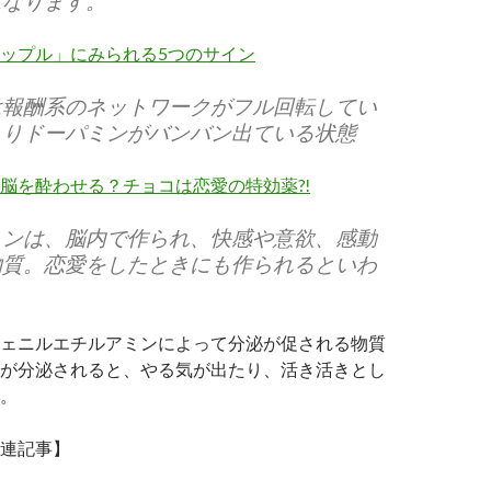
になります。
ップル」にみられる5つのサイン
は報酬系のネットワークがフル回転してい
まりドーパミンがバンバン出ている状態
脳を酔わせる？チョコは恋愛の特効薬?!
ミンは、脳内で作られ、快感や意欲、感動
物質。恋愛をしたときにも作られるといわ
ェニルエチルアミンによって分泌が促される物質
が分泌されると、やる気が出たり、活き活きとし
。
連記事】