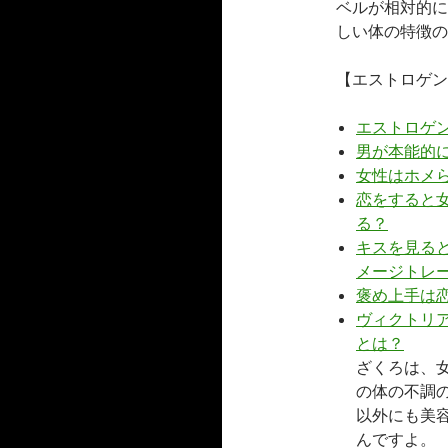
ベルが相対的に
しい体の特徴の
【エストロゲン
エストロゲ
男が本能的
女性はホメ
恋をすると
る？
キスを見る
メージトレ
褒め上手は
ヴィクトリ
とは？
ざくろは、
の体の不調
以外にも美
んですよ。