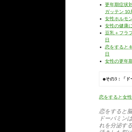
更年期症状
ガッテン 10
女性ホルモ
女性の健康
豆乳＋フラフ
日
恋をするとキ
日
女性の更年
●その3：「ド
恋をすると女性
恋をすると
ドーパミン
れを分泌す