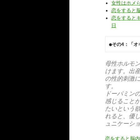
女性はホメ
恋をすると
恋をするとキ
日
●その4：「オ
母性ホルモ
けます。出
の性的刺激
す。
ドーパミン
感じること
たいという
れると、優
ュニケーシ
恋をすると脳内