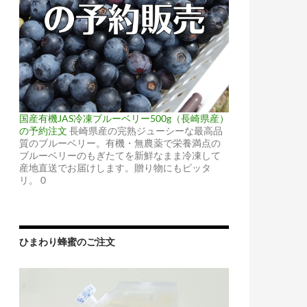
国産有機JAS冷凍ブルーベリー500g（長崎県産）
の予約注文
長崎県産の完熟ジューシーな最高品
質のブルーベリー。有機・無農薬で栄養満点の
ブルーベリーのもぎたてを新鮮なまま冷凍して
産地直送でお届けします。贈り物にもピッタ
リ。 0
ひまわり蜂蜜のご注文