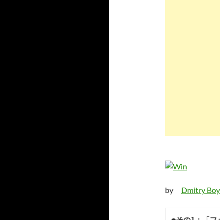
by
Dmitry Boy
●その1：「