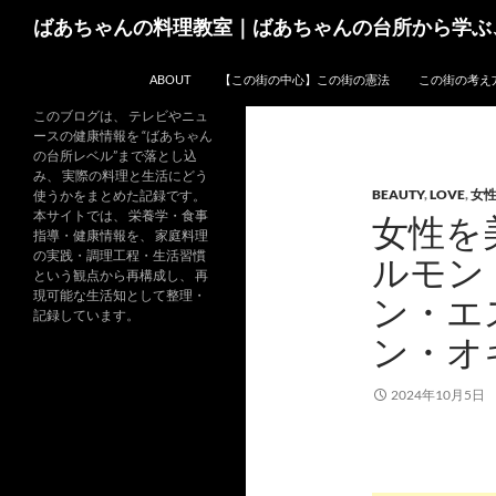
コ
検
ばあちゃんの料理教室｜ばあちゃんの台所から学ぶ
ン
索
テ
ABOUT
【この街の中心】この街の憲法
この街の考え
ン
ツ
このブログは、 テレビやニュ
ースの健康情報を “ばあちゃん
へ
の台所レベル”まで落とし込
ス
み、 実際の料理と生活にどう
BEAUTY
,
LOVE
,
女
キ
使うかをまとめた記録です。
本サイトでは、 栄養学・食事
女性を
ッ
指導・健康情報を、 家庭料理
プ
の実践・調理工程・生活習慣
ルモン
という観点から再構成し、 再
現可能な生活知として整理・
ン・エ
記録しています。
ン・オ
2024年10月5日