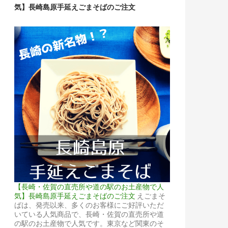
気】長崎島原手延えごまそばのご注文
【長崎・佐賀の直売所や道の駅のお土産物で人
気】長崎島原手延えごまそばのご注文
えごまそ
ばは、発売以来、多くのお客様にご好評いただ
いている人気商品で、長崎・佐賀の直売所や道
の駅のお土産物で人気です。東京など関東のそ