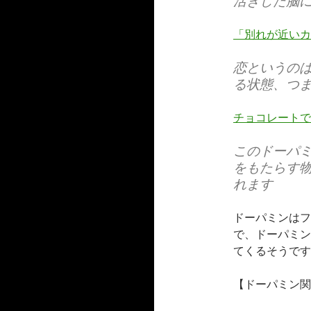
活きした脳
「別れが近いカ
恋というの
る状態、つ
チョコレートで
このドーパ
をもたらす
れます
ドーパミンはフ
で、ドーパミン
てくるそうです
【ドーパミン関