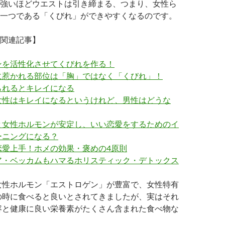
強いほどウエストは引き締まる、つまり、女性ら
一つである「くびれ」ができやすくなるのです。
関連記事】
ンを活性化させてくびれを作る！
に惹かれる部位は「胸」ではなく「くびれ」！
られるとキレイになる
女性はキレイになるというけれど、男性はどうな
と女性ホルモンが安定し、いい恋愛をするためのイ
ーニングになる？
恋愛上手！ホメの効果・褒めの4原則
ア・ベッカムもハマるホリスティック・デトックス
女性ホルモン「エストロゲン」が豊富で、女性特有
の時に食べると良いとされてきましたが、実はそれ
容と健康に良い栄養素がたくさん含まれた食べ物な