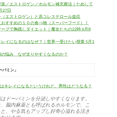
対策／エストロゲン／ホルモン補充療法｜ためして
月27日
ン（エストロゲン）と高コレステロール血症
におすすめの１０の食べ物（スーパーフード）！
ープで胸残しダイエット｜魔女たちの22時 6月8
レイになるのはなぜ？｜世界一受けたい授業 5月1
期の悩み なぜ太りやすくなるのか？
ーパミン」
はキレイになるというけれど、男性はどうなる？
脳はドーパミンを分泌しやすくなります。
は、脳内麻薬とも呼ばれるホルモンで、こ
ると、やる気もアップし好奇心溢れる活き