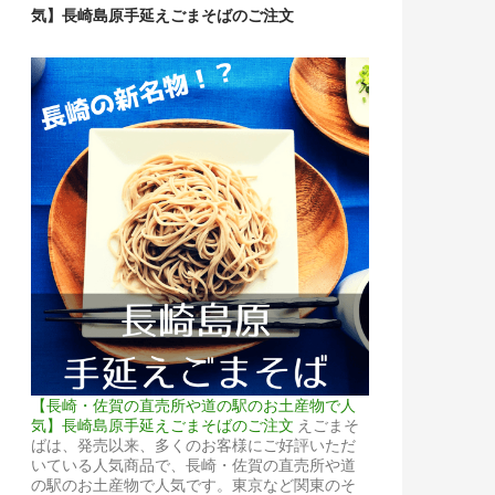
気】長崎島原手延えごまそばのご注文
【長崎・佐賀の直売所や道の駅のお土産物で人
気】長崎島原手延えごまそばのご注文
えごまそ
ばは、発売以来、多くのお客様にご好評いただ
いている人気商品で、長崎・佐賀の直売所や道
の駅のお土産物で人気です。東京など関東のそ