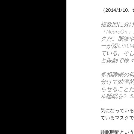
（2014/1/10、t
複数回に分
「Neuro
クだ。脳波
ーが深いRE
ている。そ
と振動で徐
多相睡眠の
分けて効率
らせること
ル睡眠を2−
気になっている
ているマスクで
睡眠時間という