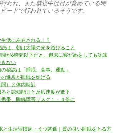
が行われ、また就寝中は目が覚めている時
スピードで行われているそうです。
食生活に左右される！？
秘訣は、朝は太陽の光を浴びること
時間が6時間以下だと、週末に寝だめをしても認知
できない
功の秘訣は「睡眠、食事、運動」
ーの進歩が睡眠を妨げる
時間）と体内時計
減ると認知能力と反応速度が低下
日携帯、睡眠障害リスク１・４倍に
眠と生活習慣病・うつ関係｜質の良い睡眠をとる方