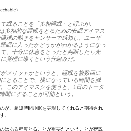
echable）
けて眠ることを「多相睡眠」と呼ぶが、
On」は多相的な睡眠をとるための安眠アイマス
や眼球の動きをセンサーで感知し、ユーザ
M睡眠に入ったかどうかがわかるようになっ
して、十分に休息をとったと判断したら光
々に覚醒に導くという仕組みだ。
何がメリットかというと、睡眠を複数回に
的にとることで、横になっている時間を減
だ。このアイマスクを使うと、1日のトータ
5時間にすることが可能という。
のが、超短時間睡眠を実現してくれると期待され
す。
のはある程度とることが重要だということが定説