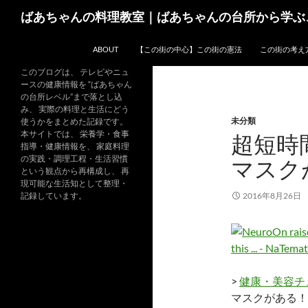
コ
検
ばあちゃんの料理教室｜ばあちゃんの台所から学ぶ
ン
索
テ
ABOUT
【この街の中心】この街の憲法
この街の考え
ン
ツ
このブログは、 テレビやニュ
ースの健康情報を “ばあちゃん
へ
の台所レベル”まで落とし込
ス
み、 実際の料理と生活にどう
未分類
キ
使うかをまとめた記録です。
本サイトでは、 栄養学・食事
超短時
ッ
指導・健康情報を、 家庭料理
プ
の実践・調理工程・生活習慣
マスク
という観点から再構成し、 再
現可能な生活知として整理・
記録しています。
2016年8月26日
>
健康・美容チ
マスクがある！