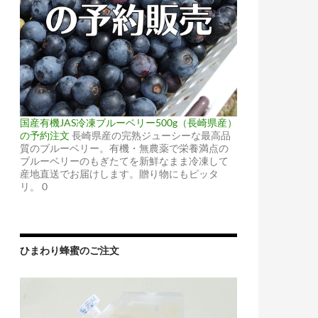
国産有機JAS冷凍ブルーベリー500g（長崎県産）
の予約注文
長崎県産の完熟ジューシーな最高品
質のブルーベリー。有機・無農薬で栄養満点の
ブルーベリーのもぎたてを新鮮なまま冷凍して
産地直送でお届けします。贈り物にもピッタ
リ。 0
ひまわり蜂蜜のご注文