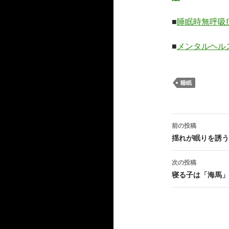
■
睡眠時無呼吸
■
メンタルヘル
睡眠
投
前の投稿
稿
揺れが眠りを誘う
ナ
次の投稿
ビ
寝る子は「海馬」
ゲ
ー