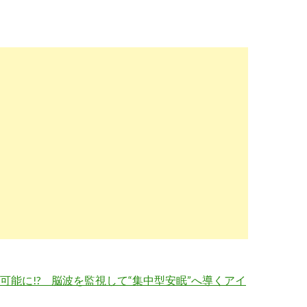
可能に!? 脳波を監視して“集中型安眠”へ導くアイ