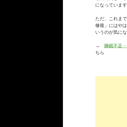
になっています
ただ、これまで
修復」にはやは
いうのが気にな
→
睡眠不足・
ちら