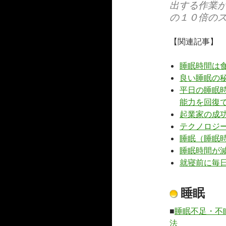
出する作業
の１０倍の
【関連記事】
睡眠時間は
良い睡眠の
平日の睡眠
能力を回復
起業家の成
テクノロジ
睡眠（睡眠
睡眠時間が
就寝前に毎
睡眠
■
睡眠不足・不
法