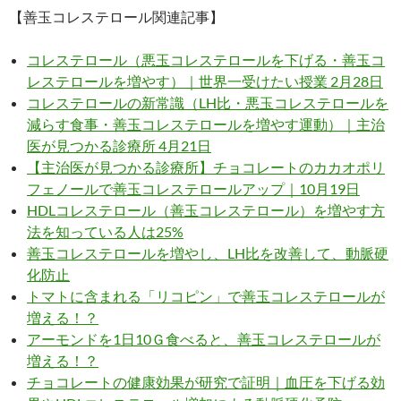
【善玉コレステロール関連記事】
コレステロール（悪玉コレステロールを下げる・善玉コ
レステロールを増やす）｜世界一受けたい授業 2月28日
コレステロールの新常識（LH比・悪玉コレステロールを
減らす食事・善玉コレステロールを増やす運動）｜主治
医が見つかる診療所 4月21日
【主治医が見つかる診療所】チョコレートのカカオポリ
フェノールで善玉コレステロールアップ｜10月19日
HDLコレステロール（善玉コレステロール）を増やす方
法を知っている人は25%
善玉コレステロールを増やし、LH比を改善して、動脈硬
化防止
トマトに含まれる「リコピン」で善玉コレステロールが
増える！？
アーモンドを1日10Ｇ食べると、善玉コレステロールが
増える！？
チョコレートの健康効果が研究で証明｜血圧を下げる効