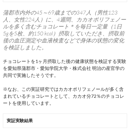
蒲郡市内外の45～69歳までの347人（男性123
人、女性224人）に、4週間、カカオポリフェノー
ルを多く含むチョコレート＊を毎日一定量（1日
5gを5枚、約150 kcal）摂取していただき、摂取前
後の血圧測定や血液検査などで身体の状態の変化
を検証しました。
チョコレートを1ヶ月摂取した後の健康状態を検証する実験
を愛知県蒲郡市・愛知学院大学・株式会社 明治の産官学の
共同で実施したそうです。
※なお、この実証研究ではカカオポリフェノールが多く含
まれているチョコレートとして、カカオ分72％のチョコレ
ートを使用しています。
実証実験結果