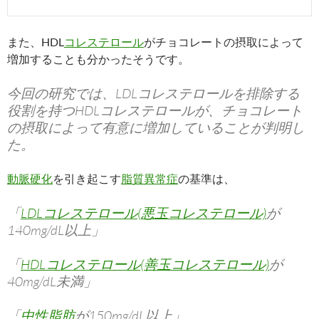
また、HDL
コレステロール
がチョコレートの摂取によって
増加することも分かったそうです。
今回の研究では、LDLコレステロールを排除する
役割を持つHDLコレステロールが、チョコレート
の摂取によって有意に増加していることが判明し
た。
動脈硬化
を引き起こす
脂質異常症
の基準は、
「
LDLコレステロール(悪玉コレステロール)
が
140mg/dL以上」
「
HDLコレステロール(善玉コレステロール)
が
40mg/dL未満」
「
中性脂肪
が150mg/dL以上」