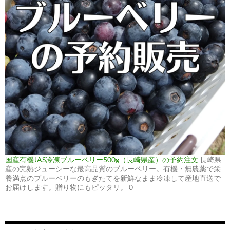
国産有機JAS冷凍ブルーベリー500g（長崎県産）の予約注文
長崎県
産の完熟ジューシーな最高品質のブルーベリー。有機・無農薬で栄
養満点のブルーベリーのもぎたてを新鮮なまま冷凍して産地直送で
お届けします。贈り物にもピッタリ。 0