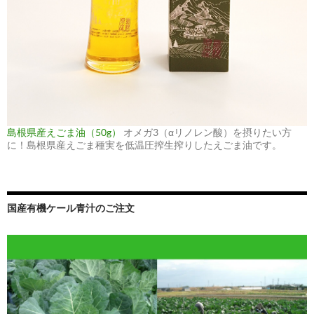
島根県産えごま油（50g）
オメガ3（αリノレン酸）を摂りたい方
に！島根県産えごま種実を低温圧搾生搾りしたえごま油です。
国産有機ケール青汁のご注文