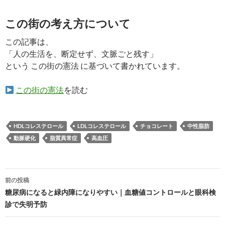
この街の考え方について
この記事は、
「人の生活を、断定せず、文脈ごと残す」
という この街の憲法 に基づいて書かれています。
この街の憲法
を読む
HDLコレステロール
LDLコレステロール
チョコレート
中性脂肪
動脈硬化
脂質異常症
高血圧
投
前の投稿
稿
糖尿病になると緑内障になりやすい｜血糖値コントロールと眼科検
診で失明予防
ナ