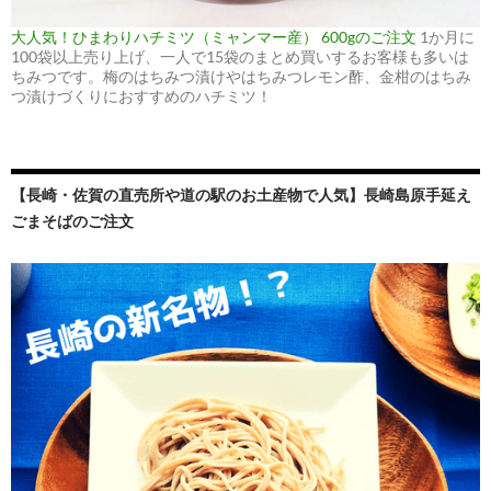
大人気！ひまわりハチミツ（ミャンマー産） 600gのご注文
1か月に
100袋以上売り上げ、一人で15袋のまとめ買いするお客様も多いは
ちみつです。梅のはちみつ漬けやはちみつレモン酢、金柑のはちみ
つ漬けづくりにおすすめのハチミツ！
【長崎・佐賀の直売所や道の駅のお土産物で人気】長崎島原手延え
ごまそばのご注文