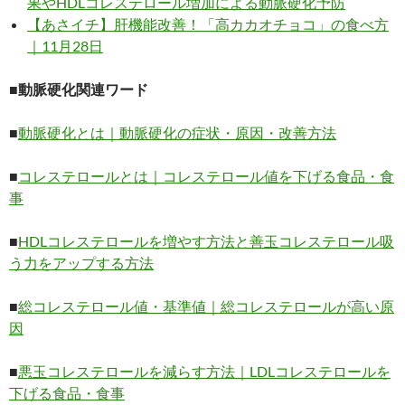
果やHDLコレステロール増加による動脈硬化予防
【あさイチ】肝機能改善！「高カカオチョコ」の食べ方
｜11月28日
■動脈硬化関連ワード
■
動脈硬化とは｜動脈硬化の症状・原因・改善方法
■
コレステロールとは｜コレステロール値を下げる食品・食
事
■
HDLコレステロールを増やす方法と善玉コレステロール吸
う力をアップする方法
■
総コレステロール値・基準値｜総コレステロールが高い原
因
■
悪玉コレステロールを減らす方法｜LDLコレステロールを
下げる食品・食事