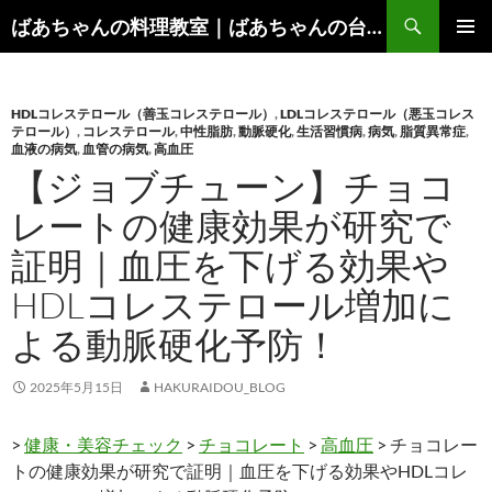
コ
検
ばあちゃんの料理教室｜ばあちゃんの台所から学ぶ、食と健康の知恵
ン
索
メインメ
テ
ニュー
ン
HDLコレステロール（善玉コレステロール）
,
LDLコレステロール（悪玉コレス
ツ
テロール）
,
コレステロール
,
中性脂肪
,
動脈硬化
,
生活習慣病
,
病気
,
脂質異常症
,
へ
血液の病気
,
血管の病気
,
高血圧
ス
【ジョブチューン】チョコ
キ
レートの健康効果が研究で
ッ
プ
証明｜血圧を下げる効果や
HDLコレステロール増加に
よる動脈硬化予防！
2025年5月15日
HAKURAIDOU_BLOG
>
健康・美容チェック
>
チョコレート
>
高血圧
> チョコレー
トの健康効果が研究で証明｜血圧を下げる効果やHDLコレ