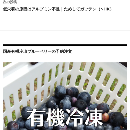
ビ
次の投稿
低栄養の原因はアルブミン不足｜ためしてガッテン（NHK）
ゲ
ー
シ
ョ
ン
国産有機冷凍ブルーベリーの予約注文