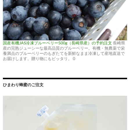
国産有機JAS冷凍ブルーベリー500g（長崎県産）の予約注文
長崎県
産の完熟ジューシーな最高品質のブルーベリー。有機・無農薬で栄
養満点のブルーベリーのもぎたてを新鮮なまま冷凍して産地直送で
お届けします。贈り物にもピッタリ。 0
ひまわり蜂蜜のご注文