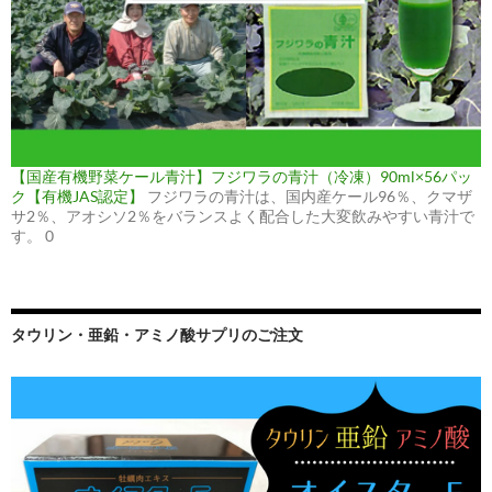
【国産有機野菜ケール青汁】フジワラの青汁（冷凍）90ml×56パッ
ク【有機JAS認定】
フジワラの青汁は、国内産ケール96％、クマザ
サ2％、アオシソ2％をバランスよく配合した大変飲みやすい青汁で
す。 0
タウリン・亜鉛・アミノ酸サプリのご注文