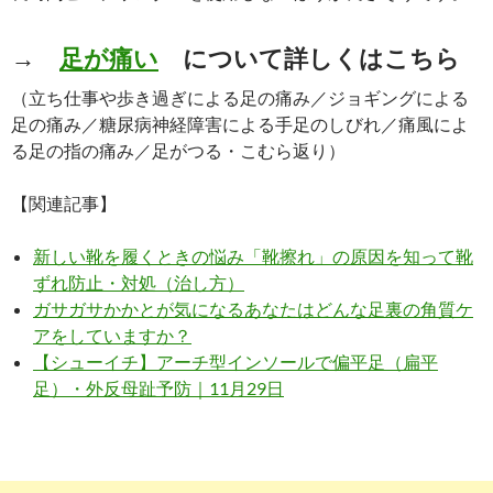
→
足が痛い
について詳しくはこちら
（立ち仕事や歩き過ぎによる足の痛み／ジョギングによる
足の痛み／糖尿病神経障害による手足のしびれ／痛風によ
る足の指の痛み／足がつる・こむら返り）
【関連記事】
新しい靴を履くときの悩み「靴擦れ」の原因を知って靴
ずれ防止・対処（治し方）
ガサガサかかとが気になるあなたはどんな足裏の角質ケ
アをしていますか？
【シューイチ】アーチ型インソールで偏平足（扁平
足）・外反母趾予防｜11月29日