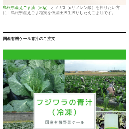
島根県産えごま油（50g）
オメガ3（αリノレン酸）を摂りたい方
に！島根県産えごま種実を低温圧搾生搾りしたえごま油です。
国産有機ケール青汁のご注文