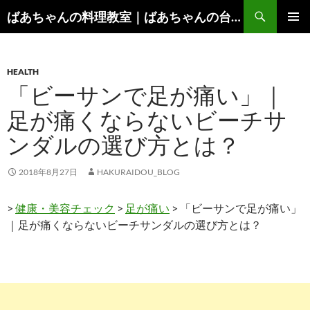
コ
検
ばあちゃんの料理教室｜ばあちゃんの台所から学ぶ、食と健康の知恵
ン
索
メインメ
テ
ニュー
ン
HEALTH
ツ
「ビーサンで足が痛い」｜
へ
ス
足が痛くならないビーチサ
キ
ンダルの選び方とは？
ッ
プ
2018年8月27日
HAKURAIDOU_BLOG
>
健康・美容チェック
>
足が痛い
> 「ビーサンで足が痛い」
｜足が痛くならないビーチサンダルの選び方とは？