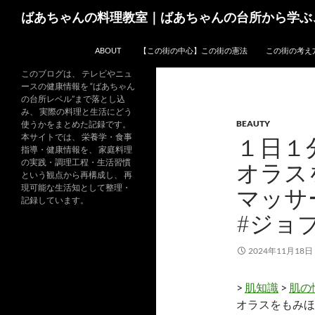
コ
検
ばあちゃんの料理教室｜ばあちゃんの台所から学ぶ
ン
索
テ
ABOUT
【この街の中心】この街の憲法
この街の考え
ン
ツ
このブログは、 テレビやニュ
ースの健康情報を “ばあちゃん
へ
の台所レベル”まで落とし込
ス
み、 実際の料理と生活にどう
BEAUTY
キ
使うかをまとめた記録です。
本サイトでは、 栄養学・食事
１日１
ッ
指導・健康情報を、 家庭料理
プ
の実践・調理工程・生活習慣
オラス
という観点から再構成し、 再
現可能な生活知として整理・
マッサ
記録しています。
#ジョ
2024年11月18日
>
肌知識
>
肌の
オラスをもみほ