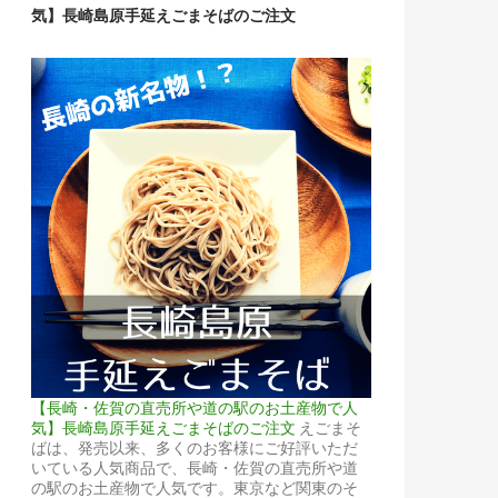
気】長崎島原手延えごまそばのご注文
【長崎・佐賀の直売所や道の駅のお土産物で人
気】長崎島原手延えごまそばのご注文
えごまそ
ばは、発売以来、多くのお客様にご好評いただ
いている人気商品で、長崎・佐賀の直売所や道
の駅のお土産物で人気です。東京など関東のそ