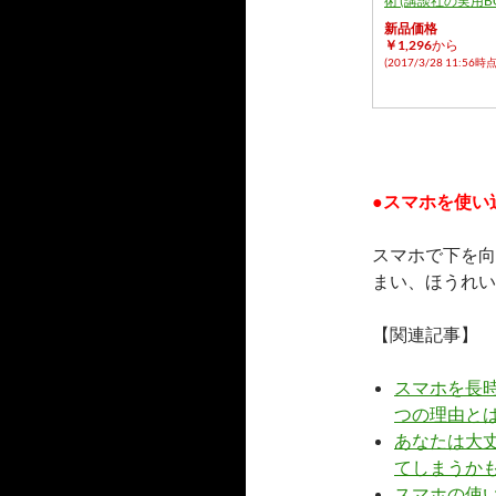
術 (講談社の実用B
新品価格
￥1,296
から
(2017/3/28 11:56時点
●スマホを使い
スマホで下を向
まい、ほうれい
【関連記事】
スマホを長
つの理由と
あなたは大
てしまうか
スマホの使