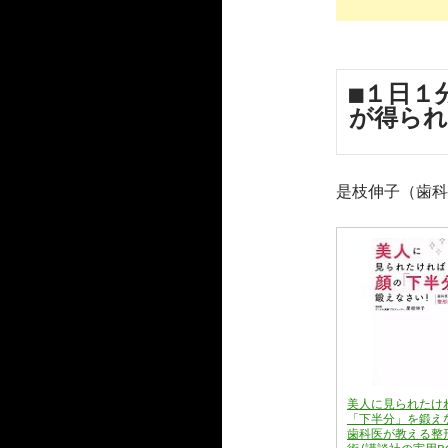
■１日１
が得ら
是枝伸子（歯科
美人に見られたけ
「下半分」を鍛え
歯科医が教える整