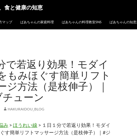
、食と健康の知恵
方マップ
ばあちゃんの家庭料理
ばあちゃんの料理教室SNS
ばあちゃんの知恵
分で若返り効果！モダイ
をもみほぐす簡単リフト
ージ方法（是枝伸子）｜
ブチューン
HAKURAIDOU_BLOG
悩み
>
ほうれい線
> １日１分で若返り効果！モダイ
ぐす簡単リフトマッサージ方法（是枝伸子）｜#ジ