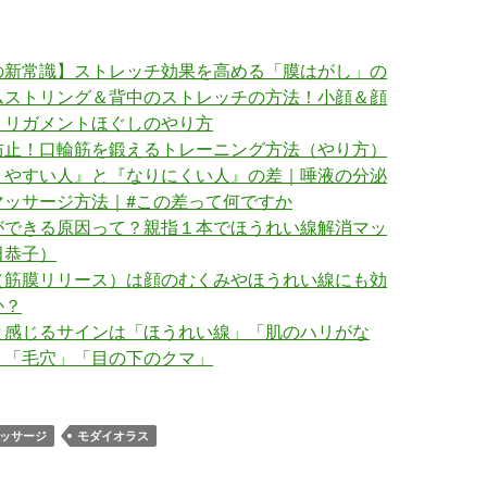
の新常識】ストレッチ効果を高める「膜はがし」の
ムストリング＆背中のストレッチの方法！小顔＆顔
！リガメントほぐしのやり方
防止！口輪筋を鍛えるトレーニング方法（やり方）
りやすい人』と『なりにくい人』の差｜唾液の分泌
マッサージ方法｜#この差って何ですか
ができる原因って？親指１本でほうれい線解消マッ
田恭子）
（筋膜リリース）は顔のむくみやほうれい線にも効
か？
と感じるサインは「ほうれい線」「肌のハリがな
」「毛穴」「目の下のクマ」
ッサージ
モダイオラス