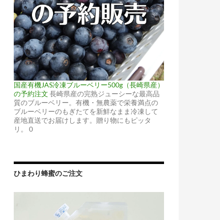
国産有機JAS冷凍ブルーベリー500g（長崎県産）
の予約注文
長崎県産の完熟ジューシーな最高品
質のブルーベリー。有機・無農薬で栄養満点の
ブルーベリーのもぎたてを新鮮なまま冷凍して
産地直送でお届けします。贈り物にもピッタ
リ。 0
ひまわり蜂蜜のご注文