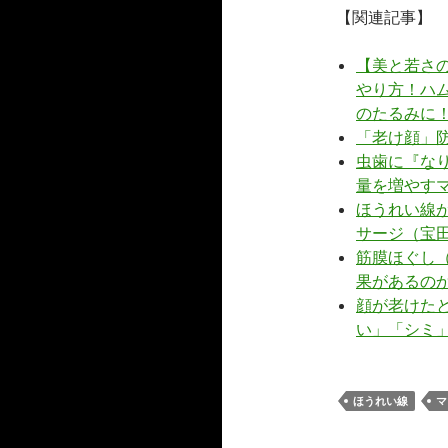
【関連記事】
【美と若さ
やり方！ハ
のたるみに
「老け顔」
虫歯に『な
量を増やす
ほうれい線
サージ（宝
筋膜ほぐし
果があるの
顔が老けた
い」「シミ
ほうれい線
マ