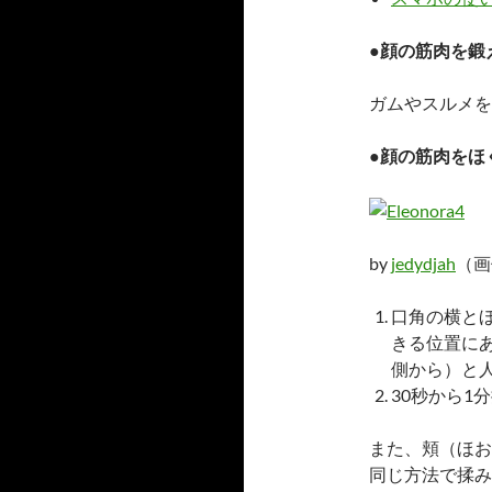
●顔の筋肉を鍛
ガムやスルメを
●顔の筋肉をほ
by
jedydjah
（画像
口角の横と
きる位置に
側から）と
30秒から1
また、頬（ほお
同じ方法で揉み