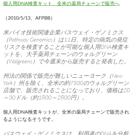
個人用DNA検査キット、全米の薬局チェーンで販売へ
（2010/5/13、AFPBB）
米バイオ技術関連企業パスウェイ・ゲノミクス
（Pathway Genomics）は11日、特定の病気の発症
リスクを検査することが可能な個人用DNA検査キ
ットを、大手薬局チェーンのウォルグリーン
（Walgreens）で今週末から販売すると発表した。
州法の関係で販売が難しいニューヨーク（New
York）州を除く、全米の約7500のウォルグリーン
店舗で、販売されることになっており、価格は20
～30ドル（約1800～2800円）。
個人用DNA検査キットが、全米の薬局チェーンで販売され
るようになるそうです。
パスウェイ・ゲノミクスは、利用者のDNAを分析