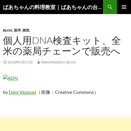
コ
検
ばあちゃんの料理教室｜ばあちゃんの台所から学ぶ、食と健康の知恵
ン
索
メインメ
テ
ニュー
ン
BLOG
,
医学
,
病気
ツ
個人用DNA検査キット、全
へ
ス
米の薬局チェーンで販売へ
キ
ッ
2010年5月27日
HAKURAIDOU_BLOG
プ
by
Dani Vázquez
（画像：Creative Commons）