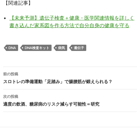
【関連記事】
【未来予測】遺伝子検査＋健康・医学関連情報を詳しく
書き込んだ家系図を作る方法で自分自身の健康を守る
DNA
DNA検査キット
病気
遺伝子
投
前の投稿
稿
スロトレの準備運動「足踏み」で腸腰筋が鍛えられる？
ナ
次の投稿
ビ
適度の飲酒、糖尿病のリスク減らす可能性＝研究
ゲ
ー
シ