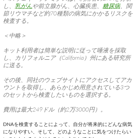
し、
乳がん
や前立腺がん、心臓疾患、
糖尿病
、関
節リウマチなど約70種類の病気にかかるリスクを
検査する。
＜中略＞
キット利用者は簡単な説明に従って唾液を採取
し、カリフォルニア（California）州にある研究所
に送る。
その後、同社のウェブサイトにアクセスしてアカ
ウントを取得し、あらかじめ用意されている3つ
のセットから検査したいものを選択する。
費用は最大249ドル（約2万3000円）。
DNAを検査することによって、自分が将来的にどんな病気
になりやすい、そして、どのようなことに気をつけたらい