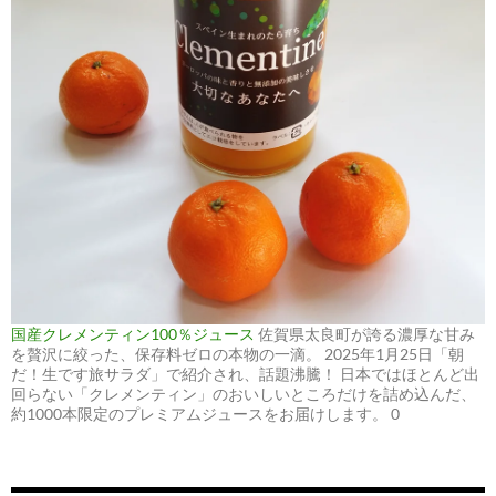
国産クレメンティン100％ジュース
佐賀県太良町が誇る濃厚な甘み
を贅沢に絞った、保存料ゼロの本物の一滴。 2025年1月25日「朝
だ！生です旅サラダ」で紹介され、話題沸騰！ 日本ではほとんど出
回らない「クレメンティン」のおいしいところだけを詰め込んだ、
約1000本限定のプレミアムジュースをお届けします。 0