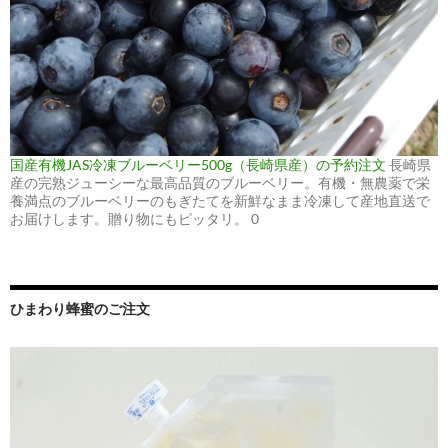
国産有機JAS冷凍ブルーベリー500g（長崎県産）の予約注文
長崎県
産の完熟ジューシーな最高品質のブルーベリー。有機・無農薬で栄
養満点のブルーベリーのもぎたてを新鮮なまま冷凍して産地直送で
お届けします。贈り物にもピッタリ。 0
ひまわり蜂蜜のご注文