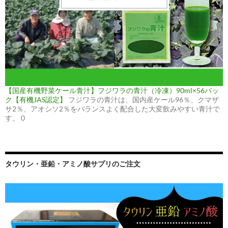
【国産有機野菜ケール青汁】フジワラの青汁（冷凍）90ml×56パッ
ク【有機JAS認定】
フジワラの青汁は、国内産ケール96％、クマザ
サ2％、アオシソ2％をバランスよく配合した大変飲みやすい青汁で
す。 0
タウリン・亜鉛・アミノ酸サプリのご注文