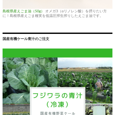
島根県産えごま油（50g）
オメガ3（αリノレン酸）を摂りたい方
に！島根県産えごま種実を低温圧搾生搾りしたえごま油です。
国産有機ケール青汁のご注文