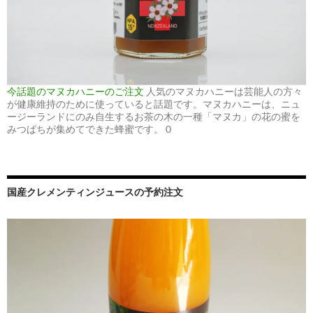
今話題のマヌカハニーのご注文
人気のマヌカハニーは芸能人の方々
が健康維持のために使っていると話題です。マヌカハニーは、ニュ
ージーランドにのみ自生するお茶の木の一種「マヌカ」の花の蜜を
みつばちが集めてできた蜂蜜です。 0
国産クレメンティンジュースの予約注文