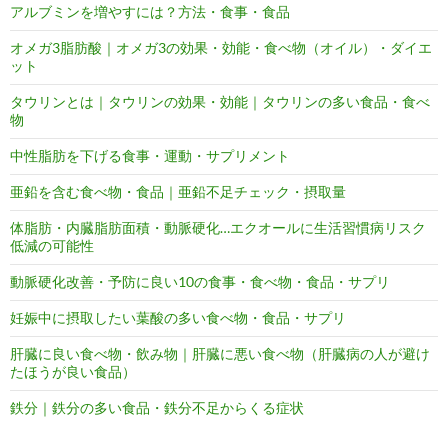
アルブミンを増やすには？方法・食事・食品
オメガ3脂肪酸｜オメガ3の効果・効能・食べ物（オイル）・ダイエ
ット
タウリンとは｜タウリンの効果・効能｜タウリンの多い食品・食べ
物
中性脂肪を下げる食事・運動・サプリメント
亜鉛を含む食べ物・食品｜亜鉛不足チェック・摂取量
体脂肪・内臓脂肪面積・動脈硬化…エクオールに生活習慣病リスク
低減の可能性
動脈硬化改善・予防に良い10の食事・食べ物・食品・サプリ
妊娠中に摂取したい葉酸の多い食べ物・食品・サプリ
肝臓に良い食べ物・飲み物｜肝臓に悪い食べ物（肝臓病の人が避け
たほうが良い食品）
鉄分｜鉄分の多い食品・鉄分不足からくる症状