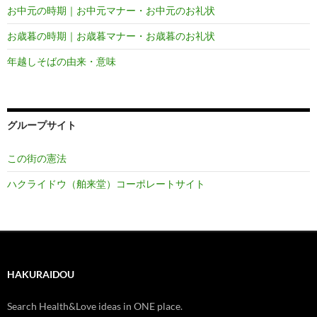
お中元の時期｜お中元マナー・お中元のお礼状
お歳暮の時期｜お歳暮マナー・お歳暮のお礼状
年越しそばの由来・意味
グループサイト
この街の憲法
ハクライドウ（舶来堂）コーポレートサイト
HAKURAIDOU
Search Health&Love ideas in ONE place.