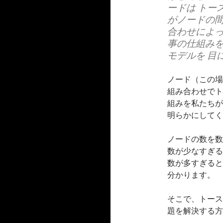
ードは トー
がノードの間
合わせによっ
事の仕組みを
モデルを 目
ノード（この場
組み合わせでト
組みを私たちが
明らかにしてく
ノードの数を数
数が少なすぎる
数が多すぎると
分かります。
そこで、トース
題を解決する方