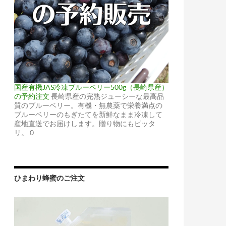
国産有機JAS冷凍ブルーベリー500g（長崎県産）
の予約注文
長崎県産の完熟ジューシーな最高品
質のブルーベリー。有機・無農薬で栄養満点の
ブルーベリーのもぎたてを新鮮なまま冷凍して
産地直送でお届けします。贈り物にもピッタ
リ。 0
ひまわり蜂蜜のご注文