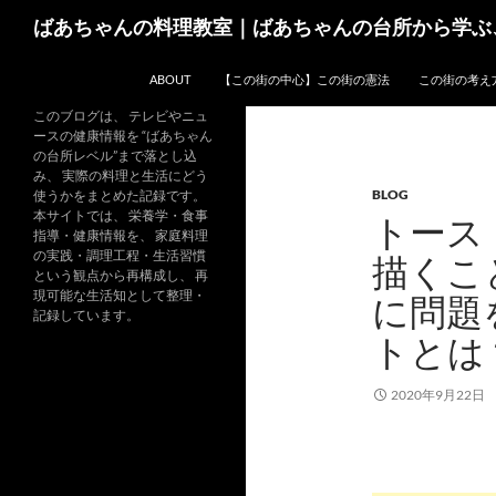
コ
検
ばあちゃんの料理教室｜ばあちゃんの台所から学ぶ
ン
索
テ
ABOUT
【この街の中心】この街の憲法
この街の考え
ン
ツ
このブログは、 テレビやニュ
ースの健康情報を “ばあちゃん
へ
の台所レベル”まで落とし込
ス
み、 実際の料理と生活にどう
BLOG
キ
使うかをまとめた記録です。
本サイトでは、 栄養学・食事
トース
ッ
指導・健康情報を、 家庭料理
プ
の実践・調理工程・生活習慣
描くこ
という観点から再構成し、 再
現可能な生活知として整理・
に問題
記録しています。
トとは
2020年9月22日