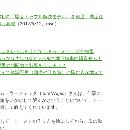
本初の「騒音トラブル解決モデル」を発足。周辺住
情も激減
（2017/9/12、msn）
トレスレベルを上げてしまう」という研究結果
うなり声は100デシベルで地下鉄車内騒音並み！
選手の判断力に影響を与える！？
オイで体調不良（頭痛や吐き気）に悩む人が増えて
・ウージェック（Tom Wujec）さんは、仕事に
題をいかにして解くかということについて、トー
通して教えてくれています。
して、トーストの作り方を絵にしてから、次の動
い。