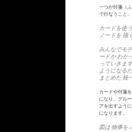
一つが付箋（ふ
で行なうこと。
カードを使う
ノードを 描
みんなでモデ
ードか わか
っていきます
ようになるた
まとめた 統
カードや付箋を
になり、グルー
アを出すように
になります。
図は 物事を