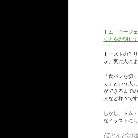
トム・ウージェ
り方を説明して
トーストの作り
が、実に人によ
「食パンを切っ
く」という人も
ができるまでの
人など様々です
しかし、トム・ウ
なイラストにも
ほとんどの絵