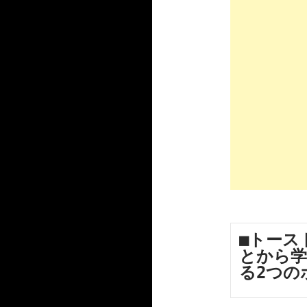
■トース
とから学
る2つの