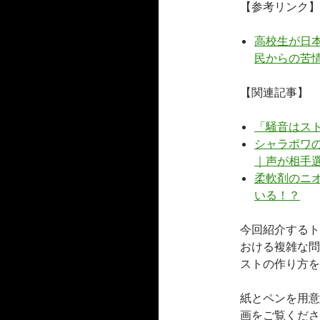
【参考リンク】
高校生が日
民からの苦
【関連記事】
「騒音はス
シャラポワの
｜声が相手
柔軟剤のニ
いる！？
今回紹介するトム
おける複雑な問
ストの作り方を
紙とペンを用意
画をご覧くださ