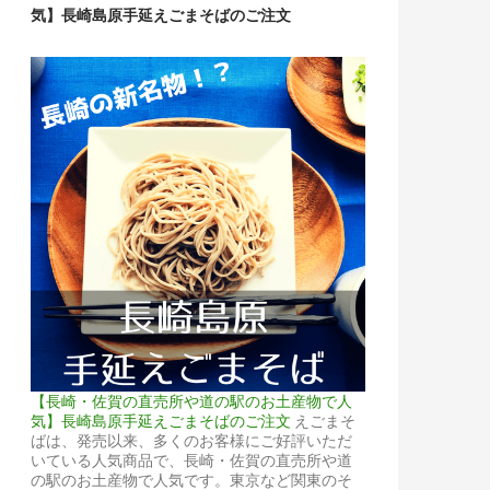
気】長崎島原手延えごまそばのご注文
【長崎・佐賀の直売所や道の駅のお土産物で人
気】長崎島原手延えごまそばのご注文
えごまそ
ばは、発売以来、多くのお客様にご好評いただ
いている人気商品で、長崎・佐賀の直売所や道
の駅のお土産物で人気です。東京など関東のそ