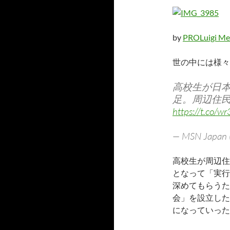
by
PROLuigi Me
世の中には様々
高校生が日
足。周辺住
https://t.co/
— MSN Japan
高校生が周辺住
となって「実行
深めてもらうた
会」を設立した
になっていった