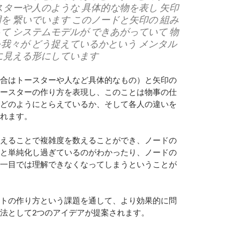
スターや人のような 具体的な物を表し 矢印
を 繋いでいます このノードと矢印の 組み
て システムモデルが できあがっていて 物
我々が どう捉えているかという メンタル
に見える形にしています
合はトースターや人など具体的なもの）と矢印の
ースターの作り方を表現し、このことは物事の仕
どのようにとらえているか、そして各人の違いを
れます。
えることで複雑度を数えることができ、ノードの
と単純化し過ぎているのがわかったり、ノードの
一目では理解できなくなってしまうということが
トの作り方という課題を通して、より効果的に問
法として2つのアイデアが提案されます。