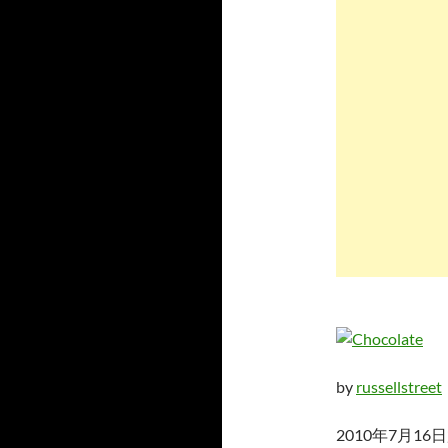
by
russellstreet
2010年7月