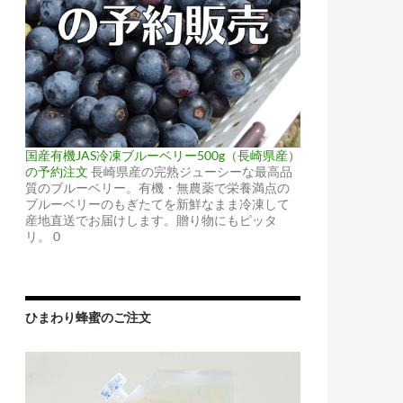
国産有機JAS冷凍ブルーベリー500g（長崎県産）
の予約注文
長崎県産の完熟ジューシーな最高品
質のブルーベリー。有機・無農薬で栄養満点の
ブルーベリーのもぎたてを新鮮なまま冷凍して
産地直送でお届けします。贈り物にもピッタ
リ。 0
ひまわり蜂蜜のご注文