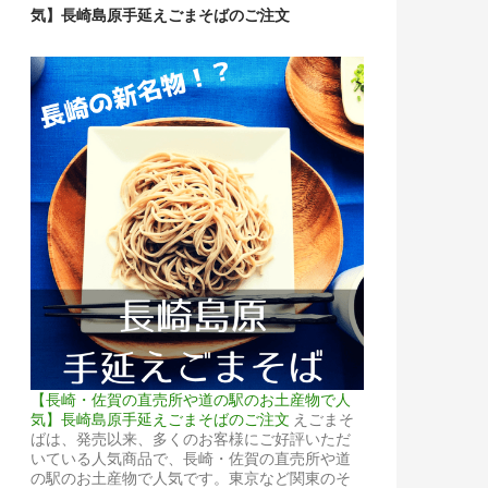
気】長崎島原手延えごまそばのご注文
【長崎・佐賀の直売所や道の駅のお土産物で人
気】長崎島原手延えごまそばのご注文
えごまそ
ばは、発売以来、多くのお客様にご好評いただ
いている人気商品で、長崎・佐賀の直売所や道
の駅のお土産物で人気です。東京など関東のそ