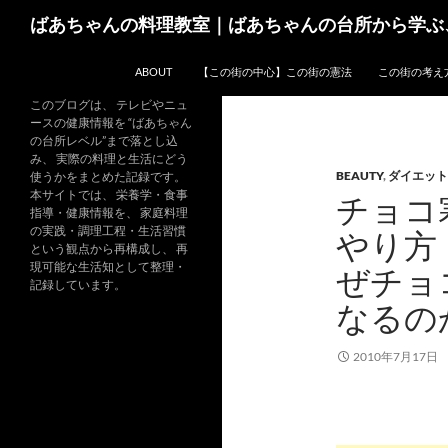
コ
検
ばあちゃんの料理教室｜ばあちゃんの台所から学ぶ
ン
索
テ
ABOUT
【この街の中心】この街の憲法
この街の考え
ン
ツ
このブログは、 テレビやニュ
ースの健康情報を “ばあちゃん
へ
の台所レベル”まで落とし込
ス
み、 実際の料理と生活にどう
BEAUTY
,
ダイエット
キ
使うかをまとめた記録です。
本サイトでは、 栄養学・食事
チョコ
ッ
指導・健康情報を、 家庭料理
プ
の実践・調理工程・生活習慣
やり方
という観点から再構成し、 再
現可能な生活知として整理・
ぜチョ
記録しています。
なるの
2010年7月17日