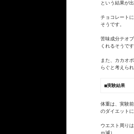
という結果が出
チョコレートに
そうです。
苦味成分テオブ
くれるそうです
また、カカオポ
らぐと考えられ
■実験結果
体重は、実験前
のダイエットに
ウエスト周りは
ｍ減）