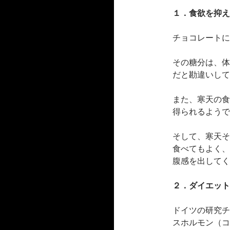
１．食欲を抑え
チョコレートに
その糖分は、体
だと勘違いして
また、寒天の食
得られるようで
そして、寒天そ
食べてもよく、
腹感を出してく
２．ダイエット
ドイツの研究チ
スホルモン（コ