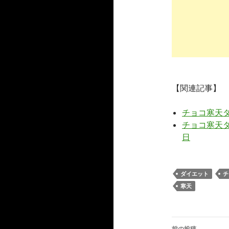
【関連記事】
チョコ寒天
チョコ寒天ダ
日
ダイエット
チ
寒天
投
前の投稿