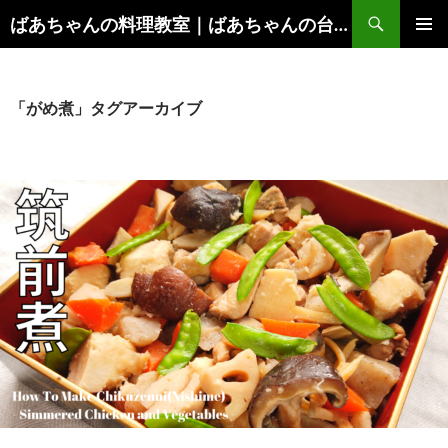
コ
検
ばあちゃんの料理教室｜ばあちゃんの台所から学ぶ、食と健康の知恵
ン
索
メインメ
テ
ニュー
ン
ツ
「がめ煮」タグアーカイブ
へ
ス
キ
ッ
プ