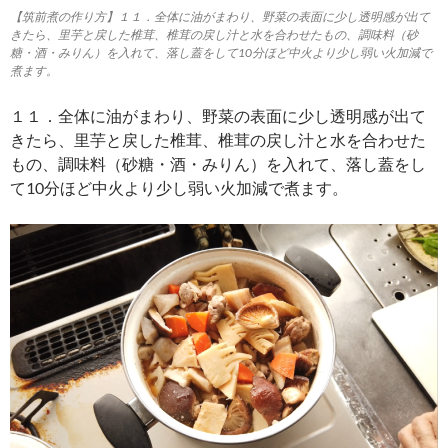
【筑前煮の作り方】１１．全体に油がまわり、野菜の表面に少し透明感が出て
きたら、里芋と戻した椎茸、椎茸の戻し汁と水を合わせたもの、調味料（砂
糖・酒・みりん）を入れて、落し蓋をして10分ほど中火より少し弱い火加減で
煮ます。
１１．全体に油がまわり、野菜の表面に少し透明感が出て
きたら、里芋と戻した椎茸、椎茸の戻し汁と水を合わせた
もの、調味料（砂糖・酒・みりん）を入れて、落し蓋をし
て10分ほど中火より少し弱い火加減で煮ます。