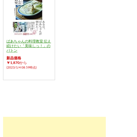
ばあちゃんの料理教室 伝え
続けたい「美味しっ！」の
バトン
新品価格
￥1,870
から
(2023/1/4 08:59時点)