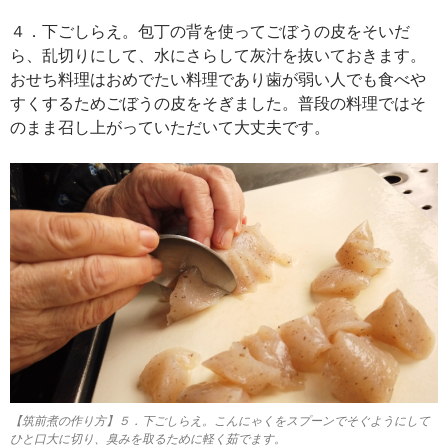
４．下ごしらえ。包丁の背を使ってごぼうの皮をそいだ
ら、乱切りにして、水にさらして灰汁を抜いておきます。
おせち料理はおめでたい料理であり歯が弱い人でも食べや
すくするためごぼうの皮をそぎました。普段の料理ではそ
のまま召し上がっていただいて大丈夫です。
【筑前煮の作り方】５．下ごしらえ。こんにゃくをスプーンでそぐようにして
ひと口大に切り、臭みを取るために軽く茹でます。