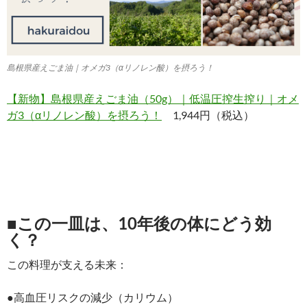
島根県産えごま油｜オメガ3（αリノレン酸）を摂ろう！
【新物】島根県産えごま油（50g）｜低温圧搾生搾り｜オメ
ガ3（αリノレン酸）を摂ろう！
1,944円（税込）
■この一皿は、10年後の体にどう効
く？
この料理が支える未来：
●高血圧リスクの減少（カリウム）