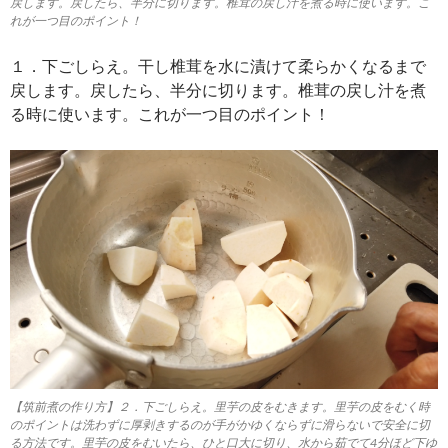
戻します。戻したら、半分に切ります。椎茸の戻し汁を煮る時に使います。こ
れが一つ目のポイント！
１．下ごしらえ。干し椎茸を水に漬けて柔らかくなるまで
戻します。戻したら、半分に切ります。椎茸の戻し汁を煮
る時に使います。これが一つ目のポイント！
【筑前煮の作り方】２．下ごしらえ。里芋の皮をむきます。里芋の皮をむく時
のポイントは洗わずに厚剥きするのが手がかゆくならずに滑らないで安全に切
る方法です。里芋の皮をむいたら、ひと口大に切り、水から茹でて4分ほど下ゆ