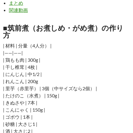
まとめ
関連動画
■筑前煮（お煮しめ・がめ煮）の作り
方
| 材料 | 分量（4人分） |
|——|——|
| 鶏もも肉 | 300g |
| 干し椎茸 | 4枚 |
| にんじん | 中1/2 |
| れんこん | 200g
| 里芋（赤里芋） | 3個（中サイズなら2個） |
| たけのこ（水煮） | 150g |
| きぬさや | 7本 |
| こんにゃく | 150g |
| ゴボウ | 1本 |
| 砂糖 | 大さじ1 |
| 酒 | 大さじ2 |