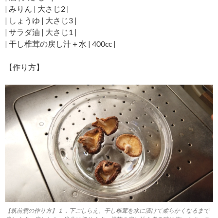
| みりん | 大さじ2 |
| しょうゆ | 大さじ3 |
| サラダ油 | 大さじ1 |
| 干し椎茸の戻し汁＋水 | 400cc |
【作り方】
【筑前煮の作り方】１．下ごしらえ。干し椎茸を水に漬けて柔らかくなるまで