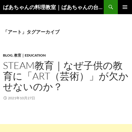
コ
検
ばあちゃんの料理教室｜ばあちゃんの台所から学ぶ、食と健康の知恵
ン
索
メインメ
テ
ニュー
ン
ツ
「アート」タグアーカイブ
へ
ス
キ
BLOG
,
教育｜EDUCATION
ッ
STEAM教育｜なぜ子供の教
プ
育に「ART（芸術）」が欠か
せないのか？
2021年10月27日