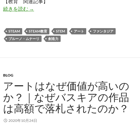
【教育 関連記事】
STEAM教育｜なぜ子供の教育に「Art（芸術）
続きを読む
→
STEAM
STEAM教育
STEM
アート
ファンタジア
ブルーノ・ムナーリ
創造力
BLOG
アートはなぜ価値が高いの
か？｜なぜバスキアの作品
は高額で落札されたのか？
2020年10月24日