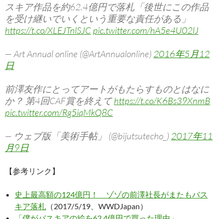
スキア作品を約62.4億円で落札「後世にこの作品
を受け継いでいくという重要な責任がある」
https://t.co/XLEJTnlSJC
pic.twitter.com/hA5e4U02lJ
— Art Annual online (@ArtAnnualonline)
2016年5月12
日
前澤友作にとってアートがもたらすものとはなに
か？ 第4回CAF賞を終えて
https://t.co/K6Bs39XnmB
pic.twitter.com/Rg5iqMkQ8C
— ウェブ版「美術手帖」 (@bijutsutecho_)
2017年11
月9日
【参考リンク】
史上最高額の124億円！ ゾゾの前澤社長がまたもバス
キア落札
（2017/5/19、WWDJapan）
「僕がバスキアの絵を62.4億円で買った理由」