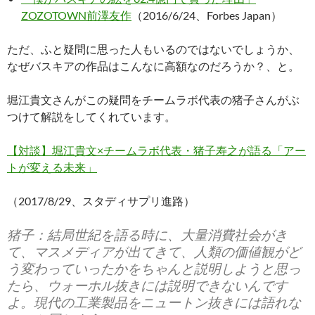
ZOZOTOWN前澤友作
（2016/6/24、Forbes Japan）
ただ、ふと疑問に思った人もいるのではないでしょうか、
なぜバスキアの作品はこんなに高額なのだろうか？、と。
堀江貴文さんがこの疑問をチームラボ代表の猪子さんがぶ
つけて解説をしてくれています。
【対談】堀江貴文×チームラボ代表・猪子寿之が語る「アー
トが変える未来」
（2017/8/29、スタディサプリ進路）
猪子：結局世紀を語る時に、大量消費社会がき
て、マスメディアが出てきて、人類の価値観がど
う変わっていったかをちゃんと説明しようと思っ
たら、ウォーホル抜きには説明できないんです
よ。現代の工業製品をニュートン抜きには語れな