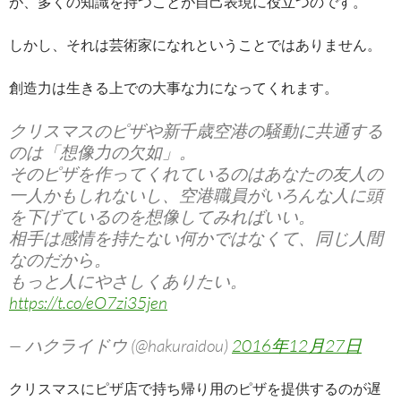
が、多くの知識を持つことが自己表現に役立つのです。
しかし、それは芸術家になれということではありません。
創造力は生きる上での大事な力になってくれます。
クリスマスのピザや新千歳空港の騒動に共通する
のは「想像力の欠如」。
そのピザを作ってくれているのはあなたの友人の
一人かもしれないし、空港職員がいろんな人に頭
を下げているのを想像してみればいい。
相手は感情を持たない何かではなくて、同じ人間
なのだから。
もっと人にやさしくありたい。
https://t.co/eO7zi35jen
— ハクライドウ (@hakuraidou)
2016年12月27日
クリスマスにピザ店で持ち帰り用のピザを提供するのが遅