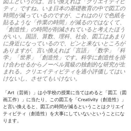
図工というのは、言い換えれば「クリエイティビ
ティ」ですね。いま日本の基礎教育の中で図工の
時間が減っているのですが、これはのりで色紙を
貼るような「作業の時間」が減るのではなくて、
「創造性」の時間が削減されていると考えたほう
がいい。国語、算数、理科、社会、図工はあまり
に身近になっているので、ピンと来ないところが
ありますが、言い換えれば「言語」「数学」「科
学」「世界」「創造性」です。科学に創造性を掛
け合わせるからノーベル賞級の独創的な研究が生
まれる。クリエイティビティを過小評価してはい
けないし、させてもいけない。
「Art（芸術）」は小学校の授業に当てはめると「図工（図
画工作）」に当たり、この図工を「Creativity（創造性）」
と言い換えると、図工の時間が減るということはクリエイ
ティビティ（創造性）を大事にしていないということにな
ります。