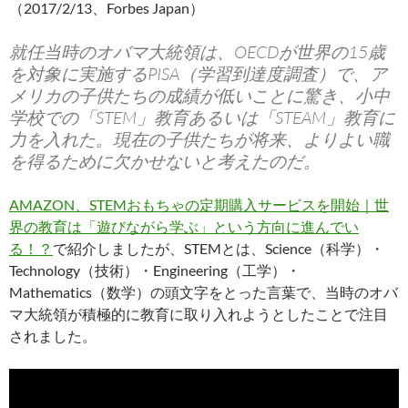
（2017/2/13、Forbes Japan）
就任当時のオバマ大統領は、OECDが世界の15歳
を対象に実施するPISA（学習到達度調査）で、ア
メリカの子供たちの成績が低いことに驚き、小中
学校での「STEM」教育あるいは「STEAM」教育に
力を入れた。現在の子供たちが将来、よりよい職
を得るために欠かせないと考えたのだ。
AMAZON、STEMおもちゃの定期購入サービスを開始｜世
界の教育は「遊びながら学ぶ」という方向に進んでい
る！？
で紹介しましたが、STEMとは、Science（科学）・
Technology（技術）・Engineering（工学）・
Mathematics（数学）の頭文字をとった言葉で、当時のオバ
マ大統領が積極的に教育に取り入れようとしたことで注目
されました。