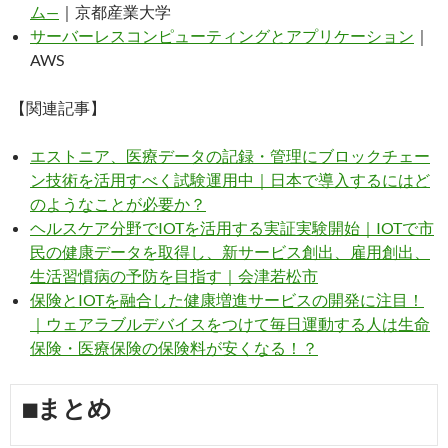
ム—
｜京都産業大学
サーバーレスコンピューティングとアプリケーション
｜
AWS
【関連記事】
エストニア、医療データの記録・管理にブロックチェー
ン技術を活用すべく試験運用中｜日本で導入するにはど
のようなことが必要か？
ヘルスケア分野でIOTを活用する実証実験開始｜IOTで市
民の健康データを取得し、新サービス創出、雇用創出、
生活習慣病の予防を目指す｜会津若松市
保険とIOTを融合した健康増進サービスの開発に注目！
｜ウェアラブルデバイスをつけて毎日運動する人は生命
保険・医療保険の保険料が安くなる！？
■まとめ