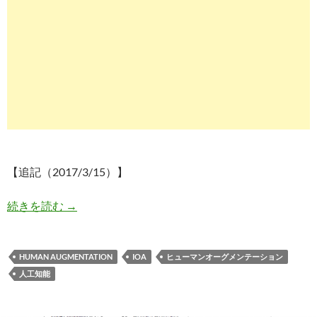
【追記（2017/3/15）】
IoA(Internet of Ability)で「人間の能
続きを読む
→
HUMAN AUGMENTATION
IOA
ヒューマンオーグメンテーション
人工知能