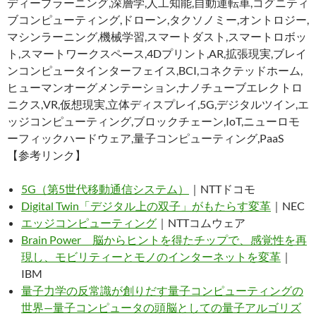
ディープラーニング,深層学,人工知能,自動運転車,コグニティ
ブコンピューティング,ドローン,タクソノミー,オントロジー,
マシンラーニング,機械学習,スマートダスト,スマートロボッ
ト,スマートワークスペース,4Dプリント,AR,拡張現実,ブレイ
ンコンピュータインターフェイス,BCI,コネクテッドホーム,
ヒューマンオーグメンテーション,ナノチューブエレクトロ
ニクス,VR,仮想現実,立体ディスプレイ,5G,デジタルツイン,エ
ッジコンピューティング,ブロックチェーン,IoT,ニューロモ
ーフィックハードウェア,量子コンピューティング,PaaS
【参考リンク】
5G（第5世代移動通信システム）
｜NTTドコモ
Digital Twin「デジタル上の双子」がもたらす変革
｜NEC
エッジコンピューティング
｜NTTコムウェア
Brain Power 脳からヒントを得たチップで、感覚性を再
現し、モビリティーとモノのインターネットを変革
｜
IBM
量子力学の反常識が創りだす量子コンピューティングの
世界—量子コンピュータの頭脳としての量子アルゴリズ