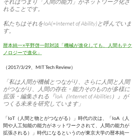
それはつまり「人間の能力」がネットワーク化さ
れることです。
私たちはそれをIoA(=Internet of Ability)と呼んでいま
す。
暦本純一×平野啓一郎対談「機械が進化しても、人間もテク
ノロジーで進化」
（2017/3/29、MIT Tech Review）
「私は人間が機械とつながり、さらに人間と人間
がつながり、人間の存在・能力そのものが多様に
拡張・編集される『IoA（Internet of Abilities）』が
つくる未来を研究しています」
「IoT（人間と物とがつながる）」時代の次は、「IoA（人
間や人工知能の能力がネットワークされて、人間の能力が
拡張される）」時代になるというのが東京大学の暦本純一