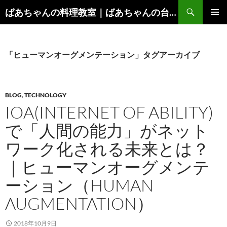
コ
検
ばあちゃんの料理教室｜ばあちゃんの台所から学ぶ、食と健康の知恵
ン
索
メインメ
テ
ニュー
ン
ツ
「ヒューマンオーグメンテーション」タグアーカイブ
へ
ス
キ
BLOG
,
TECHNOLOGY
ッ
IOA(INTERNET OF ABILITY)
プ
で「人間の能力」がネット
ワーク化される未来とは？
｜ヒューマンオーグメンテ
ーション（HUMAN
AUGMENTATION）
2018年10月9日