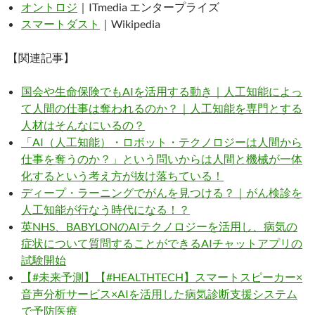
オントロジ
｜ITmedia エンタープライズ
スマートダスト
｜Wikipedia
【関連記事】
国会や生命保険でもAIを活用する動き｜人工知能によっ
て人間の仕事は奪われるのか？｜人工知能を専門とする
人材はそんなにいるの？
「AI（人工知能）・ロボット・テクノロジーは人間から
仕事を奪うのか？」という問いからは人間と機械が一体
化するという考え方が抜け落ちている！
ディープ・ラーニングでがんを見つける？｜がん検診を
人工知能が行なう時代になる！？
英NHS、BABYLONのAIテクノロジーを活用し、病気の
症状について質問することができるAIチャットアプリの
試験開始
【#未来予測】【#HEALTHTECH】スマートスピーカー×
音声分析サービス×AIを活用した病気診断支援システム
で予防医療