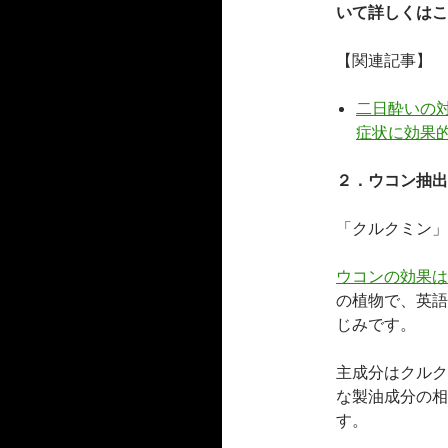
いて詳しくはこ
【関連記事】
二日酔いの
症状に効果
２．ウコン抽出
「クルクミン」
ウコンの効果は
の植物で、英語
じみです。
主成分はクルク
な製油成分の相
す。