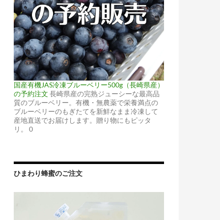
国産有機JAS冷凍ブルーベリー500g（長崎県産）
の予約注文
長崎県産の完熟ジューシーな最高品
質のブルーベリー。有機・無農薬で栄養満点の
ブルーベリーのもぎたてを新鮮なまま冷凍して
産地直送でお届けします。贈り物にもピッタ
リ。 0
ひまわり蜂蜜のご注文