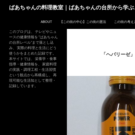
コ
検
ばあちゃんの料理教室｜ばあちゃんの台所から学ぶ
ン
索
テ
ABOUT
【この街の中心】この街の憲法
この街の考え
ン
ツ
このブログは、 テレビやニュ
ースの健康情報を “ばあちゃん
へ
の台所レベル”まで落とし込
ス
み、 実際の料理と生活にどう
キ
使うかをまとめた記録です。
「ヘパリーゼ」
本サイトでは、 栄養学・食事
ッ
指導・健康情報を、 家庭料理
プ
の実践・調理工程・生活習慣
という観点から再構成し、 再
現可能な生活知として整理・
記録しています。