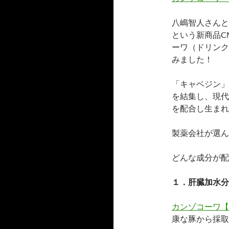
八嶋智人さんと
という新商品C
ーワ（ドリンク
みました！
「キャベジン」
を結集し、現代
を配合し生まれ
製薬会社が選ん
どんな成分が配
１．肝臓加水分
カンゾコーワ【
康な豚から採取