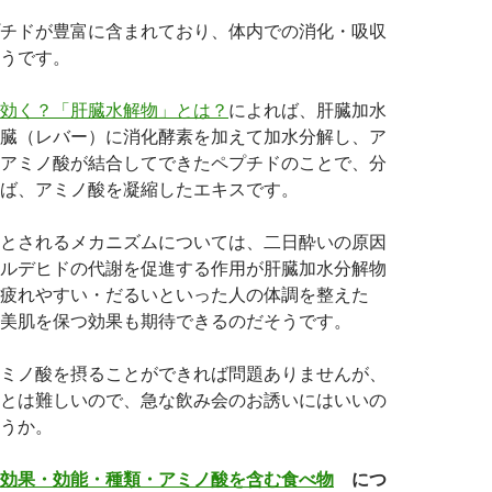
チドが豊富に含まれており、体内での消化・吸収
うです。
効く？「肝臓水解物」とは？
によれば、肝臓加水
臓（レバー）に消化酵素を加えて加水分解し、ア
アミノ酸が結合してできたペプチドのことで、分
ば、アミノ酸を凝縮したエキスです。
とされるメカニズムについては、二日酔いの原因
ルデヒドの代謝を促進する作用が肝臓加水分解物
疲れやすい・だるいといった人の体調を整えた
美肌を保つ効果も期待できるのだそうです。
ミノ酸を摂ることができれば問題ありませんが、
とは難しいので、急な飲み会のお誘いにはいいの
うか。
効果・効能・種類・アミノ酸を含む食べ物
につ