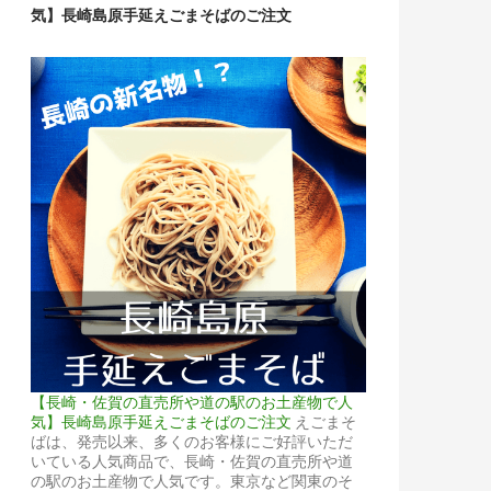
気】長崎島原手延えごまそばのご注文
【長崎・佐賀の直売所や道の駅のお土産物で人
気】長崎島原手延えごまそばのご注文
えごまそ
ばは、発売以来、多くのお客様にご好評いただ
いている人気商品で、長崎・佐賀の直売所や道
の駅のお土産物で人気です。東京など関東のそ