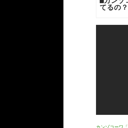
■カンゾ
てるの？
カンゾコーワ「