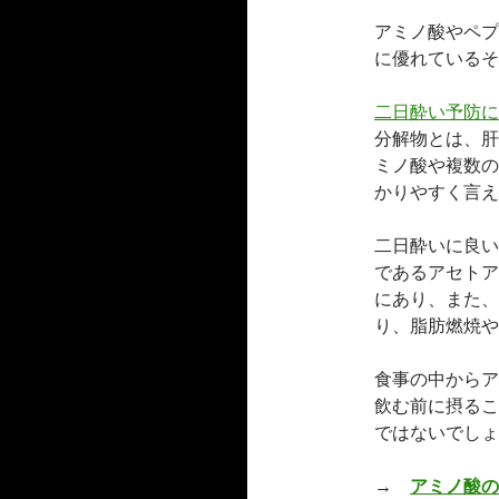
アミノ酸やペプ
に優れているそ
二日酔い予防に
分解物とは、肝
ミノ酸や複数の
かりやすく言え
二日酔いに良い
であるアセトア
にあり、また、
り、脂肪燃焼や
食事の中からア
飲む前に摂るこ
ではないでしょ
→
アミノ酸の