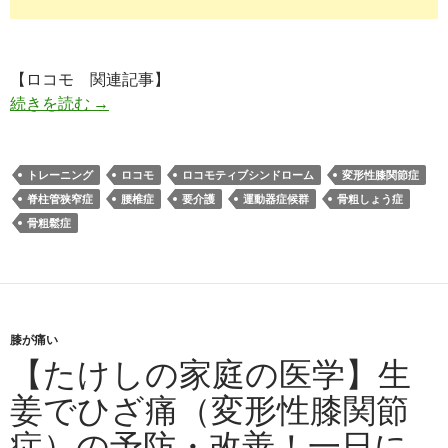
【ロコモ 関連記事】
ロコモティブシンドロームになると要介護のリス
続きを読む
→
トレーニング
ロコモ
ロコモティブシンドローム
変形性膝関節症
脊柱管狭窄症
腰椎症
要介護
運動器症候群
骨粗しょう症
骨粗鬆症
膝が痛い
【たけしの家庭の医学】生
姜でひざ痛（変形性膝関節
症）の予防・改善！一日に