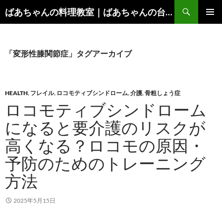
コ
検
ばあちゃんの料理教室｜ばあちゃんの台所から学ぶ、食と健康の知恵
ン
索
メインメ
テ
ニュー
ン
ツ
「変形性膝関節症」タグアーカイブ
へ
ス
キ
HEALTH
,
フレイル
,
ロコモティブシンドローム
,
介護
,
骨粗しょう症
ッ
ロコモティブシンドローム
プ
になると要介護のリスクが
高くなる？ロコモの原因・
予防のためのトレーニング
方法
2025年5月15日