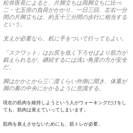
松井医長によると、片脚立ちは両脚立ちに比べ
二・七五倍の負荷がかかり、一日三回、左右一分
間の片脚立ちは、約五十三分間の歩行に相当する
という。
支えが必要なら、机に手をついて行ってもよい。
「スクワット」はお尻を低く下ろせばより筋力が
鍛えられるが、継続するには浅い角度の方が安全
だ。
脚はかかとから三〇度くらい外側に開き、体重が
脚の裏の中央にかかるように意識する。
現在の筋肉を維持しようという人がウォーキングだけをし
ても、筋肉は衰えていってしまいます。
筋肉を衰えさせないためにも、筋トレが必要。