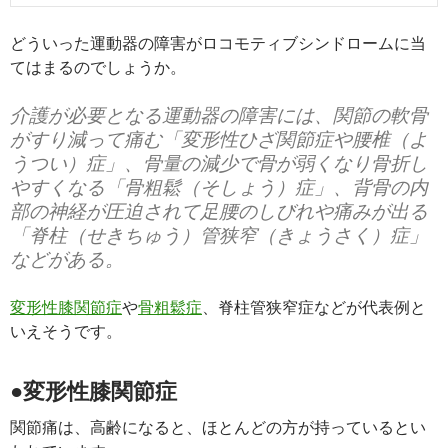
どういった運動器の障害がロコモティブシンドロームに当
てはまるのでしょうか。
介護が必要となる運動器の障害には、関節の軟骨
がすり減って痛む「変形性ひざ関節症や腰椎（よ
うつい）症」、骨量の減少で骨が弱くなり骨折し
やすくなる「骨粗鬆（そしょう）症」、背骨の内
部の神経が圧迫されて足腰のしびれや痛みが出る
「脊柱（せきちゅう）管狭窄（きょうさく）症」
などがある。
変形性膝関節症
や
骨粗鬆症
、脊柱管狭窄症などが代表例と
いえそうです。
●変形性膝関節症
関節痛は、高齢になると、ほとんどの方が持っているとい