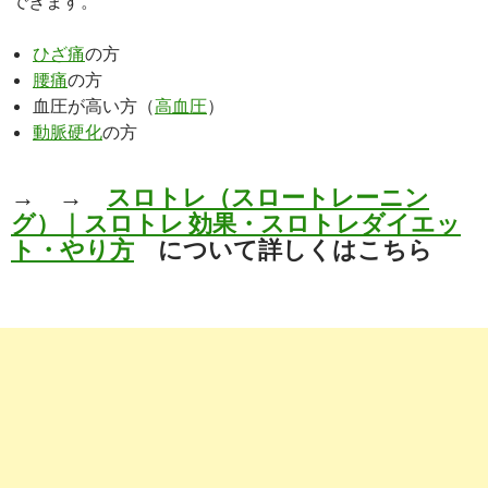
できます。
ひざ痛
の方
腰痛
の方
血圧が高い方（
高血圧
）
動脈硬化
の方
→ →
スロトレ（スロートレーニン
グ）｜スロトレ 効果・スロトレダイエッ
ト・やり方
について詳しくはこちら