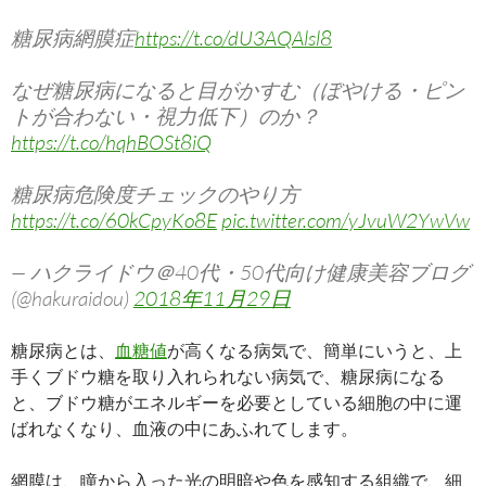
糖尿病網膜症
https://t.co/dU3AQAlsl8
なぜ糖尿病になると目がかすむ（ぼやける・ピン
トが合わない・視力低下）のか？
https://t.co/hqhBOSt8iQ
糖尿病危険度チェックのやり方
https://t.co/60kCpyKo8E
pic.twitter.com/yJvuW2YwVw
— ハクライドウ＠40代・50代向け健康美容ブログ
(@hakuraidou)
2018年11月29日
糖尿病とは、
血糖値
が高くなる病気で、簡単にいうと、上
手くブドウ糖を取り入れられない病気で、糖尿病になる
と、ブドウ糖がエネルギーを必要としている細胞の中に運
ばれなくなり、血液の中にあふれてします。
網膜は、瞳から入った光の明暗や色を感知する組織で、細