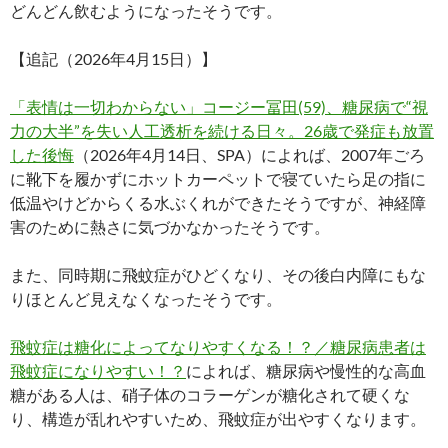
どんどん飲むようになったそうです。
【追記（2026年4月15日）】
「表情は一切わからない」コージー冨田(59)、糖尿病で“視
力の大半”を失い人工透析を続ける日々。26歳で発症も放置
した後悔
（2026年4月14日、SPA）によれば、2007年ごろ
に靴下を履かずにホットカーペットで寝ていたら足の指に
低温やけどからくる水ぶくれができたそうですが、神経障
害のために熱さに気づかなかったそうです。
また、同時期に飛蚊症がひどくなり、その後白内障にもな
りほとんど見えなくなったそうです。
飛蚊症は糖化によってなりやすくなる！？／糖尿病患者は
飛蚊症になりやすい！？
によれば、糖尿病や慢性的な高血
糖がある人は、硝子体のコラーゲンが糖化されて硬くな
り、構造が乱れやすいため、飛蚊症が出やすくなります。