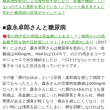
糖尿病性腎症による慢性腎不全になり、腎臓が機能してい
ないので人工透析を受けている！／グレート義太夫さんに
現れた糖尿病の症状のサインとは？
■森永卓郎さんと糖尿病
夏の熱中症の原因は高血糖にもある！？｜梅雨からの高
血糖予防＆熱中症対策にトマト｜#その原因Xにあり
（2017
年）によれば、森永卓郎さんは糖尿病を告白しており、血
糖値は400mg/dL、HbA1cは11.4％で、のどの渇きをコーラ
やジュースで水分補給をしたり、一口だけならいいかとお
菓子をつまんだ生活を送っていたそうです。
その後「脚のかゆみ」という症状・違和感を感じて病院で
診てもらったところ、森永さんの空腹時血糖値は600mg/dL
だったそうで、森永さんに起こった脚のかゆみのような違
和感は、高血糖により起こった神経障害と考えられ、神経
障害があると感覚が鈍くなり、痛みを感じにくくなり、ひ
どい時には壊死を起こしてしまい、脚を切断しなければな