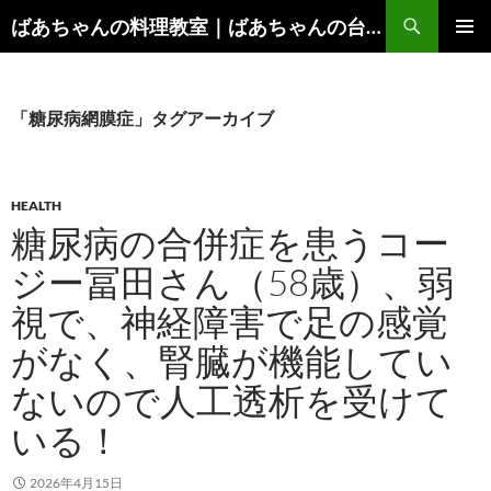
コ
検
ばあちゃんの料理教室｜ばあちゃんの台所から学ぶ、食と健康の知恵
ン
索
メインメ
テ
ニュー
ン
ツ
「糖尿病網膜症」タグアーカイブ
へ
ス
キ
HEALTH
ッ
糖尿病の合併症を患うコー
プ
ジー冨田さん（58歳）、弱
視で、神経障害で足の感覚
がなく、腎臓が機能してい
ないので人工透析を受けて
いる！
2026年4月15日