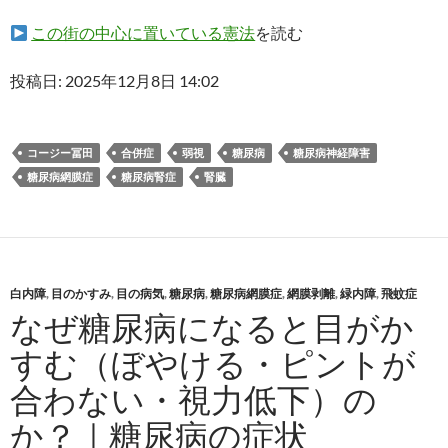
この街の中心に置いている憲法
を読む
投稿日: 2025年12月8日 14:02
コージー冨田
合併症
弱視
糖尿病
糖尿病神経障害
糖尿病網膜症
糖尿病腎症
腎臓
白内障
,
目のかすみ
,
目の病気
,
糖尿病
,
糖尿病網膜症
,
網膜剥離
,
緑内障
,
飛蚊症
なぜ糖尿病になると目がか
すむ（ぼやける・ピントが
合わない・視力低下）の
か？｜糖尿病の症状