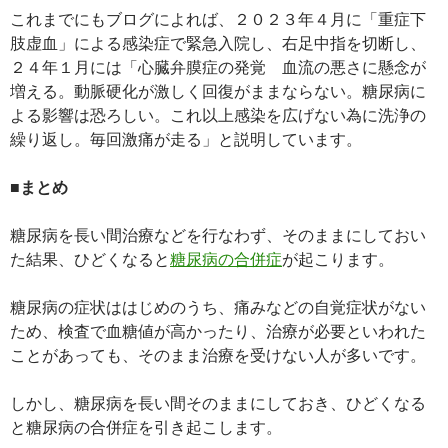
これまでにもブログによれば、２０２３年４月に「重症下
肢虚血」による感染症で緊急入院し、右足中指を切断し、
２４年１月には「心臓弁膜症の発覚 血流の悪さに懸念が
増える。動脈硬化が激しく回復がままならない。糖尿病に
よる影響は恐ろしい。これ以上感染を広げない為に洗浄の
繰り返し。毎回激痛が走る」と説明しています。
■まとめ
糖尿病を長い間治療などを行なわず、そのままにしておい
た結果、ひどくなると
糖尿病の合併症
が起こります。
糖尿病の症状ははじめのうち、痛みなどの自覚症状がない
ため、検査で血糖値が高かったり、治療が必要といわれた
ことがあっても、そのまま治療を受けない人が多いです。
しかし、糖尿病を長い間そのままにしておき、ひどくなる
と糖尿病の合併症を引き起こします。