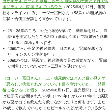
田が明かす“ビールが永遠に飲める”糖尿病の恐怖とそれでも
ポジティブに闘病できているワケ
（2025年4月12日、集英
社オンライン）ではコージー冨田さん（58歳）の糖尿病の
症状・合併症が詳しく書かれています。
25－26歳のころ、やたら喉が渇いて、糖尿病を疑い、血
糖値を測定したところ270（基準が110）で糖尿病と診断
される。原因は食べすぎ。
40歳ごろから足の神経障害、目の衰え、腎臓が悪くな
り、インスリン注射を行う
58歳の今は、弱視で、神経障害で足の感覚がなく、腎臓
が機能していないので人工透析を受けている
［コージー冨田さん］（上）糖尿病でほとんど目が見えず…
「恐ろしい病気とわかっていても目を背けていた」 発覚
後に浴びるほど酒を
（2025年8月17日、読売新聞）によれ
ば糖尿病と診断された26歳（1993年）から2007年まで病院
から薬が出ても飲んだり飲まなかったりと何もせず、また
26歳まで飲んでいなかったビールをのどが渇いているから