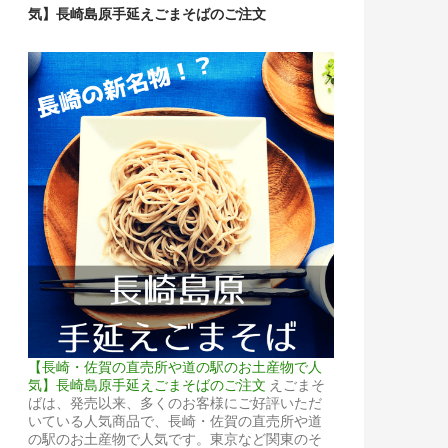
気】長崎島原手延えごまそばのご注文
【長崎・佐賀の直売所や道の駅のお土産物で人
気】長崎島原手延えごまそばのご注文
えごまそ
ばは、発売以来、多くのお客様にご好評いただ
いている人気商品で、長崎・佐賀の直売所や道
の駅のお土産物で人気です。東京など関東のそ