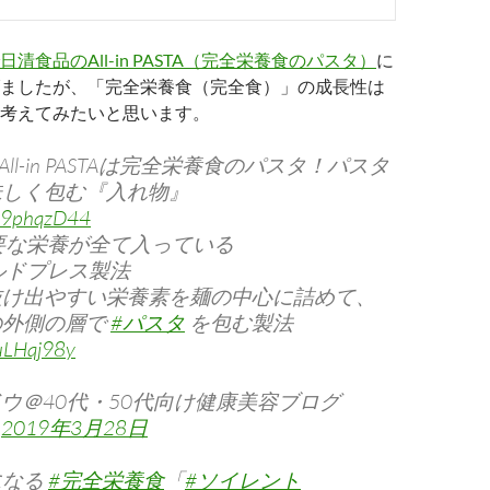
日清食品のAll-in PASTA（完全栄養食のパスタ）
に
ましたが、「完全栄養食（完全食）」の成長性は
考えてみたいと思います。
All-in PASTAは完全栄養食のパスタ！パスタ
味しく包む『入れ物』
O09phqzD44
要な栄養が全て入っている
ルドプレス製法
抜け出やすい栄養素を麺の中心に詰めて、
の外側の層で
#パスタ
を包む製法
zuLHqj98y
ドウ＠40代・50代向け健康美容ブログ
)
2019年3月28日
になる
#完全栄養食
「
#ソイレント