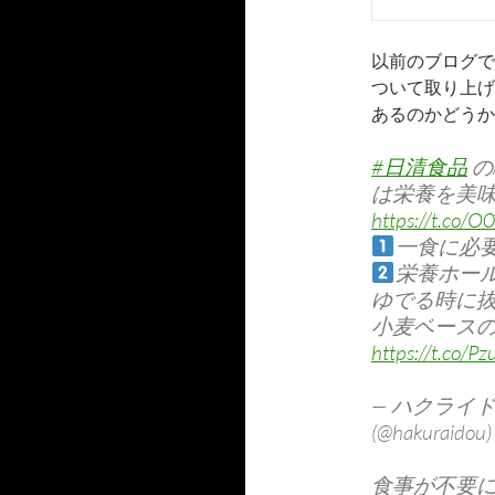
以前のブログで
ついて取り上げ
あるのかどうか
#日清食品
の
は栄養を美
https://t.co/
一食に必
栄養ホー
ゆでる時に
小麦ベース
https://t.co/P
— ハクライ
(@hakuraidou
食事が不要