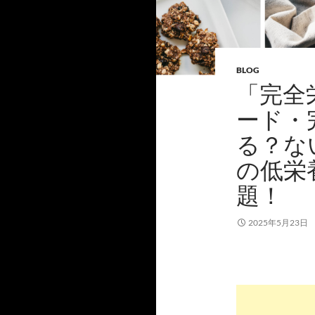
BLOG
「完全
ード・
る？な
の低栄
題！
2025年5月23日