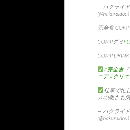
— ハクライ
(@hakuraidou
完全食 COMP B
COMPグミ
ht
COMP DRINK
#完全食
『
ニア
#クリ
仕事で忙
スの悪さも
— ハクライ
(@hakuraidou