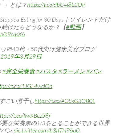
）」とは？
https://t.co/dbC4i8L2QP
w I Stopped Eating for 30 Days｜ソイレントだけ
み続けたらどうなるか？【
#動画
】
R4Wb9cqsX6
ドウ＠40代・50代向け健康美容ブログ
)
2019年3月29日
の
#完全栄養食
#パスタ
#ラーメン
#パン
tps://t.co/1JGL4wciOn
EN すごい煮干し
https://t.co/AOSxG3OB0L
ttps://t.co/IlwXBcz58j
必要な栄養素の1/3をとることができる世界
養パン
pic.twitter.com/b3rlTN96u0