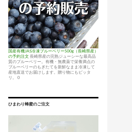
国産有機JAS冷凍ブルーベリー500g（長崎県産）
の予約注文
長崎県産の完熟ジューシーな最高品
質のブルーベリー。有機・無農薬で栄養満点の
ブルーベリーのもぎたてを新鮮なまま冷凍して
産地直送でお届けします。贈り物にもピッタ
リ。 0
ひまわり蜂蜜のご注文