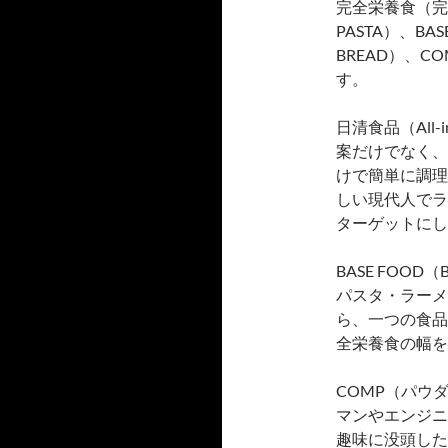
完全栄養食（完
PASTA）、BAS
BREAD）、
す。
日清食品（All
案だけでなく、
けで簡単に調理
しい現代人でラ
ターゲットにし
BASE FOOD（
パスタ・ラーメ
ら、一つの食品
全栄養食の幅を
COMP（パウ
マンやエンジニ
趣味に没頭した