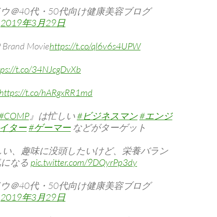
ドウ＠40代・50代向け健康美容ブログ
)
2019年3月29日
rand Movie
https://t.co/ql6v6s4UPW
tps://t.co/34NJcgDvXb
https://t.co/hARgxRR1md
#COMP
』は忙しい
#ビジネスマン
#エンジ
エイター
#ゲーマー
などがターゲット
しい、趣味に没頭したいけど、栄養バラン
気になる
pic.twitter.com/9DQyrPp3dy
ドウ＠40代・50代向け健康美容ブログ
)
2019年3月29日