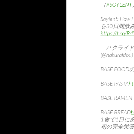
（
#SOYLENT
Soylent: Ho
を30日間飲
https://t.co/
— ハクライ
(@hakuraidou
BASE FOOD
BASE PASTA
ht
BASE RAM
BASE BREAD
h
1食で1日に
初の完全栄