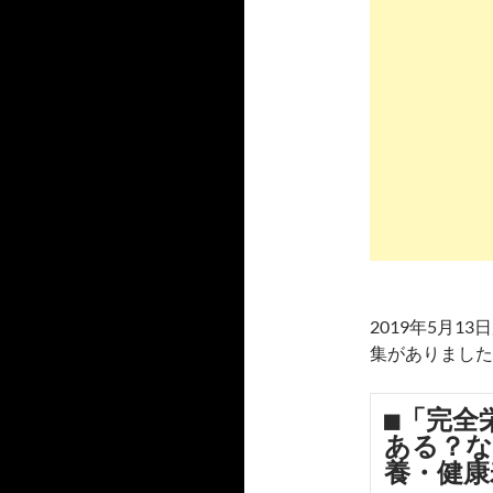
2019年5月
集がありました
■「完全
ある？な
養・健康