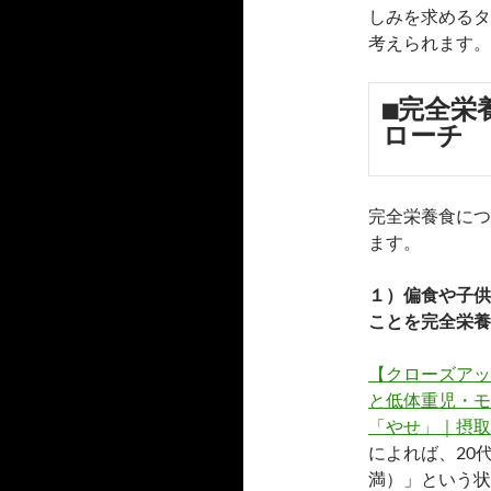
しみを求めるタ
考えられます。
■完全栄
ローチ
完全栄養食につ
ます。
１）偏食や子供
ことを完全栄養
【クローズアッ
と低体重児・モ
「やせ」｜摂取
によれば、20
満）」という状