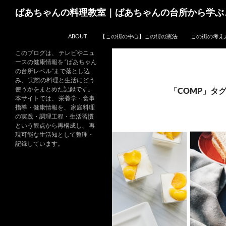
コ
検
ばあちゃんの料理教室｜ばあちゃんの台所から学ぶ
ン
索
テ
ABOUT
【この街の中心】この街の憲法
この街の考え
ン
ツ
このブログは、 テレビやニュ
ースの健康情報を “ばあちゃん
へ
の台所レベル”まで落とし込
ス
み、 実際の料理と生活にどう
キ
使うかをまとめた記録です。
「COMP」タ
本サイトでは、 栄養学・食事
ッ
指導・健康情報を、 家庭料理
プ
の実践・調理工程・生活習慣
という観点から再構成し、 再
現可能な生活知として整理・
記録しています。