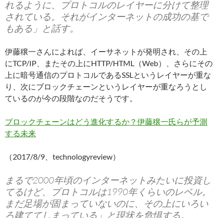
れるように、プロトコルのレイヤーに分けて整理
されている。それがインターネットの成功の基で
もある」と話す。
伊藤穣一さんによれば、イーサネットが発明され、その上
にTCP/IP、またその上にHTTP/HTML（Web）、さらにその
上に暗号通信のプロトコルであるSSLというレイヤーが重な
り、次にブロックチェーンというレイヤーが重なろうとし
ているのが今の段階なのだそうです。
ブロックチェーンはどう進化するか？伊藤穣一氏らが予測
する未来
（2017/8/9、technologyreview）
まるで2000年頃のインターネットみたいに投資し
てるけど、プロトコルは1990年くらいのレベル。
まだ足場が固まっていないのに、その上にいろい
ろ建ててしまっている」と現状を危惧する。