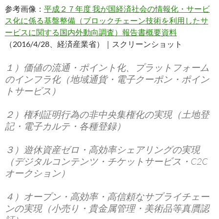
参考画像：
平成２７年度 我が国経済社会の情報化・サービ
ス化に係る基盤整備（ブロックチェーン技術を利用したサ
ービスに関する国内外動向調査）報告書概要資料
（2016/4/28、経済産業省）｜スクリーンショット
１）価値の流通・ポイント化、プラットフォーム
のインフラ化（地域通貨・電子クーポン・ポイン
トサービス）
２）権利証明行為の非中央集権化の実現（土地登
記・電子カルテ・各種登録）
３）遊休資産ゼロ・高効率シェアリングの実現
（デジタルコンテンツ・チケットサービス・C2C
オークション）
４）オープン・高効率・高信頼なサプライチェー
ンの実現（小売り・貴金属管理・美術品等真贋認