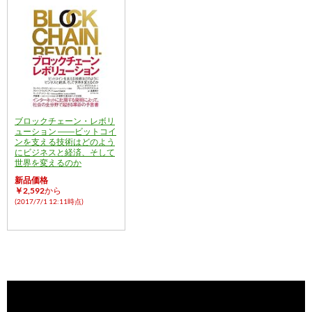
ブロックチェーン・レボリ
ューション ――ビットコイ
ンを支える技術はどのよう
にビジネスと経済、そして
世界を変えるのか
新品価格
￥2,592
から
(2017/7/1 12:11時点)