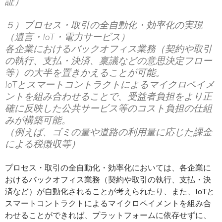
証）
５）プロセス・取引の全自動化・効率化の実現
（遺言・IoT・電力サービス）
各企業におけるバックオフィス業務（契約や取引
の執行、支払・決済、稟議などの意思決定フロー
等）の⼤半を置きかえることが可能。
IoTとスマートコントラクトによるマイクロペイメ
ントを組み合わせることで、受益者負担をより正
確に反映した公共サービス等のコスト負担の仕組
みが構築可能。
（例えば、ゴミの量や道路の利用量に応じた課⾦
による税徴収等）
プロセス・取引の全自動化・効率化においては、各企業に
おけるバックオフィス業務（契約や取引の執行、支払・決
済など）が自動化されることが考えられたり、また、IoTと
スマートコントラクトによるマイクロペイメントを組み合
わせることができれば、プラットフォームに依存せずに、