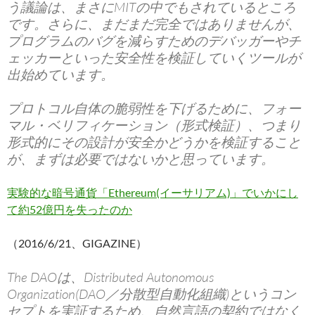
う議論は、まさにMITの中でもされているところ
です。さらに、まだまだ完全ではありませんが、
プログラムのバグを減らすためのデバッガーやチ
ェッカーといった安全性を検証していくツールが
出始めています。
プロトコル自体の脆弱性を下げるために、フォー
マル・ベリフィケーション（形式検証）、つまり
形式的にその設計が安全かどうかを検証すること
が、まずは必要ではないかと思っています。
実験的な暗号通貨「Ethereum(イーサリアム)」でいかにし
て約52億円を失ったのか
（2016/6/21、GIGAZINE）
The DAOは、Distributed Autonomous
Organization(DAO／分散型自動化組織)というコン
セプトを実証するため、自然言語の契約ではなく