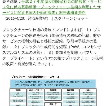
参考画像：
平成２７年度 我が国経済社会の情報化・サービ
ス化に係る基盤整備（ブロックチェーン技術を利⽤したサ
ービスに関する国内外動向調査）報告書概要資料
（2016/4/28、経済産業省）｜スクリーンショット
ブロックチェーン技術の発展トレンドによれば、１）ブロ
ックチェーンの用途を拡張（価値情報の移転の記録、財や
サービスの権利の所在と移転の記録、取引や手続きの登
録）、２）ブロックの生成時間を短縮（PoW、コンセンサ
スアルゴリズムの改善）、３）参加者を制限（パブリッ
ク、プライベート）という3つの軸でブロックチェーン技術
の改変・発展が進んでいます。