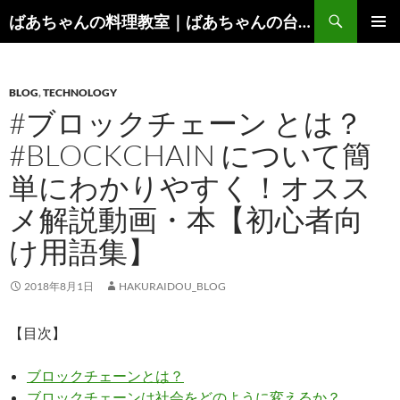
コ
検
ばあちゃんの料理教室｜ばあちゃんの台所から学ぶ、食と健康の知恵
ン
索
メインメ
テ
ニュー
ン
BLOG
,
TECHNOLOGY
ツ
#ブロックチェーン とは？
へ
ス
#BLOCKCHAIN について簡
キ
単にわかりやすく！オスス
ッ
プ
メ解説動画・本【初心者向
け用語集】
2018年8月1日
HAKURAIDOU_BLOG
【目次】
ブロックチェーンとは？
ブロックチェーンは社会をどのように変えるか？