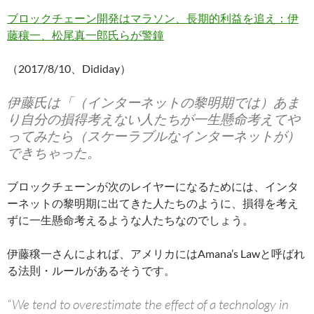
ブロックチェーン開発はマラソン、長期的利益を追え：伊
藤穰一、松尾真一郎氏らが警鐘
（2017/8/10、Dididay）
伊藤氏は「（インターネットの黎明期では）あま
り自分の損得考えない人たちが一生懸命考えてや
ってみたら（スケーラブルなインターネットが）
できちゃった。
ブロックチェーンが次のレイヤーになるためには、インタ
ーネットの黎明期に出てきた人たちのように、損得を考え
ずに一生懸命考えるような人たちなのでしょう。
伊藤穣一さんによれば、アメリカにはAmana’s Lawと呼ばれ
る法則・ルールがあるそうです。
“We tend to overestimate the effect of a technology in