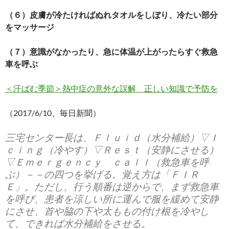
（６）皮膚が冷たければぬれタオルをしぼり、冷たい部分
をマッサージ
（７）意識がなかったり、急に体温が上がったらすぐ救急
車を呼ぶ
＜汗ばむ季節＞熱中症の意外な誤解 正しい知識で予防を
（2017/6/10、毎日新聞）
三宅センター長は、Ｆｌｕｉｄ（水分補給）▽Ｉ
ｃｉｎｇ（冷やす）▽Ｒｅｓｔ（安静にさせる）
▽Ｅｍｅｒｇｅｎｃｙ ｃａｌｌ（救急車を呼
ぶ）－－の四つを挙げる。覚え方は「ＦＩＲ
Ｅ」。ただし、行う順番は逆からで、まず救急車
を呼び、患者を涼しい所に運んで服を緩めて安静
にさせ、首や脇の下や太ももの付け根を冷やし
て、できれば水分補給をさせる。