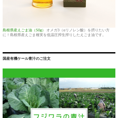
島根県産えごま油（50g）
オメガ3（αリノレン酸）を摂りたい方
に！島根県産えごま種実を低温圧搾生搾りしたえごま油です。
国産有機ケール青汁のご注文