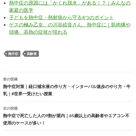
熱中症の原因には「かくれ脱水」がある！？｜みんなの
家庭の医学
子どもを熱中症・熱射病から守る4つのポイント
ゲスの極み乙女。の川谷絵音さん、熱中症に｜筋肉痛や
頭痛、高熱の症状が現れる
熱中症
高齢者
投
前の投稿
稿
熱中症対策｜経口補水液の作り方・インターバル速歩のやり方・牛
乳｜#世界一受けたい授業
ナ
ビ
次の投稿
熱中症で死亡した人の9割が屋内｜65歳以上の高齢者やエアコン不
ゲ
使用のケースが多い！
ー