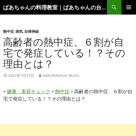
コ
検
ばあちゃんの料理教室｜ばあちゃんの台所から学ぶ、食と健康の知恵
ン
索
メインメ
テ
ニュー
ン
熱中症
,
病気
,
自律神経
ツ
高齢者の熱中症、６割が自
へ
ス
宅で発症している！？その
キ
理由とは？
ッ
プ
2021年7月27日
HAKURAIDOU_BLOG
>
健康・美容チェック
>
熱中症
> 高齢者の熱中症、６割が自
宅で発症している！？その理由とは？