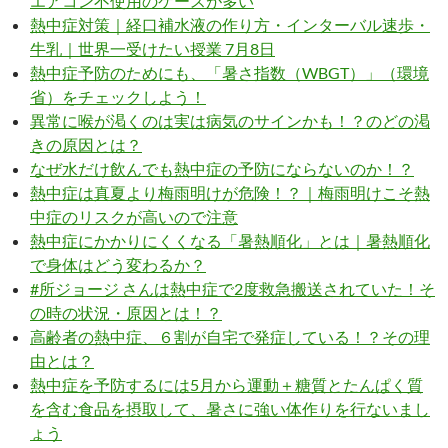
エアコン不使用のケースが多い
熱中症対策｜経口補水液の作り方・インターバル速歩・
牛乳｜世界一受けたい授業 7月8日
熱中症予防のためにも、「暑さ指数（WBGT）」（環境
省）をチェックしよう！
異常に喉が渇くのは実は病気のサインかも！？のどの渇
きの原因とは？
なぜ水だけ飲んでも熱中症の予防にならないのか！？
熱中症は真夏より梅雨明けが危険！？｜梅雨明けこそ熱
中症のリスクが高いので注意
熱中症にかかりにくくなる「暑熱順化」とは｜暑熱順化
で身体はどう変わるか？
#所ジョージ さんは熱中症で2度救急搬送されていた！そ
の時の状況・原因とは！？
高齢者の熱中症、６割が自宅で発症している！？その理
由とは？
熱中症を予防するには5月から運動＋糖質とたんぱく質
を含む食品を摂取して、暑さに強い体作りを行ないまし
ょう