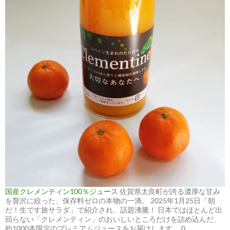
国産クレメンティン100％ジュース
佐賀県太良町が誇る濃厚な甘み
を贅沢に絞った、保存料ゼロの本物の一滴。 2025年1月25日「朝
だ！生です旅サラダ」で紹介され、話題沸騰！ 日本ではほとんど出
回らない「クレメンティン」のおいしいところだけを詰め込んだ、
約1000本限定のプレミアムジュースをお届けします。 0