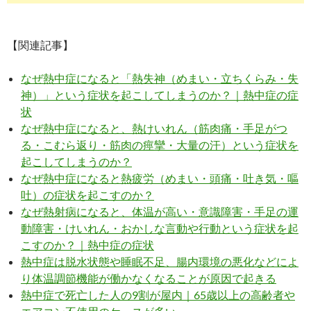
【関連記事】
なぜ熱中症になると「熱失神（めまい・立ちくらみ・失
神）」という症状を起こしてしまうのか？｜熱中症の症
状
なぜ熱中症になると、熱けいれん（筋肉痛・手足がつ
る・こむら返り・筋肉の痙攣・大量の汗）という症状を
起こしてしまうのか？
なぜ熱中症になると熱疲労（めまい・頭痛・吐き気・嘔
吐）の症状を起こすのか？
なぜ熱射病になると、体温が高い・意識障害・手足の運
動障害・けいれん・おかしな言動や行動という症状を起
こすのか？｜熱中症の症状
熱中症は脱水状態や睡眠不足、腸内環境の悪化などによ
り体温調節機能が働かなくなることが原因で起きる
熱中症で死亡した人の9割が屋内｜65歳以上の高齢者や