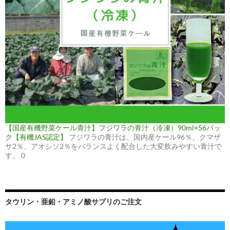
【国産有機野菜ケール青汁】フジワラの青汁（冷凍）90ml×56パッ
ク【有機JAS認定】
フジワラの青汁は、国内産ケール96％、クマザ
サ2％、アオシソ2％をバランスよく配合した大変飲みやすい青汁で
す。 0
タウリン・亜鉛・アミノ酸サプリのご注文