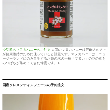
今話題のマヌカハニーのご注文
人気のマヌカハニーは芸能人の方々
が健康維持のために使っていると話題です。マヌカハニーは、ニュ
ージーランドにのみ自生するお茶の木の一種「マヌカ」の花の蜜を
みつばちが集めてできた蜂蜜です。 0
国産クレメンティンジュースの予約注文