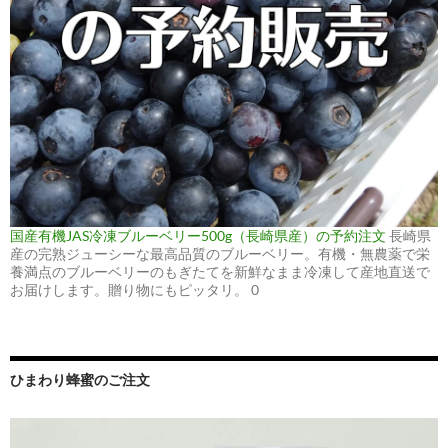
国産有機JAS冷凍ブルーベリー500g（長崎県産）の予約注文
長崎県
産の完熟ジューシーな最高品質のブルーベリー。有機・無農薬で栄
養満点のブルーベリーのもぎたてを新鮮なまま冷凍して産地直送で
お届けします。贈り物にもピッタリ。 0
ひまわり蜂蜜のご注文