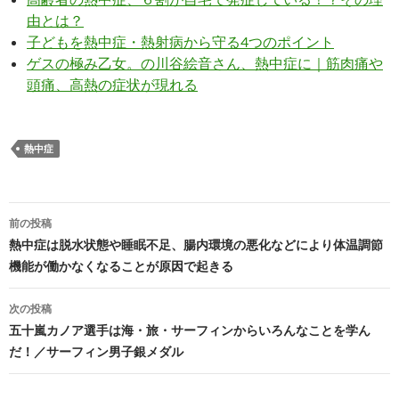
由とは？
子どもを熱中症・熱射病から守る4つのポイント
ゲスの極み乙女。の川谷絵音さん、熱中症に｜筋肉痛や
頭痛、高熱の症状が現れる
熱中症
投
前の投稿
稿
熱中症は脱水状態や睡眠不足、腸内環境の悪化などにより体温調節
機能が働かなくなることが原因で起きる
ナ
ビ
次の投稿
五十嵐カノア選手は海・旅・サーフィンからいろんなことを学ん
ゲ
だ！／サーフィン男子銀メダル
ー