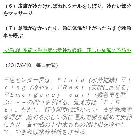
（６）皮膚が冷たければぬれタオルをしぼり、冷たい部分
をマッサージ
（７）意識がなかったり、急に体温が上がったらすぐ救急
車を呼ぶ
＜汗ばむ季節＞熱中症の意外な誤解 正しい知識で予防を
（2017/6/10、毎日新聞）
三宅センター長は、Ｆｌｕｉｄ（水分補給）▽Ｉ
ｃｉｎｇ（冷やす）▽Ｒｅｓｔ（安静にさせる）
▽Ｅｍｅｒｇｅｎｃｙ ｃａｌｌ（救急車を呼
ぶ）－－の四つを挙げる。覚え方は「ＦＩＲ
Ｅ」。ただし、行う順番は逆からで、まず救急車
を呼び、患者を涼しい所に運んで服を緩めて安静
にさせ、首や脇の下や太ももの付け根を冷やし
て、できれば水分補給をさせる。