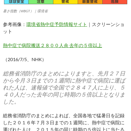
暑さ指数（WBGT）｜環境省
参考画像：
環境省熱中症予防情報サイト
｜スクリーンショ
ット
熱中症で病院搬送２８００人余 去年の５倍以上
（2016/7/5、NHK）
総務省消防庁のまとめによりますと、先月２７日
から今月３日までの１週間に熱中症で病院に運ば
れた人は、速報値で全国で２８４７人に上り、５
４０人だった去年の同じ時期の５倍以上となりま
した。
総務省消防庁のまとめによれば、全国各地で猛暑日を記録
した２０１６年７月３日までの１週間に、熱中症で病院に
運ばれた人は、２０１５年の同じ時期の５倍以上に当たる