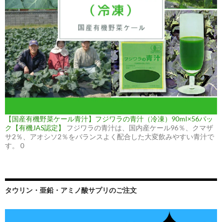
【国産有機野菜ケール青汁】フジワラの青汁（冷凍）90ml×56パッ
ク【有機JAS認定】
フジワラの青汁は、国内産ケール96％、クマザ
サ2％、アオシソ2％をバランスよく配合した大変飲みやすい青汁で
す。 0
タウリン・亜鉛・アミノ酸サプリのご注文