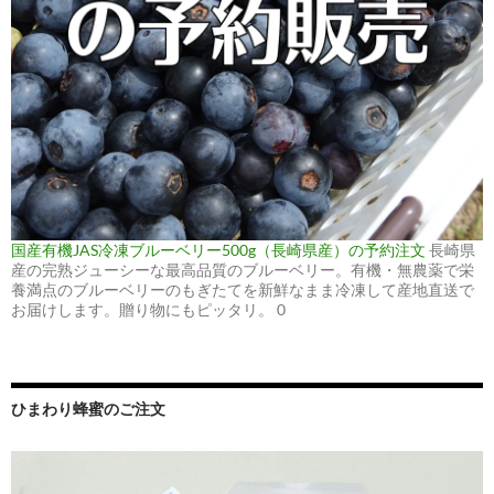
国産有機JAS冷凍ブルーベリー500g（長崎県産）の予約注文
長崎県
産の完熟ジューシーな最高品質のブルーベリー。有機・無農薬で栄
養満点のブルーベリーのもぎたてを新鮮なまま冷凍して産地直送で
お届けします。贈り物にもピッタリ。 0
ひまわり蜂蜜のご注文