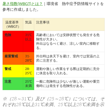
暑さ指数(WBGT)とは？
｜環境省 熱中症予防情報サイトを
参考に作成しました。
温度基準
気温
注意事項
（WBGT）
危険
31℃
高齢者においては安静状態でも発生する危
以上
険性が大きい。
外出はなるべく避け、涼しい室内に移動す
る。
厳重警戒
31-
外出時は炎天下を避け、室内では室温の上
28℃
昇に注意する。
警戒
28-
運動や激しい作業をする際は定期的に充分
25℃
に休息を取り入れる。
注意
25℃
一般に危険性は少ないが激しい運動や重労
未満
働時には発生する危険性がある。
※（28～31℃）及び（25～28℃）については、そ
れぞれ28℃以上31℃未満、25℃以上28℃未満を示