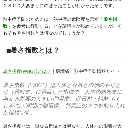
２８００人あまりにのぼったことがわかったそうです。
熱中症予防のためには、熱中症の危険度を示す
「暑さ指
数」
を参考に行動することを環境省が勧めていますが、そ
もそも暑さ指数とは何なのでしょうか？
■暑さ指数とは？
暑さ指数(WBGT)とは？
｜環境省 熱中症予防情報サイト
暑さ指数（WBGT）は人体と外気との熱のやりと
り（熱収支）に着目した指標で、人体の熱収支に
与える影響の大きい ①湿度、 ②日射・輻射(ふく
しゃ)など周辺の熱環境、 ③気温の３つを取り入れ
た指標です。
暑さ指数とは、単なる気温とは異なり、人体への影響が大