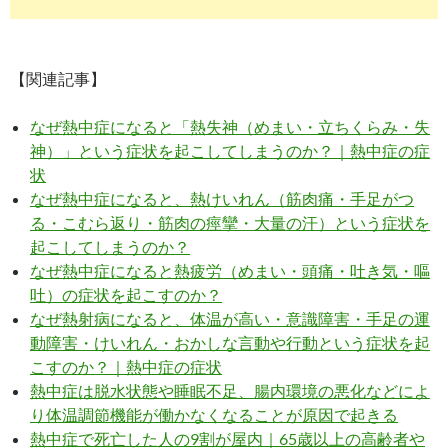
【関連記事】
なぜ熱中症になると「熱失神（めまい・立ちくらみ・失
神）」という症状を起こしてしまうのか？｜熱中症の症
状
なぜ熱中症になると、熱けいれん（筋肉痛・手足がつ
る・こむら返り・筋肉の痙攣・大量の汗）という症状を
起こしてしまうのか？
なぜ熱中症になると熱疲労（めまい・頭痛・吐き気・嘔
吐）の症状を起こすのか？
なぜ熱射病になると、体温が高い・意識障害・手足の運
動障害・けいれん・おかしな言動や行動という症状を起
こすのか？｜熱中症の症状
熱中症は脱水状態や睡眠不足、腸内環境の悪化などによ
り体温調節機能が働かなくなることが原因で起きる
熱中症で死亡した人の9割が屋内｜65歳以上の高齢者や