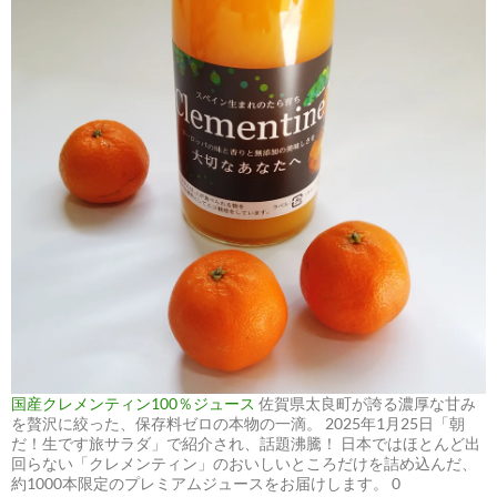
国産クレメンティン100％ジュース
佐賀県太良町が誇る濃厚な甘み
を贅沢に絞った、保存料ゼロの本物の一滴。 2025年1月25日「朝
だ！生です旅サラダ」で紹介され、話題沸騰！ 日本ではほとんど出
回らない「クレメンティン」のおいしいところだけを詰め込んだ、
約1000本限定のプレミアムジュースをお届けします。 0