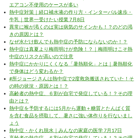
エアコン不使用のケースが多い
熱中症対策｜経口補水液の作り方・インターバル速歩・
牛乳｜世界一受けたい授業 7月8日
異常に喉が渇くのは実は病気のサインかも！？のどの渇
きの原因とは？
なぜ水だけ飲んでも熱中症の予防にならないのか！？
熱中症は真夏より梅雨明けが危険！？｜梅雨明けこそ熱
中症のリスクが高いので注意
熱中症にかかりにくくなる「暑熱順化」とは｜暑熱順化
で身体はどう変わるか？
#所ジョージ さんは熱中症で2度救急搬送されていた！そ
の時の状況・原因とは！？
高齢者の熱中症、６割が自宅で発症している！？その理
由とは？
熱中症を予防するには5月から運動＋糖質とたんぱく質
を含む食品を摂取して、暑さに強い体作りを行ないまし
ょう
熱中症・かくれ脱水｜みんなの家庭の医学 7月17日
高齢者の熱中症、６割が自宅で発症している！？その理