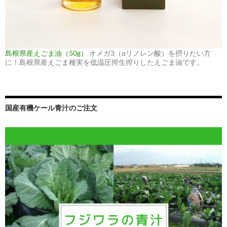
島根県産えごま油（50g）
オメガ3（αリノレン酸）を摂りたい方
に！島根県産えごま種実を低温圧搾生搾りしたえごま油です。
国産有機ケール青汁のご注文