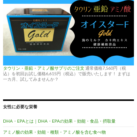
タウリン・亜鉛・アミノ酸サプリのご注文
通常価格7,560円（税
込）を初回お試し価格6,615円（税込）で販売いたします！ まずは
一カ月、試してみませんか？
女性に必要な栄養
DHA・EPAとは｜DHA・EPAの効果・効能・食品・摂取量
アミノ酸の効果・効能・種類・アミノ酸を含む食べ物