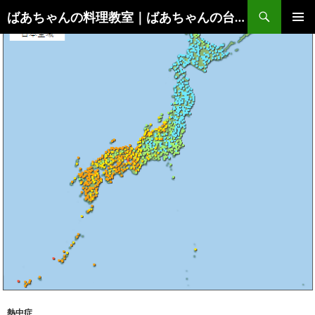
コ
検
ばあちゃんの料理教室｜ばあちゃんの台所から学ぶ、食と健康の知恵
ン
索
メインメ
テ
ニュー
ン
ツ
へ
ス
キ
ッ
プ
熱中症