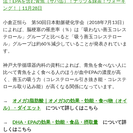
法！EPAを含む青魚（サバ缶）！ナッツ＆緑茶！ウォーキ
ング！｜11月28日
小倉正恒ら 第50回日本動脈硬化学会（2018年7月13日）
によれば、脳梗塞の罹患率（％）は「吸わない善玉コレス
テロール」グループと比べると「吸う善玉コレステロー
ル」グループは約60％減少していることが発表されていま
す。
神戸大学循環器内科の資料によれば、青魚を食べない人に
比べて青魚をよく食べる人のほうが血中EPAの濃度が高
く、善玉の吸う力（コレステロール引き抜き能・コレステ
ロール取り込み能）が高くなる関係になっています。
→
オメガ3脂肪酸｜オメガ3の効果・効能・食べ物（オイ
ル）・ダイエット
について詳しくはこちら
→
DHA・EPAの効果・効能・食品・摂取量
について詳
しくはこちら