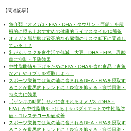
【関連記事】
魚介類（オメガ3・EPA・DHA・タウリン・亜鉛）を積
極的に摂る｜おすすめの健康的ライフスタイル10箇条
オメガ３脂肪酸は致死的な心臓病のリスク低下に関連し
ている！？
乳がんリスクを食生活で低減｜大豆、DHA・EPA、乳酸
菌に抑制・予防効果
中性脂肪値を下げるためにEPA・DHAを含む食品（青魚
など）やサプリを摂取しよう！
スポーツ栄養では魚の油に含まれるDHA・EPAを摂取す
ることが世界的トレンドに！炎症を抑える・疲労回復・
持久力に効果
【ゲンキの時間】サバに含まれるオメガ3（DHA・
EPA）が中性脂肪を下げる｜サバダイエットで中性脂肪
値・コレステロール値改善
スポーツ栄養では魚の油に含まれるDHA・EPAを摂取す
ることが世界的トレンドに！炎症を抑える・疲労回復・