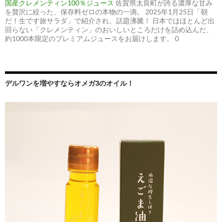
国産クレメンティン100％ジュース
佐賀県太良町が誇る濃厚な甘み
を贅沢に絞った、保存料ゼロの本物の一滴。 2025年1月25日「朝
だ！生です旅サラダ」で紹介され、話題沸騰！ 日本ではほとんど出
回らない「クレメンティン」のおいしいところだけを詰め込んだ、
約1000本限定のプレミアムジュースをお届けします。 0
デルワンを増やすならオメガ3のオイル！