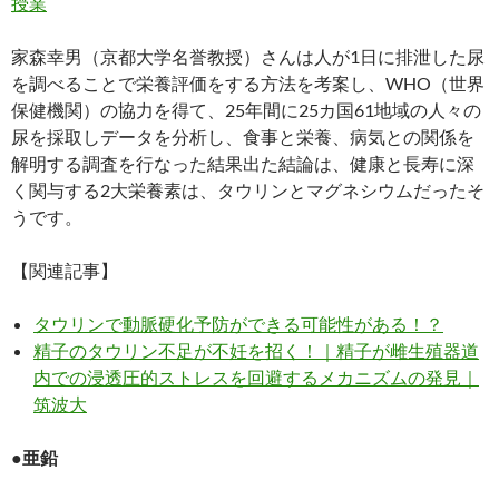
授業
家森幸男（京都大学名誉教授）さんは人が1日に排泄した尿
を調べることで栄養評価をする方法を考案し、WHO（世界
保健機関）の協力を得て、25年間に25カ国61地域の人々の
尿を採取しデータを分析し、食事と栄養、病気との関係を
解明する調査を行なった結果出た結論は、健康と長寿に深
く関与する2大栄養素は、タウリンとマグネシウムだったそ
うです。
【関連記事】
タウリンで動脈硬化予防ができる可能性がある！？
精子のタウリン不足が不妊を招く！｜精子が雌生殖器道
内での浸透圧的ストレスを回避するメカニズムの発見｜
筑波大
●亜鉛