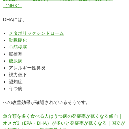
（NHK）
DHAには、
メタボリックシンドローム
動脈硬化
心筋梗塞
脳梗塞
糖尿病
アレルギー性鼻炎
視力低下
認知症
うつ病
への改善効果が確認されているそうです。
魚介類を多く食べる人はうつ病の発症率が低くなる傾向｜
オメガ3（EPA・DHA）が多いと発症率が低くなる｜国立が