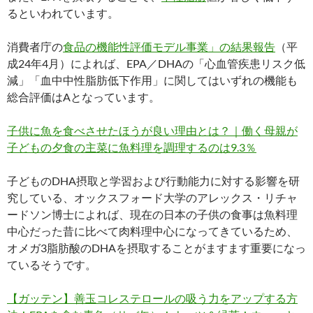
るといわれています。
消費者庁の
食品の機能性評価モデル事業」の結果報告
（平
成24年4月）によれば、EPA／DHAの「心血管疾患リスク低
減」「血中中性脂肪低下作用」に関してはいずれの機能も
総合評価はAとなっています。
子供に魚を食べさせたほうが良い理由とは？｜働く母親が
子どもの夕食の主菜に魚料理を調理するのは9.3％
子どものDHA摂取と学習および行動能力に対する影響を研
究している、オックスフォード大学のアレックス・リチャ
ードソン博士によれば、現在の日本の子供の食事は魚料理
中心だった昔に比べて肉料理中心になってきているため、
オメガ3脂肪酸のDHAを摂取することがますます重要になっ
ているそうです。
【ガッテン】善玉コレステロールの吸う力をアップする方