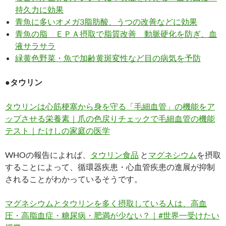
持久力に効果
青魚に多いオメガ3脂肪酸、うつの改善などに効果
青魚の脂 ＥＰＡ摂取で脂質改善 動脈硬化を防ぎ、血
液サラサラ
緑黄色野菜・魚で加齢黄斑変性など目の病気を予防
●タウリン
タウリンは心筋梗塞から身を守る「毛細血管」の機能をア
ップさせる栄養素｜爪の色戻りチェックで毛細血管の機能
テスト｜たけしの家庭の医学
WHOの報告によれば、
タウリン食品
と
マグネシウム
を摂取
することによって、循環器疾患・心血管疾患の進展が抑制
されることがわかっているそうです。
マグネシウムとタウリンを多く摂取している人は、高血
圧・高脂血症・糖尿病・肥満が少ない？｜#世界一受けたい