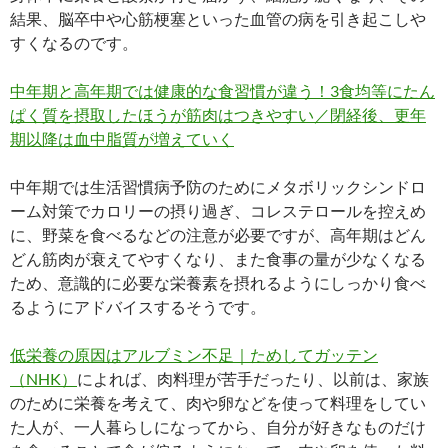
結果、脳卒中や心筋梗塞といった血管の病を引き起こしや
すくなるのです。
中年期と高年期では健康的な食習慣が違う！3食均等にたん
ぱく質を摂取したほうが筋肉はつきやすい／閉経後、更年
期以降は血中脂質が増えていく
中年期では生活習慣病予防のためにメタボリックシンドロ
ーム対策でカロリーの摂り過ぎ、コレステロールを控えめ
に、野菜を食べるなどの注意が必要ですが、高年期はどん
どん筋肉が衰えてやすくなり、また食事の量が少なくなる
ため、意識的に必要な栄養素を摂れるようにしっかり食べ
るようにアドバイスするそうです。
低栄養の原因はアルブミン不足｜ためしてガッテン
（NHK）
によれば、肉料理が苦手だったり、以前は、家族
のために栄養を考えて、肉や卵などを使って料理をしてい
た人が、一人暮らしになってから、自分が好きなものだけ