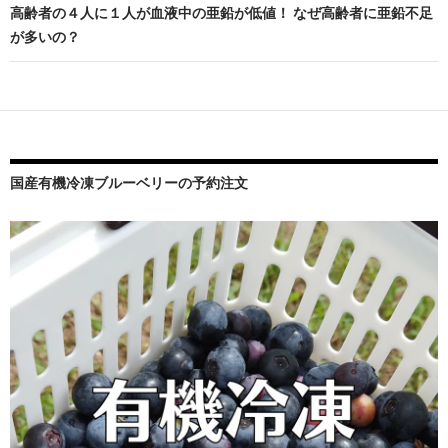
高齢者の４人に１人が血液中の亜鉛が低値！ なぜ高齢者に亜鉛不足
ゲ
が多いの？
ー
シ
ョ
ン
国産有機冷凍ブルーベリーの予約注文