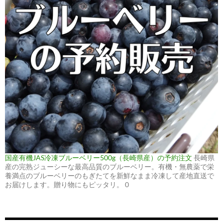
国産有機JAS冷凍ブルーベリー500g（長崎県産）の予約注文
長崎県
産の完熟ジューシーな最高品質のブルーベリー。有機・無農薬で栄
養満点のブルーベリーのもぎたてを新鮮なまま冷凍して産地直送で
お届けします。贈り物にもピッタリ。 0