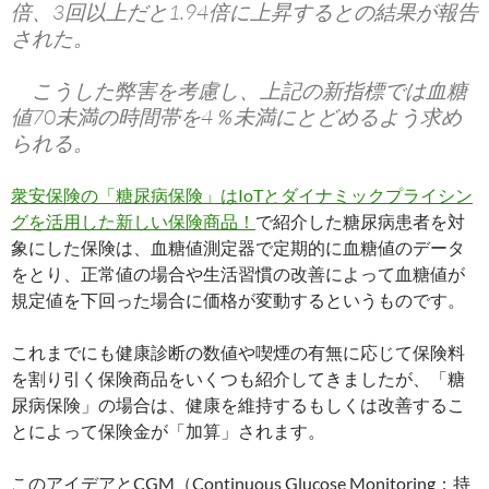
倍、3回以上だと1.94倍に上昇するとの結果が報告
された。
こうした弊害を考慮し、上記の新指標では血糖
値70未満の時間帯を4％未満にとどめるよう求め
られる。
衆安保険の「糖尿病保険」はIoTとダイナミックプライシン
グを活用した新しい保険商品！
で紹介した糖尿病患者を対
象にした保険は、血糖値測定器で定期的に血糖値のデータ
をとり、正常値の場合や生活習慣の改善によって血糖値が
規定値を下回った場合に価格が変動するというものです。
これまでにも健康診断の数値や喫煙の有無に応じて保険料
を割り引く保険商品をいくつも紹介してきましたが、「糖
尿病保険」の場合は、健康を維持するもしくは改善するこ
とによって保険金が「加算」されます。
このアイデアとCGM（Continuous Glucose Monitoring；持