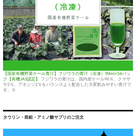
【国産有機野菜ケール青汁】フジワラの青汁（冷凍）90ml×56パッ
ク【有機JAS認定】
フジワラの青汁は、国内産ケール96％、クマザ
サ2％、アオシソ2％をバランスよく配合した大変飲みやすい青汁で
す。 0
タウリン・亜鉛・アミノ酸サプリのご注文