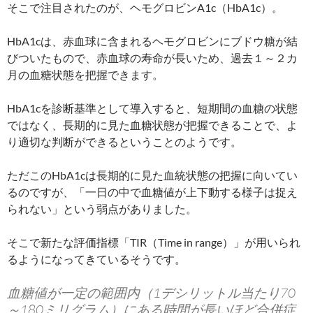
そこで注目されたのが、ヘモグロビンA1c（HbA1c）。
HbA1cは、赤血球に含まれるヘモグロビンにブドウ糖が結
びついたもので、赤血球の寿命が長いため、過去１～２カ
月の血糖状態を把握できます。
HbA1cを診断基準として導入すると、短期間の血糖の状態
ではなく、長期的に見た血糖状態が把握できることで、よ
り適切な判断ができるということのようです。
ただこのHbA1cは長期的に見た血統状態の把握に向いてい
るのですが、「一日の中で血糖値が上下動する様子は捉え
られない」という弱点がありました。
そこで新たな評価指標「TIR（Time in range）」が用いられ
るようになってきているそうです。
血糖値が一定の範囲内（1デシリットル当たり70
～180ミリグラム）にある時間が長いほど合併症