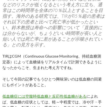
などのリスクが低くなるという考え方に立ち、通
常はこの時間帯を全体の70％以上とすることを目
指す。海外のある研究では、TIRが85％超の患者は
それ以下の患者と比べて死亡率が低かったとい
い、鈴木教授は寿命への影響について「直接的に
は分からないが、ちょうどいい時間帯が長い人と
短い人では死亡率に差があることが示唆されてい
る」との見方を示す。
TIRはCGM（Continuous Glucose Monitoring、持続血糖測
定器）によって血糖値をリアルタイムで計測できるように
なったからこそ、生まれた考え方ですね。
そして今回の記事でもうひとつ興味深いのは低血糖の回避
にもポイントがあること。
低血糖症には空腹時低血糖と反応性低血糖がある
によれ
ば、低血糖の症状としては、軽～中程度では、冷や汗・手