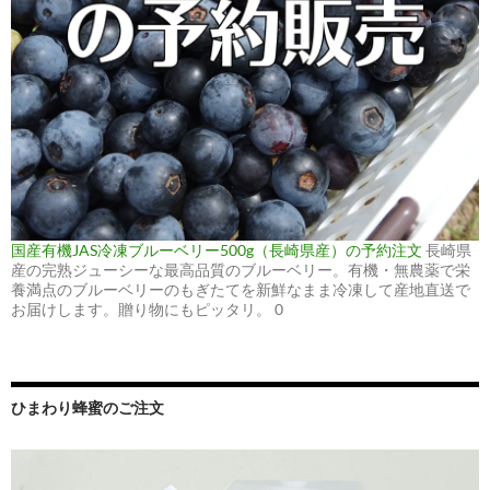
国産有機JAS冷凍ブルーベリー500g（長崎県産）の予約注文
長崎県
産の完熟ジューシーな最高品質のブルーベリー。有機・無農薬で栄
養満点のブルーベリーのもぎたてを新鮮なまま冷凍して産地直送で
お届けします。贈り物にもピッタリ。 0
ひまわり蜂蜜のご注文