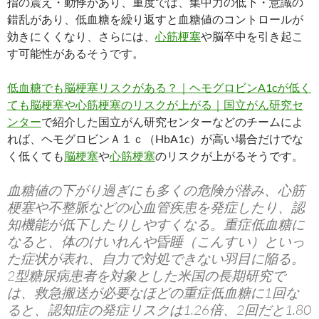
指の震え・動悸があり、重度では、集中力の低下・意識の
錯乱があり、低血糖を繰り返すと血糖値のコントロールが
効きにくくなり、さらには、
心筋梗塞
や脳卒中を引き起こ
す可能性があるそうです。
低血糖でも脳梗塞リスクがある？｜ヘモグロビンA1cが低く
ても脳梗塞や心筋梗塞のリスクが上がる｜国立がん研究セ
ンター
で紹介した国立がん研究センターなどのチームによ
れば、ヘモグロビンＡ１ｃ（HbA1c）が高い場合だけでな
く低くても
脳梗塞
や
心筋梗塞
のリスクが上がるそうです。
血糖値の下がり過ぎにも多くの危険が潜み、心筋
梗塞や不整脈などの心血管疾患を発症したり、認
知機能が低下したりしやすくなる。重症低血糖に
なると、体のけいれんや昏睡（こんすい）といっ
た症状が表れ、自力で対処できない羽目に陥る。
2型糖尿病患者を対象とした米国の長期研究で
は、救急搬送が必要なほどの重症低血糖に1回な
ると、認知症の発症リスクは1.26倍、2回だと1.80