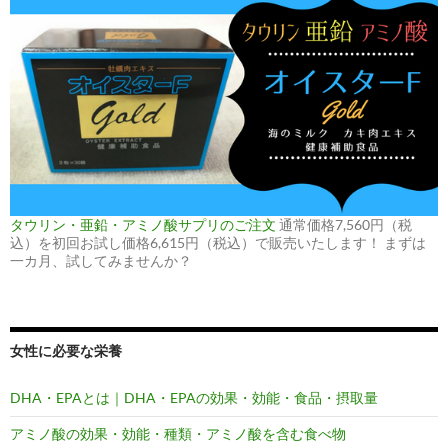
タウリン・亜鉛・アミノ酸サプリのご注文
通常価格7,560円（税
込）を初回お試し価格6,615円（税込）で販売いたします！ まずは
一カ月、試してみませんか？
女性に必要な栄養
DHA・EPAとは｜DHA・EPAの効果・効能・食品・摂取量
アミノ酸の効果・効能・種類・アミノ酸を含む食べ物