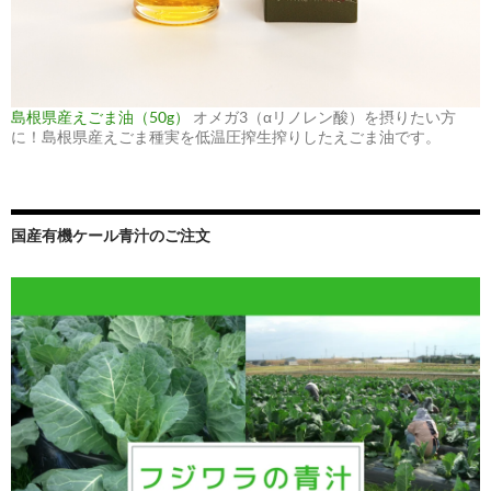
島根県産えごま油（50g）
オメガ3（αリノレン酸）を摂りたい方
に！島根県産えごま種実を低温圧搾生搾りしたえごま油です。
国産有機ケール青汁のご注文