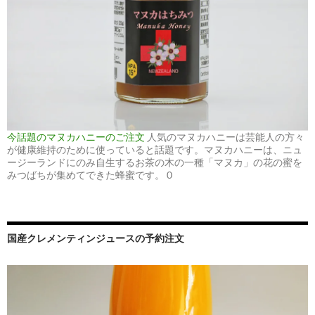
今話題のマヌカハニーのご注文
人気のマヌカハニーは芸能人の方々
が健康維持のために使っていると話題です。マヌカハニーは、ニュ
ージーランドにのみ自生するお茶の木の一種「マヌカ」の花の蜜を
みつばちが集めてできた蜂蜜です。 0
国産クレメンティンジュースの予約注文