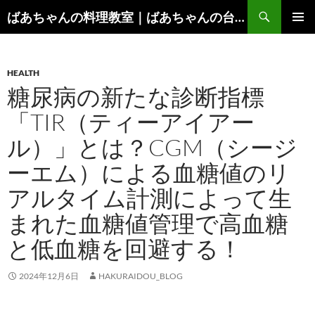
コ
検
ばあちゃんの料理教室｜ばあちゃんの台所から学ぶ、食と健康の知恵
ン
索
メインメ
テ
ニュー
ン
HEALTH
ツ
糖尿病の新たな診断指標
へ
ス
「TIR（ティーアイアー
キ
ル）」とは？CGM（シージ
ッ
プ
ーエム）による血糖値のリ
アルタイム計測によって生
まれた血糖値管理で高血糖
と低血糖を回避する！
2024年12月6日
HAKURAIDOU_BLOG