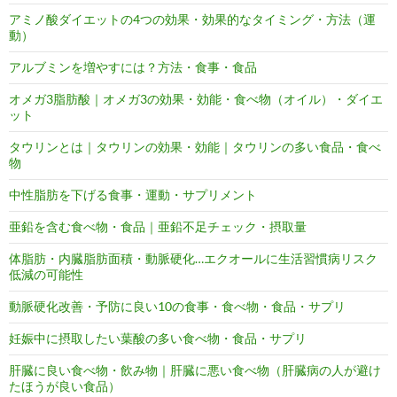
アミノ酸ダイエットの4つの効果・効果的なタイミング・方法（運
動）
アルブミンを増やすには？方法・食事・食品
オメガ3脂肪酸｜オメガ3の効果・効能・食べ物（オイル）・ダイエ
ット
タウリンとは｜タウリンの効果・効能｜タウリンの多い食品・食べ
物
中性脂肪を下げる食事・運動・サプリメント
亜鉛を含む食べ物・食品｜亜鉛不足チェック・摂取量
体脂肪・内臓脂肪面積・動脈硬化…エクオールに生活習慣病リスク
低減の可能性
動脈硬化改善・予防に良い10の食事・食べ物・食品・サプリ
妊娠中に摂取したい葉酸の多い食べ物・食品・サプリ
肝臓に良い食べ物・飲み物｜肝臓に悪い食べ物（肝臓病の人が避け
たほうが良い食品）