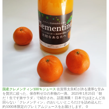
国産クレメンティン100％ジュース
佐賀県太良町が誇る濃厚な甘み
を贅沢に絞った、保存料ゼロの本物の一滴。 2025年1月25日「朝
だ！生です旅サラダ」で紹介され、話題沸騰！ 日本ではほとんど出
回らない「クレメンティン」のおいしいところだけを詰め込んだ、
約1000本限定のプレミアムジュースをお届けします。 0