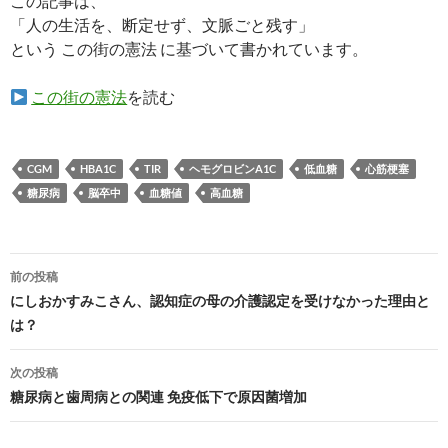
この記事は、
「人の生活を、断定せず、文脈ごと残す」
という この街の憲法 に基づいて書かれています。
この街の憲法
を読む
CGM
HBA1C
TIR
ヘモグロビンA1C
低血糖
心筋梗塞
糖尿病
脳卒中
血糖値
高血糖
投
前の投稿
稿
にしおかすみこさん、認知症の母の介護認定を受けなかった理由と
は？
ナ
ビ
次の投稿
糖尿病と歯周病との関連 免疫低下で原因菌増加
ゲ
ー