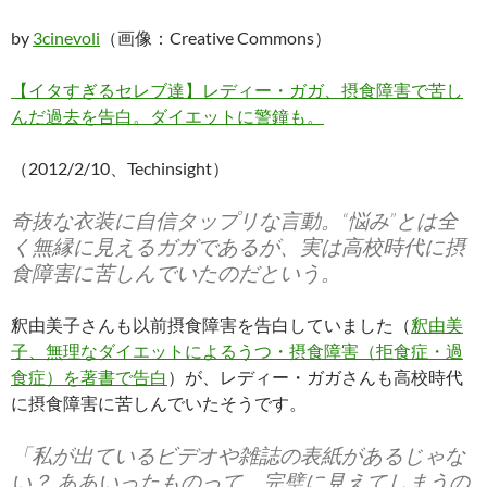
by
3cinevoli
（画像：Creative Commons）
【イタすぎるセレブ達】レディー・ガガ、摂食障害で苦し
んだ過去を告白。ダイエットに警鐘も。
（2012/2/10、Techinsight）
奇抜な衣装に自信タップリな言動。“悩み”とは全
く無縁に見えるガガであるが、実は高校時代に摂
食障害に苦しんでいたのだという。
釈由美子さんも以前摂食障害を告白していました（
釈由美
子、無理なダイエットによるうつ・摂食障害（拒食症・過
食症）を著書で告白
）が、レディー・ガガさんも高校時代
に摂食障害に苦しんでいたそうです。
「私が出ているビデオや雑誌の表紙があるじゃな
い？ ああいったものって、完璧に見えてしまうの