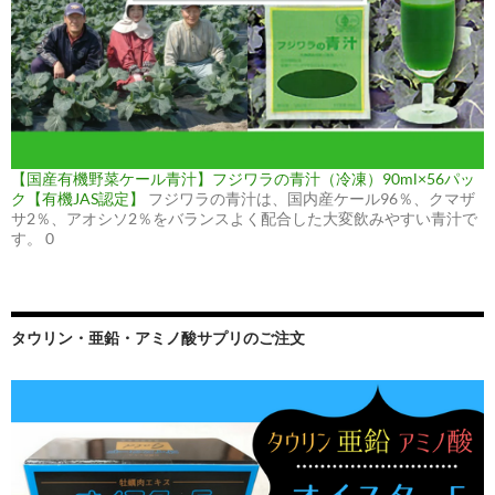
【国産有機野菜ケール青汁】フジワラの青汁（冷凍）90ml×56パッ
ク【有機JAS認定】
フジワラの青汁は、国内産ケール96％、クマザ
サ2％、アオシソ2％をバランスよく配合した大変飲みやすい青汁で
す。 0
タウリン・亜鉛・アミノ酸サプリのご注文