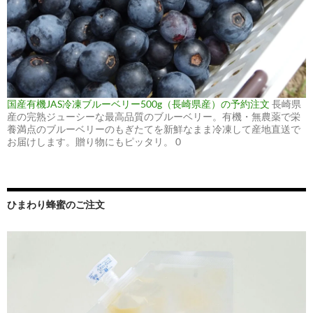
国産有機JAS冷凍ブルーベリー500g（長崎県産）の予約注文
長崎県
産の完熟ジューシーな最高品質のブルーベリー。有機・無農薬で栄
養満点のブルーベリーのもぎたてを新鮮なまま冷凍して産地直送で
お届けします。贈り物にもピッタリ。 0
ひまわり蜂蜜のご注文