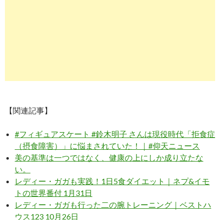
【関連記事】
#フィギュアスケート #鈴木明子 さんは現役時代「拒食症
（摂食障害）」に悩まされていた！｜#仰天ニュース
美の基準は一つではなく、健康の上にしか成り立たな
い。
レディー・ガガも実践！1日5食ダイエット｜ネプ&イモ
トの世界番付 1月31日
レディー・ガガも行った二の腕トレーニング｜ベストハ
ウス123 10月26日