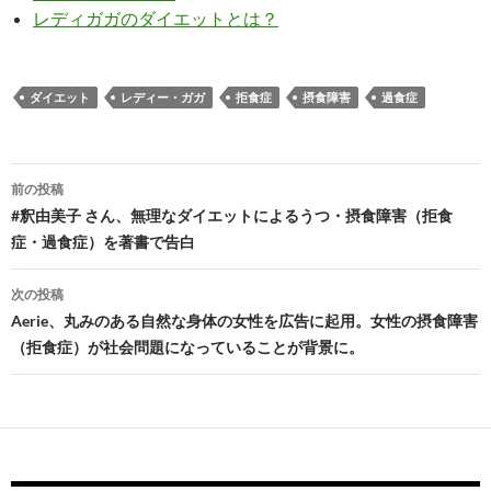
レディガガのダイエットとは？
ダイエット
レディー・ガガ
拒食症
摂食障害
過食症
投
前の投稿
稿
#釈由美子 さん、無理なダイエットによるうつ・摂食障害（拒食
症・過食症）を著書で告白
ナ
ビ
次の投稿
Aerie、丸みのある自然な身体の女性を広告に起用。女性の摂食障害
ゲ
（拒食症）が社会問題になっていることが背景に。
ー
シ
ョ
ン