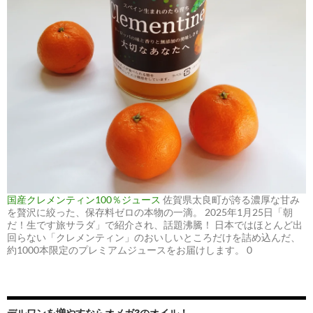
国産クレメンティン100％ジュース
佐賀県太良町が誇る濃厚な甘み
を贅沢に絞った、保存料ゼロの本物の一滴。 2025年1月25日「朝
だ！生です旅サラダ」で紹介され、話題沸騰！ 日本ではほとんど出
回らない「クレメンティン」のおいしいところだけを詰め込んだ、
約1000本限定のプレミアムジュースをお届けします。 0
デルワンを増やすならオメガ3のオイル！