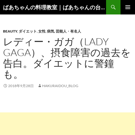
コ
検
ばあちゃんの料理教室｜ばあちゃんの台所から学ぶ、食と健康の知恵
ン
索
メインメ
テ
ニュー
ン
BEAUTY
,
ダイエット
,
女性
,
病気
,
芸能人・有名人
ツ
レディー・ガガ（LADY
へ
ス
GAGA）、摂食障害の過去を
キ
告白。ダイエットに警鐘
ッ
プ
も。
2018年9月28日
HAKURAIDOU_BLOG