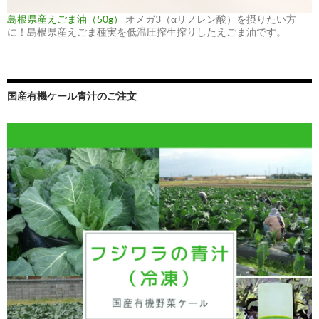
島根県産えごま油（50g）
オメガ3（αリノレン酸）を摂りたい方
に！島根県産えごま種実を低温圧搾生搾りしたえごま油です。
国産有機ケール青汁のご注文