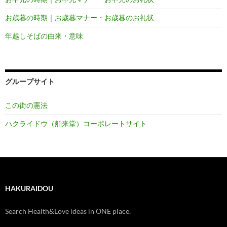
お歳暮の時期｜お歳暮マナー・お歳暮のお礼状
年越しそばの由来・意味
グループサイト
この街の憲法
ハクライドウ（舶来堂）コーポレートサイト
HAKURAIDOU
Search Health&Love ideas in ONE place.