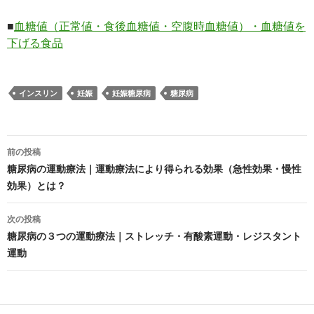
■
血糖値（正常値・食後血糖値・空腹時血糖値）・血糖値を
下げる食品
インスリン
妊娠
妊娠糖尿病
糖尿病
投
前の投稿
稿
糖尿病の運動療法｜運動療法により得られる効果（急性効果・慢性
効果）とは？
ナ
ビ
次の投稿
糖尿病の３つの運動療法｜ストレッチ・有酸素運動・レジスタント
ゲ
運動
ー
シ