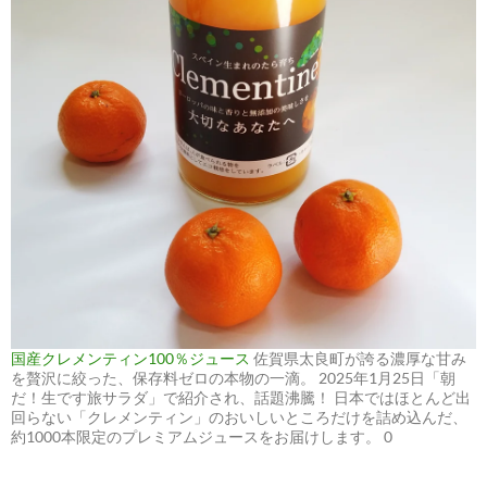
国産クレメンティン100％ジュース
佐賀県太良町が誇る濃厚な甘み
を贅沢に絞った、保存料ゼロの本物の一滴。 2025年1月25日「朝
だ！生です旅サラダ」で紹介され、話題沸騰！ 日本ではほとんど出
回らない「クレメンティン」のおいしいところだけを詰め込んだ、
約1000本限定のプレミアムジュースをお届けします。 0