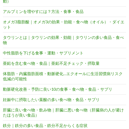
動）
アルブミンを増やすには？方法・食事・食品
オメガ3脂肪酸｜オメガ3の効果・効能・食べ物（オイル）・ダイエ
ット
タウリンとは｜タウリンの効果・効能｜タウリンの多い食品・食べ
物
中性脂肪を下げる食事・運動・サプリメント
亜鉛を含む食べ物・食品｜亜鉛不足チェック・摂取量
体脂肪・内臓脂肪面積・動脈硬化…エクオールに生活習慣病リスク
低減の可能性
動脈硬化改善・予防に良い10の食事・食べ物・食品・サプリ
妊娠中に摂取したい葉酸の多い食べ物・食品・サプリ
肝臓に良い食べ物・飲み物｜肝臓に悪い食べ物（肝臓病の人が避け
たほうが良い食品）
鉄分｜鉄分の多い食品・鉄分不足からくる症状