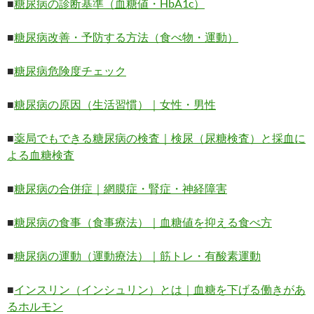
■
糖尿病の診断基準（血糖値・HbA1c）
■
糖尿病改善・予防する方法（食べ物・運動）
■
糖尿病危険度チェック
■
糖尿病の原因（生活習慣）｜女性・男性
■
薬局でもできる糖尿病の検査｜検尿（尿糖検査）と採血に
よる血糖検査
■
糖尿病の合併症｜網膜症・腎症・神経障害
■
糖尿病の食事（食事療法）｜血糖値を抑える食べ方
■
糖尿病の運動（運動療法）｜筋トレ・有酸素運動
■
インスリン（インシュリン）とは｜血糖を下げる働きがあ
るホルモン