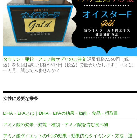
タウリン・亜鉛・アミノ酸サプリのご注文
通常価格7,560円（税
込）を初回お試し価格6,615円（税込）で販売いたします！ まずは
一カ月、試してみませんか？
女性に必要な栄養
DHA・EPAとは｜DHA・EPAの効果・効能・食品・摂取量
アミノ酸の効果・効能・種類・アミノ酸を含む食べ物
アミノ酸ダイエットの4つの効果・効果的なタイミング・方法（運