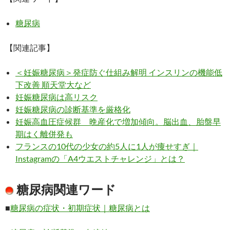
糖尿病
【関連記事】
＜妊娠糖尿病＞発症防ぐ仕組み解明 インスリンの機能低
下改善 順天堂大など
妊娠糖尿病は高リスク
妊娠糖尿病の診断基準を厳格化
妊娠高血圧症候群 晩産化で増加傾向。脳出血、胎盤早
期はく離併発も
フランスの10代の少女の約5人に1人が痩せすぎ｜
Instagramの「A4ウエストチャレンジ」とは？
糖尿病
関連ワード
■
糖尿病の症状・初期症状｜糖尿病とは