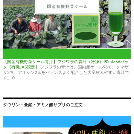
【国産有機野菜ケール青汁】フジワラの青汁（冷凍）90ml×56パッ
ク【有機JAS認定】
フジワラの青汁は、国内産ケール96％、クマザ
サ2％、アオシソ2％をバランスよく配合した大変飲みやすい青汁で
す。 0
タウリン・亜鉛・アミノ酸サプリのご注文