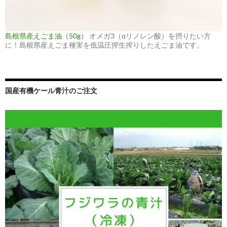
島根県産えごま油（50g）
オメガ3（αリノレン酸）を摂りたい方
に！島根県産えごま種実を低温圧搾生搾りしたえごま油です。
国産有機ケール青汁のご注文