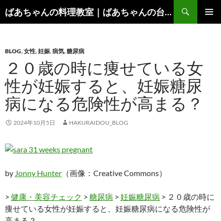
コ
検
ばあちゃんの料理教室｜ばあちゃんの台所から学ぶ、食と健康の知恵
ン
索
メインメ
テ
ニュー
ン
BLOG
,
女性
,
妊娠
,
病気
,
糖尿病
ツ
２０歳の時に痩せている女
へ
ス
性が妊娠すると、妊娠糖尿
キ
病になる危険性が高まる？
ッ
プ
2024年10月5日
HAKURAIDOU_BLOG
by
Jonny Hunter
（画像：Creative Commons）
>
健康・美容チェック
>
糖尿病
>
妊娠糖尿病
> ２０歳の時に
痩せている女性が妊娠すると、妊娠糖尿病になる危険性が
高まる？