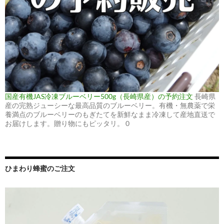
国産有機JAS冷凍ブルーベリー500g（長崎県産）の予約注文
長崎県
産の完熟ジューシーな最高品質のブルーベリー。有機・無農薬で栄
養満点のブルーベリーのもぎたてを新鮮なまま冷凍して産地直送で
お届けします。贈り物にもピッタリ。 0
ひまわり蜂蜜のご注文