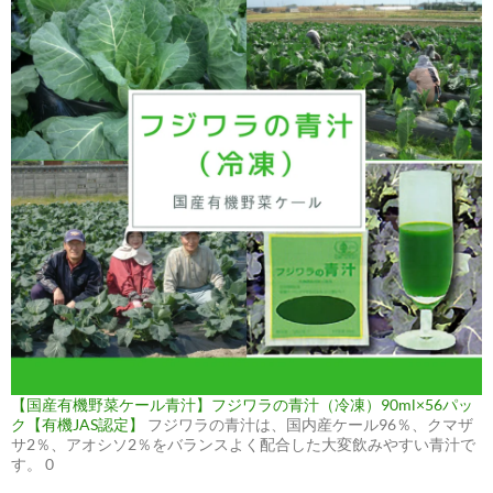
【国産有機野菜ケール青汁】フジワラの青汁（冷凍）90ml×56パッ
ク【有機JAS認定】
フジワラの青汁は、国内産ケール96％、クマザ
サ2％、アオシソ2％をバランスよく配合した大変飲みやすい青汁で
す。 0