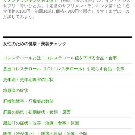
リメントランキング第１位！
【機能性表示食品】ルテイン・カシス
サプリ「青いひとみ」｜定番のサプリメントランキング第１位！通
常価格9,180円→初回お試し価格7,980円で販売します！まずは一カ
月試してみよう。
女性のための健康・美容チェック
コレステロールとは｜コレステロール値を下げる食品・食事
悪玉コレステロール（LDLコレステロール）を減らす食品・食事
更年期・更年期障害の症状
糖尿病の症状
肝機能障害・肝機能の数値
肝臓の病気｜初期症状・種類・原因
脂肪肝の症状・改善・治療・食事・原因
腰痛（腰が痛い）｜腰痛の原因・治療・予防