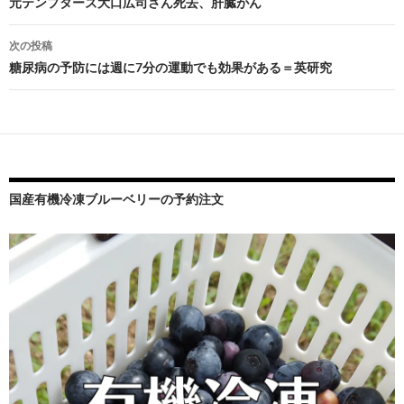
稿
元テンプターズ大口広司さん死去、肝臓がん
ナ
次の投稿
ビ
糖尿病の予防には週に7分の運動でも効果がある＝英研究
ゲ
ー
シ
ョ
国産有機冷凍ブルーベリーの予約注文
ン