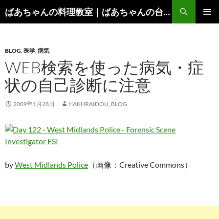
コ
検
ばあちゃんの料理教室｜ばあちゃんの台所から学ぶ、食と健康の知恵
ン
索
メインメ
テ
ニュー
ン
BLOG
,
医学
,
病気
ツ
WEB検索を使った病気・症
へ
ス
状の自己診断に注意
キ
ッ
2009年1月28日
HAKURAIDOU_BLOG
プ
by
West Midlands Police
（画像：Creative Commons）