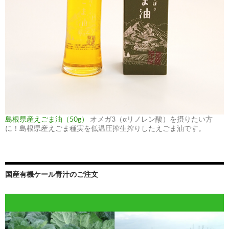
島根県産えごま油（50g）
オメガ3（αリノレン酸）を摂りたい方
に！島根県産えごま種実を低温圧搾生搾りしたえごま油です。
国産有機ケール青汁のご注文