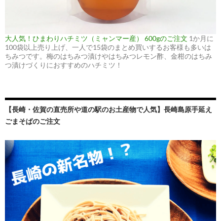
大人気！ひまわりハチミツ（ミャンマー産） 600gのご注文
1か月に
100袋以上売り上げ、一人で15袋のまとめ買いするお客様も多いは
ちみつです。梅のはちみつ漬けやはちみつレモン酢、金柑のはちみ
つ漬けづくりにおすすめのハチミツ！
【長崎・佐賀の直売所や道の駅のお土産物で人気】長崎島原手延え
ごまそばのご注文