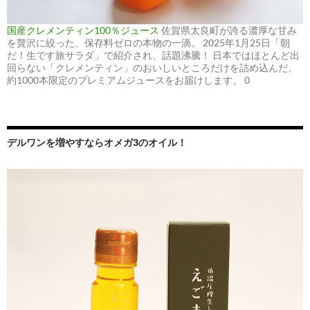
国産クレメンティン100％ジュース
佐賀県太良町が誇る濃厚な甘み
を贅沢に絞った、保存料ゼロの本物の一滴。 2025年1月25日「朝
だ！生です旅サラダ」で紹介され、話題沸騰！ 日本ではほとんど出
回らない「クレメンティン」のおいしいところだけを詰め込んだ、
約1000本限定のプレミアムジュースをお届けします。 0
デルワンを増やすならオメガ3のオイル！