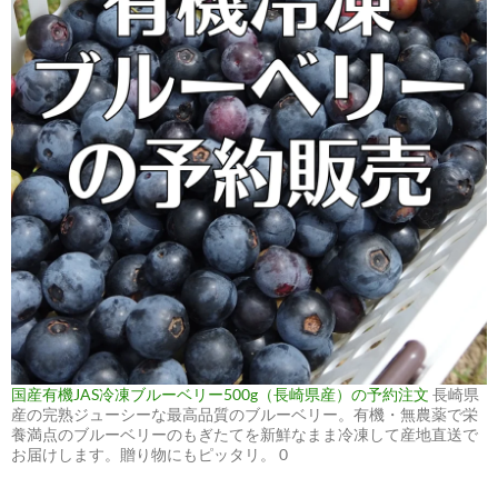
国産有機JAS冷凍ブルーベリー500g（長崎県産）の予約注文
長崎県
産の完熟ジューシーな最高品質のブルーベリー。有機・無農薬で栄
養満点のブルーベリーのもぎたてを新鮮なまま冷凍して産地直送で
お届けします。贈り物にもピッタリ。 0