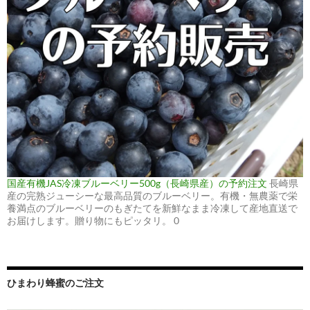
国産有機JAS冷凍ブルーベリー500g（長崎県産）の予約注文
長崎県
産の完熟ジューシーな最高品質のブルーベリー。有機・無農薬で栄
養満点のブルーベリーのもぎたてを新鮮なまま冷凍して産地直送で
お届けします。贈り物にもピッタリ。 0
ひまわり蜂蜜のご注文