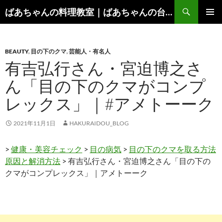
コ
検
ばあちゃんの料理教室｜ばあちゃんの台所から学ぶ、食と健康の知恵
ン
索
メインメ
テ
ニュー
ン
BEAUTY
,
目の下のクマ
,
芸能人・有名人
ツ
有吉弘行さん・宮迫博之さ
へ
ス
ん「目の下のクマがコンプ
キ
レックス」｜#アメトーーク
ッ
プ
2021年11月1日
HAKURAIDOU_BLOG
>
健康・美容チェック
>
目の病気
>
目の下のクマを取る方法
原因と解消方法
> 有吉弘行さん・宮迫博之さん「目の下の
クマがコンプレックス」｜アメトーーク