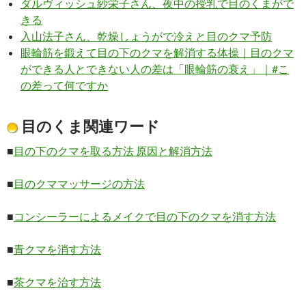
ダルヴィッシュ紗栄子さん、夜中の授乳で目のくまがで
きる
入山法子さん、乾燥しょうがで冷えと目のクマ予防
眼輪筋を鍛えて目の下のクマを解消する体操｜目のクマ
ができる人とできない人の差は「眼輪筋の衰え」｜#こ
の差って何ですか
目のくま関連ワード
■
目の下のクマを取る方法 原因と解消方法
■
目のクママッサージの方法
■
コンシーラーによるメイクで目の下のクマを消す方法
■
青クマを消す方法
■
茶クマを治す方法