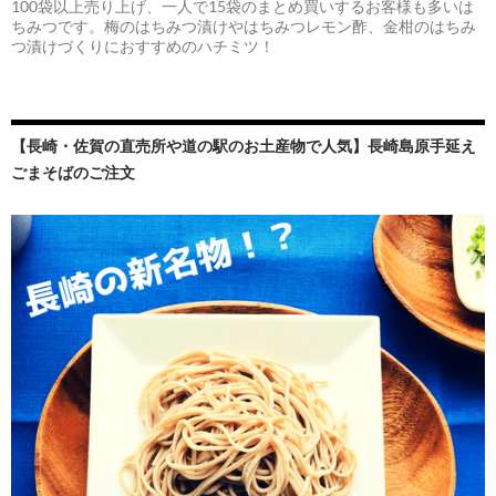
100袋以上売り上げ、一人で15袋のまとめ買いするお客様も多いは
ちみつです。梅のはちみつ漬けやはちみつレモン酢、金柑のはちみ
つ漬けづくりにおすすめのハチミツ！
【長崎・佐賀の直売所や道の駅のお土産物で人気】長崎島原手延え
ごまそばのご注文