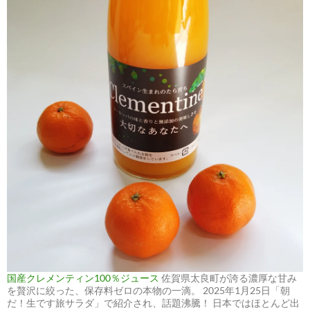
国産クレメンティン100％ジュース
佐賀県太良町が誇る濃厚な甘み
を贅沢に絞った、保存料ゼロの本物の一滴。 2025年1月25日「朝
だ！生です旅サラダ」で紹介され、話題沸騰！ 日本ではほとんど出