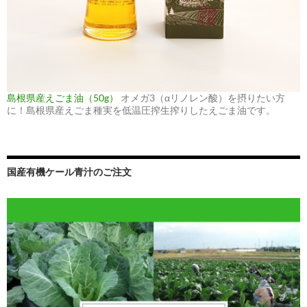
島根県産えごま油（50g）
オメガ3（αリノレン酸）を摂りたい方
に！島根県産えごま種実を低温圧搾生搾りしたえごま油です。
国産有機ケール青汁のご注文