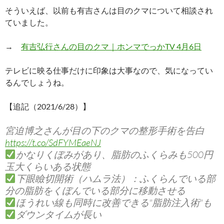
そういえば、以前も有吉さんは目のクマについて相談され
ていました。
→
有吉弘行さんの目のクマ｜ホンマでっかTV 4月6日
テレビに映る仕事だけに印象は大事なので、気になってい
るんでしょうね。
【追記（2021/6/28）】
宮迫博之さんが目の下のクマの整形手術を告白
https://t.co/SdFYMEaeNJ
かなりくぼみがあり、脂肪のふくらみも500円
玉大くらいある状態
下眼瞼切開術（ハムラ法）：ふくらんでいる部
分の脂肪をくぼんでいる部分に移動させる
ほうれい線も同時に改善できる"脂肪注入術"も
ダウンタイムが長い