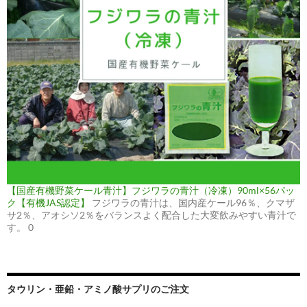
【国産有機野菜ケール青汁】フジワラの青汁（冷凍）90ml×56パッ
ク【有機JAS認定】
フジワラの青汁は、国内産ケール96％、クマザ
サ2％、アオシソ2％をバランスよく配合した大変飲みやすい青汁で
す。 0
タウリン・亜鉛・アミノ酸サプリのご注文