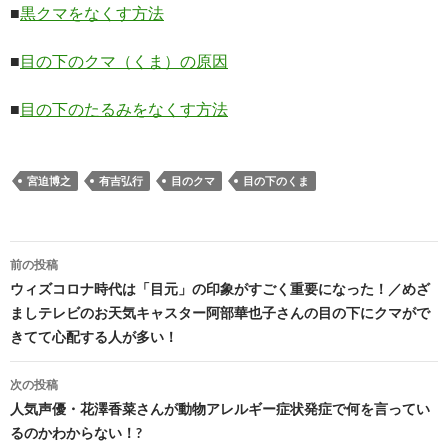
■
黒クマをなくす方法
■
目の下のクマ（くま）の原因
■
目の下のたるみをなくす方法
宮迫博之
有吉弘行
目のクマ
目の下のくま
投
前の投稿
稿
ウィズコロナ時代は「目元」の印象がすごく重要になった！／めざ
ましテレビのお天気キャスター阿部華也子さんの目の下にクマがで
ナ
きてて心配する人が多い！
ビ
次の投稿
ゲ
人気声優・花澤香菜さんが動物アレルギー症状発症で何を言ってい
ー
るのかわからない！?