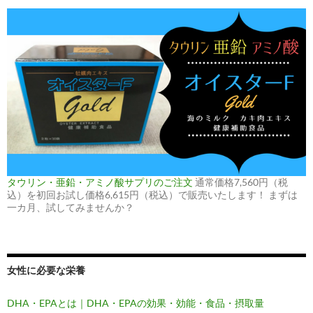
タウリン・亜鉛・アミノ酸サプリのご注文
通常価格7,560円（税
込）を初回お試し価格6,615円（税込）で販売いたします！ まずは
一カ月、試してみませんか？
女性に必要な栄養
DHA・EPAとは｜DHA・EPAの効果・効能・食品・摂取量