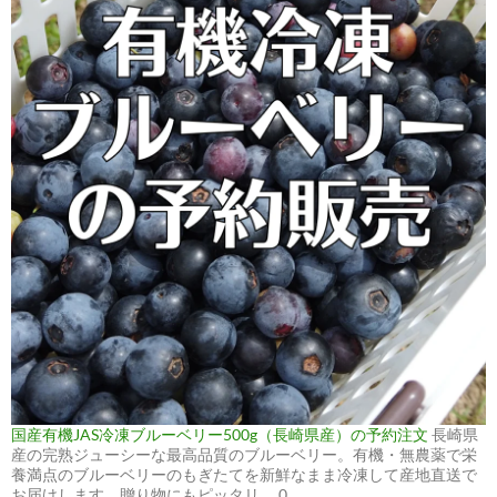
国産有機JAS冷凍ブルーベリー500g（長崎県産）の予約注文
長崎県
産の完熟ジューシーな最高品質のブルーベリー。有機・無農薬で栄
養満点のブルーベリーのもぎたてを新鮮なまま冷凍して産地直送で
お届けします。贈り物にもピッタリ。 0