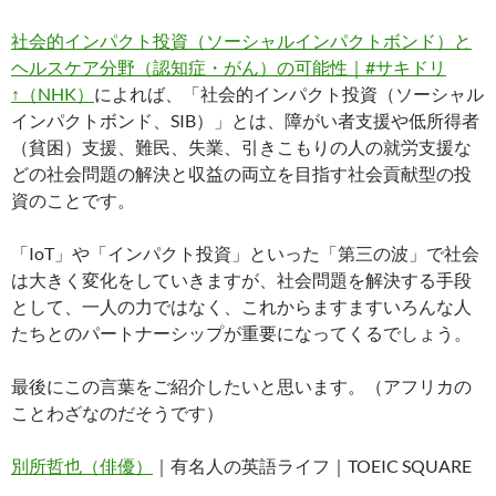
社会的インパクト投資（ソーシャルインパクトボンド）と
ヘルスケア分野（認知症・がん）の可能性｜#サキドリ
↑（NHK）
によれば、「社会的インパクト投資（ソーシャル
インパクトボンド、SIB）」とは、障がい者支援や低所得者
（貧困）支援、難民、失業、引きこもりの人の就労支援な
どの社会問題の解決と収益の両立を目指す社会貢献型の投
資のことです。
「IoT」や「インパクト投資」といった「第三の波」で社会
は大きく変化をしていきますが、社会問題を解決する手段
として、一人の力ではなく、これからますますいろんな人
たちとのパートナーシップが重要になってくるでしょう。
最後にこの言葉をご紹介したいと思います。（アフリカの
ことわざなのだそうです）
別所哲也（俳優）
｜有名人の英語ライフ｜TOEIC SQUARE