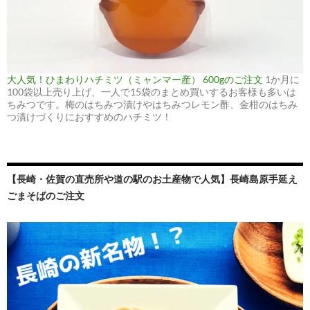
大人気！ひまわりハチミツ（ミャンマー産） 600gのご注文
1か月に
100袋以上売り上げ、一人で15袋のまとめ買いするお客様も多いは
ちみつです。梅のはちみつ漬けやはちみつレモン酢、金柑のはちみ
つ漬けづくりにおすすめのハチミツ！
【長崎・佐賀の直売所や道の駅のお土産物で人気】長崎島原手延え
ごまそばのご注文