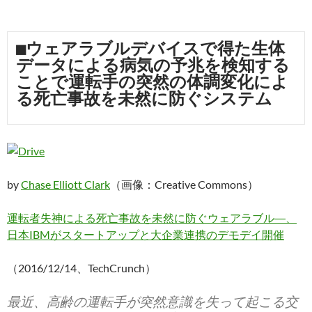
■ウェアラブルデバイスで得た生体
データによる病気の予兆を検知する
ことで運転手の突然の体調変化によ
る死亡事故を未然に防ぐシステム
by
Chase Elliott Clark
（画像：Creative Commons）
運転者失神による死亡事故を未然に防ぐウェアラブル―、
日本IBMがスタートアップと大企業連携のデモデイ開催
（2016/12/14、TechCrunch）
最近、高齢の運転手が突然意識を失って起こる交