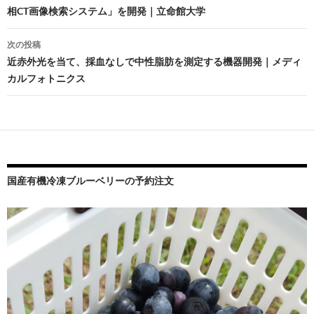
相CT画像検索システム」を開発｜立命館大学
ナ
ビ
次の投稿
近赤外光を当て、採血なしで中性脂肪を測定する機器開発｜メディ
ゲ
カルフォトニクス
ー
シ
ョ
ン
国産有機冷凍ブルーベリーの予約注文