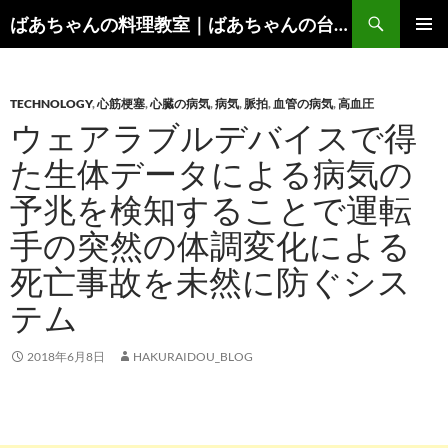
コ
検
ばあちゃんの料理教室｜ばあちゃんの台所から学ぶ、食と健康の知恵
ン
索
メインメ
テ
ニュー
ン
TECHNOLOGY
,
心筋梗塞
,
心臓の病気
,
病気
,
脈拍
,
血管の病気
,
高血圧
ツ
ウェアラブルデバイスで得
へ
ス
た生体データによる病気の
キ
予兆を検知することで運転
ッ
プ
手の突然の体調変化による
死亡事故を未然に防ぐシス
テム
2018年6月8日
HAKURAIDOU_BLOG