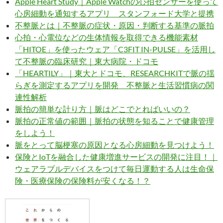
Apple Heart Study｜Apple Watchの心拍センサーを使って
心房細動を通知するアプリ スタンフォード大学と提携
不整脈とは｜不整脈の症状・原因・判断する基準の脈拍
心拍・心電位などの生体情報を取得できる機能素材
「HITOE」を使ったウェア「C3FIT IN-PULSE」を活用し
て不整脈の臨床研究｜東大病院・ドコモ
「HEARTILY」｜東大とドコモ、RESEARCHKITで脈の揺
らぎを測定するアプリを開発 不整脈と生活習慣病の関
連性解析
脈拍の簡単な計り方｜脈はどこでとればいいの？
脈拍の正常値の範囲｜脈拍の状態を知ることで健康管理
をしよう！
脈をとって脳梗塞の原因となる心房細動を見つけよう！
保険とIoTを融合した健康増進サービスの開発に注目！｜
ウェアラブルデバイスをつけて毎日運動する人は生命保
険・医療保険の保険料が安くなる！？