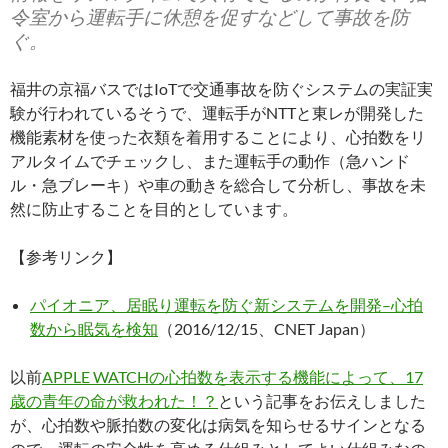
令室から運転手に休憩を促すなどして事故を防
ぐ。
福井の京福バスではIoTで交通事故を防ぐシステムの実証実
験が行われているそうで、運転手がNTTと東レが開発した
機能素材を使った衣類を着用することにより、心拍数をリ
アルタイムでチェックし、また運転手の動作（急ハンド
ル・急ブレーキ）や車の動きを総合して分析し、事故を未
然に防止することを目的としています。
【参考リンク】
パイオニア、居眠り運転を防ぐ新システムを開発–心拍
数から眠気を検知
（2016/12/15、CNET Japan）
以前
APPLE WATCHの心拍数を表示する機能によって、17
歳の青年の命が救われた！？
という記事をお伝えしました
が、心拍数や脈拍数の変化は病気を知らせるサインとなる