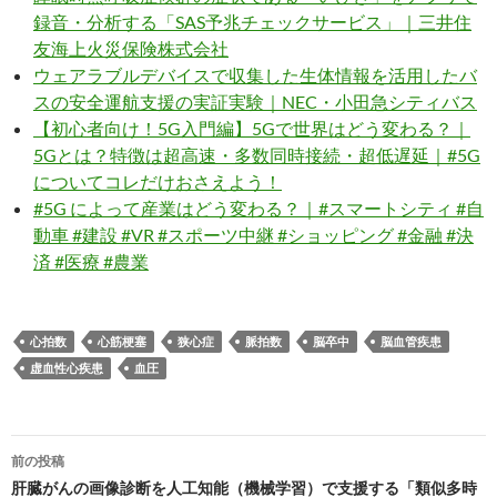
録音・分析する「SAS予兆チェックサービス」｜三井住
友海上火災保険株式会社
ウェアラブルデバイスで収集した生体情報を活用したバ
スの安全運航支援の実証実験｜NEC・小田急シティバス
【初心者向け！5G入門編】5Gで世界はどう変わる？｜
5Gとは？特徴は超高速・多数同時接続・超低遅延｜#5G
についてコレだけおさえよう！
#5G によって産業はどう変わる？｜#スマートシティ #自
動車 #建設 #VR #スポーツ中継 #ショッピング #金融 #決
済 #医療 #農業
心拍数
心筋梗塞
狭心症
脈拍数
脳卒中
脳血管疾患
虚血性心疾患
血圧
投
前の投稿
稿
肝臓がんの画像診断を人工知能（機械学習）で支援する「類似多時