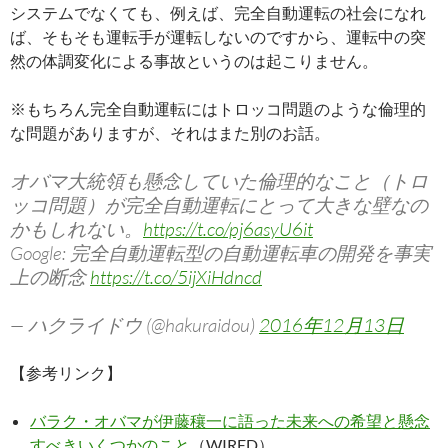
システムでなくても、例えば、完全自動運転の社会になれ
ば、そもそも運転手が運転しないのですから、運転中の突
然の体調変化による事故というのは起こりません。
※もちろん完全自動運転にはトロッコ問題のような倫理的
な問題がありますが、それはまた別のお話。
オバマ大統領も懸念していた倫理的なこと（トロ
ッコ問題）が完全自動運転にとって大きな壁なの
かもしれない。
https://t.co/pj6asyU6it
Google: 完全自動運転型の自動運転車の開発を事実
上の断念
https://t.co/5ijXiHdncd
— ハクライドウ (@hakuraidou)
2016年12月13日
【参考リンク】
バラク・オバマが伊藤穰一に語った未来への希望と懸念
すべきいくつかのこと
（WIRED）