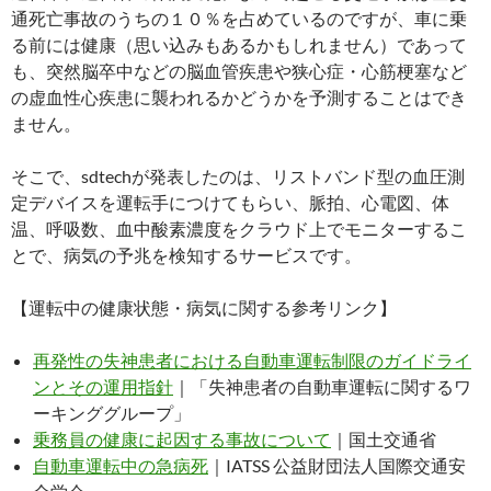
通死亡事故のうちの１０％を占めているのですが、車に乗
る前には健康（思い込みもあるかもしれません）であって
も、突然脳卒中などの脳血管疾患や狭心症・心筋梗塞など
の虚血性心疾患に襲われるかどうかを予測することはでき
ません。
そこで、sdtechが発表したのは、リストバンド型の血圧測
定デバイスを運転手につけてもらい、脈拍、心電図、体
温、呼吸数、血中酸素濃度をクラウド上でモニターするこ
とで、病気の予兆を検知するサービスです。
【運転中の健康状態・病気に関する参考リンク】
再発性の失神患者における自動車運転制限のガイドライ
ンとその運用指針
｜「失神患者の自動車運転に関するワ
ーキンググループ」
乗務員の健康に起因する事故について
｜国土交通省
自動車運転中の急病死
｜IATSS 公益財団法人国際交通安