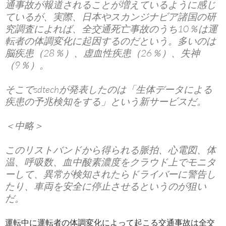
通事故が報道されることが増えているように感じ
ているが、実際、日本やスカンジナビア諸国の研
究調査によれば、全交通死亡事故のうち10％は運
転者の体調変化に起因するのだという。多いのは
脳疾患（28％）、虚血性疾患（26％）、失神
（9％）。
そこでsdtechが発表したのは「生体データによる
疾患の予兆検知をする」という新サービスだ。
＜中略＞
このリストバンドから得られる脈拍、心電図、体
温、呼吸数、血中酸素濃度をクラウド上でモニタ
ーして、異常が検知されたらドライバーに警告し
たり、車両を安全に停止させるというのが狙い
だ。
運転中に運転者の体調変化によって起こる交通事故は全交