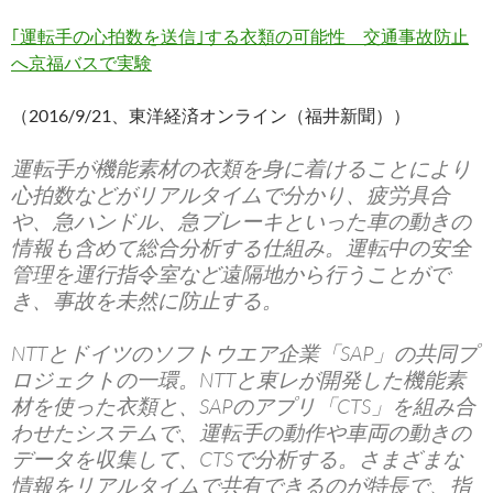
｢運転手の心拍数を送信｣する衣類の可能性 交通事故防止
へ京福バスで実験
（2016/9/21、東洋経済オンライン（福井新聞））
運転手が機能素材の衣類を身に着けることにより
心拍数などがリアルタイムで分かり、疲労具合
や、急ハンドル、急ブレーキといった車の動きの
情報も含めて総合分析する仕組み。運転中の安全
管理を運行指令室など遠隔地から行うことがで
き、事故を未然に防止する。
NTTとドイツのソフトウエア企業「SAP」の共同プ
ロジェクトの一環。NTTと東レが開発した機能素
材を使った衣類と、SAPのアプリ「CTS」を組み合
わせたシステムで、運転手の動作や車両の動きの
データを収集して、CTSで分析する。さまざまな
情報をリアルタイムで共有できるのが特長で、指