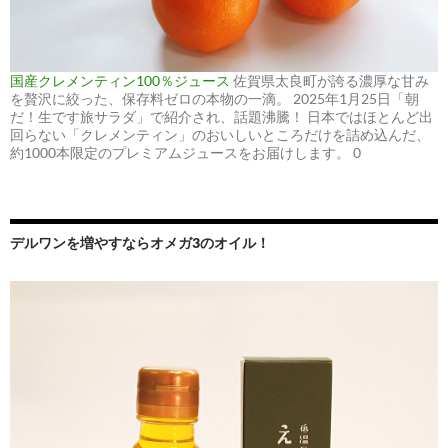
国産クレメンティン100％ジュース
佐賀県太良町が誇る濃厚な甘み
を贅沢に絞った、保存料ゼロの本物の一滴。 2025年1月25日「朝
だ！生です旅サラダ」で紹介され、話題沸騰！ 日本ではほとんど出
回らない「クレメンティン」のおいしいところだけを詰め込んだ、
約1000本限定のプレミアムジュースをお届けします。 0
デルワンを増やすならオメガ3のオイル！