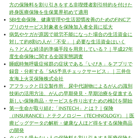
方の保険料を割り引きをする非喫煙者割引特約を付けた
終身医療保険を生保業界初めて適用
SBI生命保険、健康管理や生活習慣改善のためのFiNCア
プリのサービス対象者を保険加入者全員に拡大
病気やケガが原因で就労不能になった場合の生活資金に
対して約8割の人が「不安」｜必要な生活資金はいく
ら？どんな経済的準備手段を用意している？｜平成27年
度生命保険に関する全国実態調査
睡眠時無呼吸症候群の症状である「いびき」をアプリで
録音・分析する「SAS予兆チェックサービス」｜三井住
友海上火災保険株式会社
アフラックと日立製作所、尿中代謝物によるがんの識別
技術の活用方法、がんの早期発見・早期治療を促進する
新しい保険商品・サービスを作り出すための検討を開始
第一生命が取り組む「INSTECH」とは？｜保険
（INSURANCE）とテクノロジー（TECHNOLOGY）｜医
療ビッグデータの解析・健康な人ほど得をする保険商品
の開発
タバコを吸わない人の保険料を割り引きする医療保険を