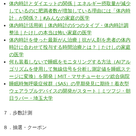
体内時計とダイエットの関係｜エネルギー摂取量が減少
しているのに肥満者数が増加している理由には「体内時
計」が関係？｜#みんなの家庭の医学
体内時計活用術｜体内時計の5つのタイプ・体内時計調
整法｜たけしの本当は怖い家庭の医学
体内時計を使った最新がん治療｜抗がん剤を患者の体内
時計に合わせて投与する時間治療とは？｜たけしの家庭
の医学
何も装着しないで睡眠をモニタリングする方法（AIアル
ゴリズムを使用して無線信号を分析し測定値を睡眠ステ
ージに変換）を開発｜MIT・マサチューセッツ総合病院
睡眠時無呼吸症候群（SAS）の早期発見に期待！着衣型
ウェアラブルデバイスの開発がスタート｜ミツフジ・朝
日ラバー・埼玉大学
７．歩数計測
８．抽選・クーポン