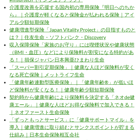
介護度改善を応援する国内初の専用保険『明日へのちか
ら』｜介護度が軽くなると保険金が払われる保険｜アイ
アル少額短期保険
健康増進型保険「Japan Vitality Project」の目指すものと
は？｜住友生命・ソフトバンク・Discovery
収入保障保険「家族のお守り」には喫煙状況や健康状態
（BMI・血圧）などにより保険料が割安になる特約があ
る！｜損保ジャパン日本興亜ひまわり生命
「スーパー割引定期保険」｜健康な人ほど保険料が安く
なる死亡保険｜メットライフ生命
「健康年齢連動型医療保険」｜「健康年齢®」が低いほ
ど保険料が安くなる！｜健康年齢少額短期保険
契約時から健康年齢により保険料を決定する「ネオde健
康エール」｜健康な人ほどお得な保険料で加入できる！
｜ネオファースト生命保険
「ずっともっとサービス」に「健康サポートマイル」を
導入｜健康増進に取り組むとサンクスポイントが貯まる
仕組み｜日本生命保険相互会社