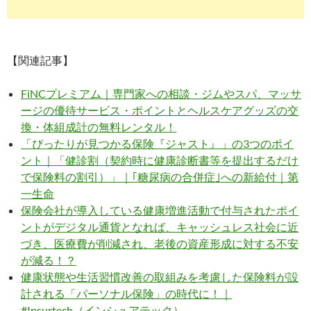
【関連記事】
FiNCプレミアム｜専門家への相談・ジムやスパ、マッサ
ージの優待サービス・ポイントとヘルスケアグッズの交
換・体組成計の無料レンタル！
「ぴったりが見つかる保険『ジャスト』」の3つのポイ
ント｜「健診割（契約時に健康診断書等を提出するだけ
で保険料の割引）」｜｢糖尿病の合併症｣への新給付｜第
一生命
保険会社が導入している健康増進活動で付与されたポイ
ントがデジタル通貨となれば、キャッシュレス社会に近
づき、医療費が削減され、老後の資産形成に対する不安
が減る！？
健康状態や生活習慣改善の取組みを考慮した保険料が設
計される「パーソナル保険」の時代に！｜
#Insurtech（インシュアテック）