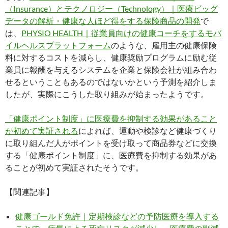
（Insurance）とテクノロジー（Technology）｜医療ビッグ
データの解析・健康な人ほど得をする保険商品の開発
で
は、
PHYSIO HEALTH｜従業員向けの健康コーチをするモバ
イルヘルスプラットフォーム
のような、雇用主の健康保険
料に対するコストを減らし、健康奨励プログラムに励む従
業員に報酬を与えるシステムを企業と保険会社が組み合わ
せるということもあるのではないかという予測を紹介しま
したが、実際にこうした取り組みが始まったようです。
「健康ポイント制度」に医療費を抑制する効果があること
が初めて実証される
によれば、運動や検診など健康づくり
に取り組んだ人がポイントを受け取って商品券などに交換
する「健康ポイント制度」に、医療費を抑制する効果があ
ることが初めて実証されたそうです。
【関連記事】
健康ゴールド免許｜定期検診などの予防医療を導入する