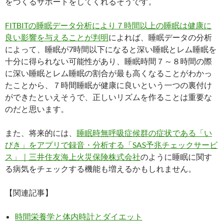
をつくるサポートをしてくれるそうです。
FITBITの睡眠データ分析により７時間以上の睡眠は健康に
良い影響を与えることが判明
によれば、睡眠データの分析
によって、睡眠が7時間以下になると深い睡眠とレム睡眠を
十分に得られない可能性があり、睡眠時間７～８時間の際
に深い睡眠とレム睡眠の割合が最も高くなることがわかっ
たことから、７時間睡眠が健康に良いという一つの裏付け
ができたといえそうで、正しいリズムを作ることは重要な
のだと思います。
また、将来的には、
睡眠時無呼吸症候群の症状である「い
びき」をアプリで録音・分析する「SAS予兆チェックサービ
ス」｜三井住友海上火災保険株式会社
のように睡眠に関す
る病気をチェックする機能も増えるかもしれません。
【関連記事】
時間栄養学と体内時計とダイエット