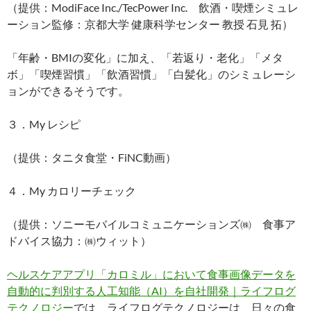
（提供：ModiFace Inc./TecPower Inc. 飲酒・喫煙シミュレ
ーション監修：京都大学 健康科学センター 教授 石見 拓）
「年齢・BMIの変化」に加え、「若返り・老化」「メタ
ボ」「喫煙習慣」「飲酒習慣」「白髪化」のシミュレーシ
ョンができるそうです。
３．My レシピ
（提供：タニタ食堂・FiNC動画）
４．My カロリーチェック
（提供：ソニーモバイルコミュニケーションズ㈱ 食事ア
ドバイス協力：㈱ウィット）
ヘルスケアアプリ「カロミル」において食事画像データを
自動的に判別する人工知能（AI）を自社開発｜ライフログ
テクノロジー
では、ライフログテクノロジーは、日々の食