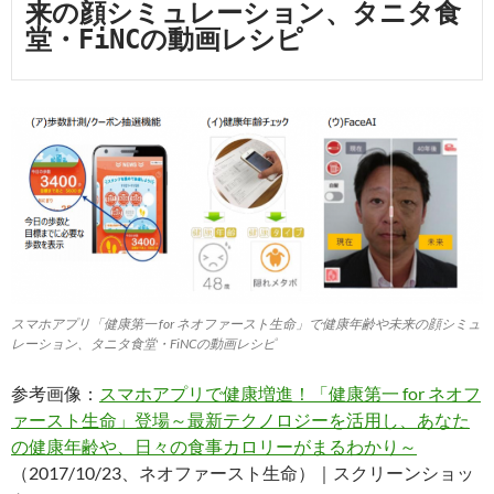
来の顔シミュレーション、タニタ食
堂・FiNCの動画レシピ
スマホアプリ「健康第一 for ネオファースト生命」で健康年齢や未来の顔シミュ
レーション、タニタ食堂・FiNCの動画レシピ
参考画像：
スマホアプリで健康増進！「健康第一 for ネオフ
ァースト生命」登場～最新テクノロジーを活用し、あなた
の健康年齢や、日々の食事カロリーがまるわかり～
（2017/10/23、ネオファースト生命）｜スクリーンショッ