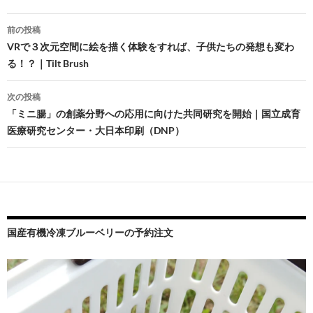
投
前の投稿
稿
VRで３次元空間に絵を描く体験をすれば、子供たちの発想も変わ
る！？｜Tilt Brush
ナ
ビ
次の投稿
「ミニ腸」の創薬分野への応用に向けた共同研究を開始｜国立成育
ゲ
医療研究センター・大日本印刷（DNP）
ー
シ
ョ
ン
国産有機冷凍ブルーベリーの予約注文