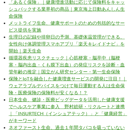
「あるく保険」｜健康増進活動に応じて保険料をキャッ
シュバックする業界初の商品｜東京海上日動あんしん生
命保険
メットライフ生命、健康サポートのための包括的なサー
ビス提供を実施
生理日の記録や排卵日の予測、基礎体温管理ができる、
女性向け体調管理スマホアプリ「楽天キレイドナビ」を
開始｜楽天生命
循環器疾患リスクチェック｜心筋梗塞・脳卒中（脳梗
塞・脳内出血・くも膜下出血）の発症リスクを診断・血
管年齢の推定｜国立がん研究センター・第一生命保険
保険とIoTを融合した健康増進サービスの開発に注目！｜
ウェアラブルデバイスをつけて毎日運動する人は生命保
険・医療保険の保険料が安くなる！？
日本生命、健診・医療ビッグデータを活用した健康支援
でヘルスケア事業に参入 野村総研・リクルートと連携
｜「INSURTECH（インシュアテック）」と「健康経営」
がキーワード
ネオファースト生命、過去１年間タバコを吸っていない