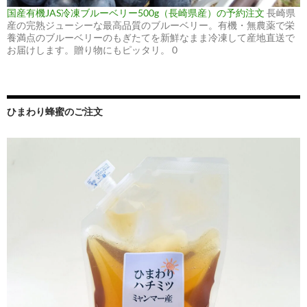
国産有機JAS冷凍ブルーベリー500g（長崎県産）の予約注文
長崎県
産の完熟ジューシーな最高品質のブルーベリー。有機・無農薬で栄
養満点のブルーベリーのもぎたてを新鮮なまま冷凍して産地直送で
お届けします。贈り物にもピッタリ。 0
ひまわり蜂蜜のご注文