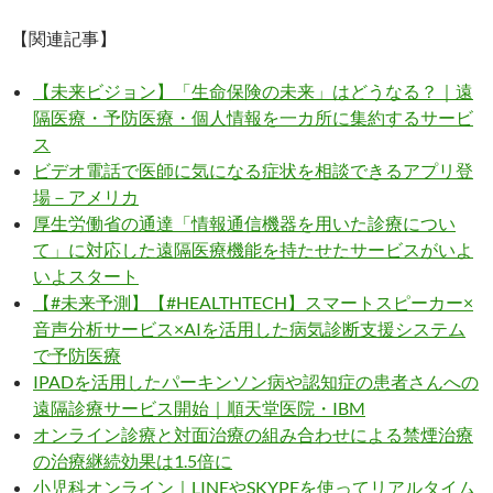
【関連記事】
【未来ビジョン】「生命保険の未来」はどうなる？｜遠
隔医療・予防医療・個人情報を一カ所に集約するサービ
ス
ビデオ電話で医師に気になる症状を相談できるアプリ登
場－アメリカ
厚生労働省の通達「情報通信機器を用いた診療につい
て」に対応した遠隔医療機能を持たせたサービスがいよ
いよスタート
【#未来予測】【#HEALTHTECH】スマートスピーカー×
音声分析サービス×AIを活用した病気診断支援システム
で予防医療
IPADを活用したパーキンソン病や認知症の患者さんへの
遠隔診療サービス開始｜順天堂医院・IBM
オンライン診療と対面治療の組み合わせによる禁煙治療
の治療継続効果は1.5倍に
小児科オンライン｜LINEやSKYPEを使ってリアルタイム