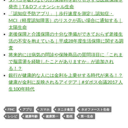
発売｜T＆Dフィナンシャル生命
「認知症予防アプリ」｜歩行速度を測定し認知症・
MCI（軽度認知障害）のリスクが高い場合に通知する｜
太陽生命
老後保障と介護保障の十分な準備ができておらず老後生
活の不安を抱えている｜平成28年度生活保障に関する調
査
将来的には病気の問診や保険商品の質問項目に「これま
で脳震盪を経験したことがありますか」が追加され
る！？
銀行が健康的な人には金利を上乗せする時代が来る！？
健康が金利に反映されるアイデア｜#ダボス会議2017 人
生100年時代
FINC
アプリ
スマホ
タニタ食堂
ネオファースト生命
レシピ
健康年齢
健康第一
動画
第一生命