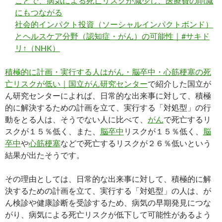
ことで、病気による死亡リスクが減少し、医療費の削減
にもつながる
社会的インパクト投資（ソーシャルインパクトボンド）
とヘルスケア分野（認知症・がん）の可能性｜#サキド
リ↑（NHK）
積極的に計画・実行する人はがん・脳卒中・心筋梗塞の死
亡リスクが低い｜国立がん研究センター
で紹介した国立が
ん研究センターによれば、日常的な出来事に対して、積極
的に解決するための計画を立て、実行する「対処型」の行
動をとる人は、そうでない人に比べて、
がん
で死亡するリ
スクが１５％低く、また、
脳卒中
リスクが１５％低く、
脳
卒中
や
心筋梗塞
などで死亡するリスクが２６％低いという
結果が出たそうです。
その理由としては、日常的な出来事に対して、積極的に解
決するための計画を立て、実行する「対処型」の人は、が
ん検診や健康診断を受診するため、病気の早期発見につな
がり、病気による死亡リスクが低下して可能性があるよう