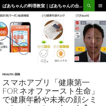
コ
検
ばあちゃんの料理教室｜ばあちゃんの台所から学ぶ、食と健康の知恵
ン
索
メインメ
テ
ニュー
ン
ツ
へ
ス
キ
ッ
プ
HEALTH
,
保険
スマホアプリ「健康第一
FOR ネオファースト生命」
で健康年齢や未来の顔シミ