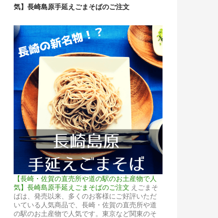
気】長崎島原手延えごまそばのご注文
【長崎・佐賀の直売所や道の駅のお土産物で人
気】長崎島原手延えごまそばのご注文
えごまそ
ばは、発売以来、多くのお客様にご好評いただ
いている人気商品で、長崎・佐賀の直売所や道
の駅のお土産物で人気です。東京など関東のそ