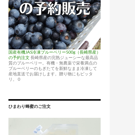
国産有機JAS冷凍ブルーベリー500g（長崎県産）
の予約注文
長崎県産の完熟ジューシーな最高品
質のブルーベリー。有機・無農薬で栄養満点の
ブルーベリーのもぎたてを新鮮なまま冷凍して
産地直送でお届けします。贈り物にもピッタ
リ。 0
ひまわり蜂蜜のご注文