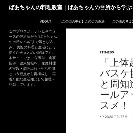
コ
検
ばあちゃんの料理教室｜ばあちゃんの台所から学ぶ
ン
索
テ
ABOUT
【この街の中心】この街の憲法
この街の考え
ン
ツ
このブログは、 テレビやニュ
ースの健康情報を “ばあちゃん
へ
の台所レベル”まで落とし込
ス
み、 実際の料理と生活にどう
FITNESS
キ
使うかをまとめた記録です。
本サイトでは、 栄養学・食事
「上体
ッ
指導・健康情報を、 家庭料理
プ
の実践・調理工程・生活習慣
バスケ
という観点から再構成し、 再
現可能な生活知として整理・
と周知
記録しています。
ールア
スメ！
2020年5月7日