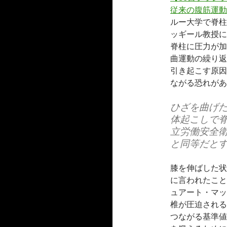
従来の腹筋運動
ルー大学で脊柱
ッギール教授に
脊柱に圧力が加
曲運動の繰り返
引き起こす原因
ながる恐れがあ
ひざを曲げ
体起こしで
立労働安全
と同等だと
膝を伸ばした状
に言われたこと
ュアート・マッ
椎が圧迫される
つながる基準値