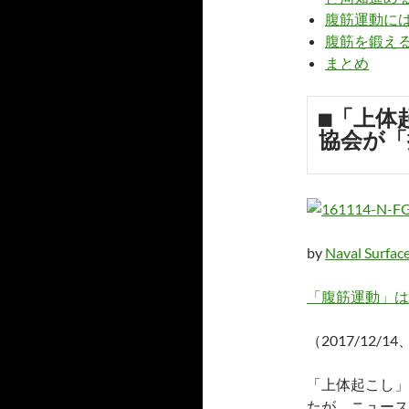
腹筋運動に
腹筋を鍛え
まとめ
■「上体
協会が「
by
Naval Surfac
「腹筋運動」は
（2017/12/
「上体起こし」
たが、ニュース