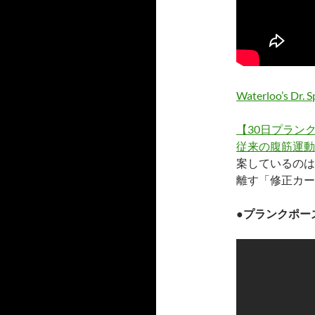
Waterloo’s Dr. S
【30日プラン
従来の腹筋運動
案しているのは
離す「修正カー
●プランクポー