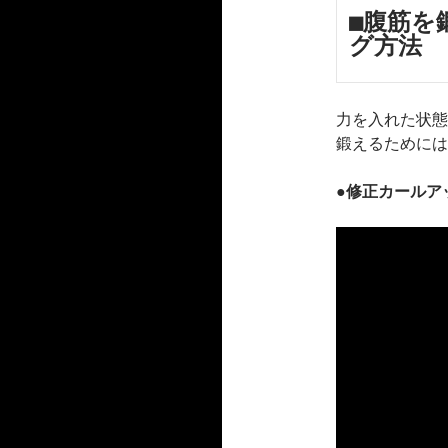
■腹筋を
グ方法
力を入れた状態
鍛えるためには
●修正カールア