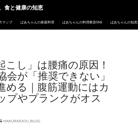
、食と健康の知恵
方マップ
ばあちゃんの家庭料理
ばあちゃんの料理教室SNS
ばあちゃんの知恵
起こし」は腰痛の原因！
協会が「推奨できない」
進める｜腹筋運動にはカ
ップやプランクがオス
HAKURAIDOU_BLOG