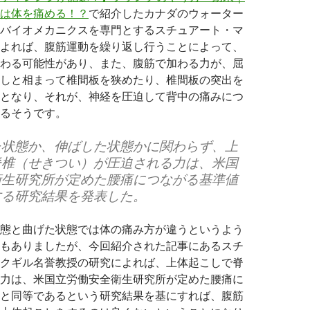
は体を痛める！？
で紹介したカナダのウォーター
バイオメカニクスを専門とするスチュアート・マ
よれば、腹筋運動を繰り返し行うことによって、
わる可能性があり、また、腹筋で加わる力が、屈
しと相まって椎間板を狭めたり、椎間板の突出を
となり、それが、神経を圧迫して背中の痛みにつ
るそうです。
た状態か、伸ばした状態かに関わらず、上
脊椎（せきつい）が圧迫される力は、米国
衛生研究所が定めた腰痛につながる基準値
する研究結果を発表した。
態と曲げた状態では体の痛み方が違うというよう
もありましたが、今回紹介された記事にあるスチ
クギル名誉教授の研究によれば、上体起こしで脊
力は、米国立労働安全衛生研究所が定めた腰痛に
と同等であるという研究結果を基にすれば、腹筋