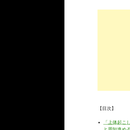
【目次】
「上体起こ
と周知進め