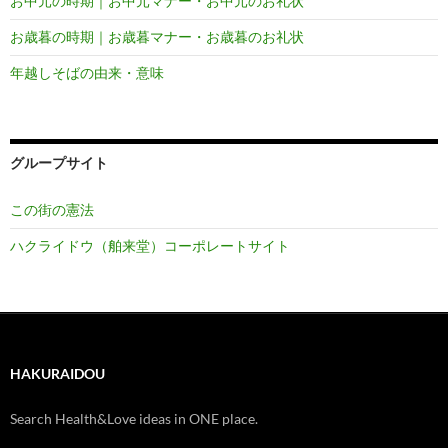
お中元の時期｜お中元マナー・お中元のお礼状
お歳暮の時期｜お歳暮マナー・お歳暮のお礼状
年越しそばの由来・意味
グループサイト
この街の憲法
ハクライドウ（舶来堂）コーポレートサイト
HAKURAIDOU
Search Health&Love ideas in ONE place.