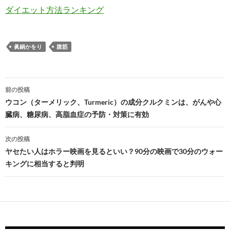
ダイエット方法ランキング
眞鍋かをり
腹筋
投
前の投稿
稿
ウコン（ターメリック、Turmeric）の成分クルクミンは、がんや心
臓病、糖尿病、高脂血症の予防・対策に有効
ナ
ビ
次の投稿
ヤセたい人はホラー映画を見るといい？90分の映画で30分のウォー
ゲ
キングに相当すると判明
ー
シ
ョ
ン