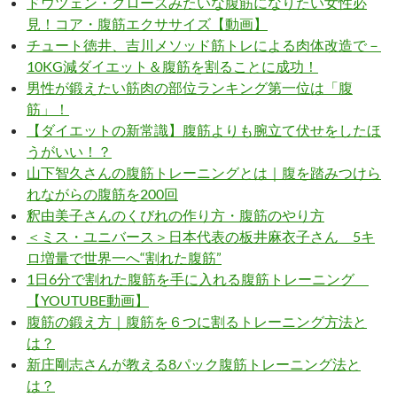
ドウツェン・クロースみたいな腹筋になりたい女性必
見！コア・腹筋エクササイズ【動画】
チュート徳井、吉川メソッド筋トレによる肉体改造で－
10KG減ダイエット＆腹筋を割ることに成功！
男性が鍛えたい筋肉の部位ランキング第一位は「腹
筋」！
【ダイエットの新常識】腹筋よりも腕立て伏せをしたほ
うがいい！？
山下智久さんの腹筋トレーニングとは｜腹を踏みつけら
れながらの腹筋を200回
釈由美子さんのくびれの作り方・腹筋のやり方
＜ミス・ユニバース＞日本代表の板井麻衣子さん 5キ
ロ増量で世界一へ“割れた腹筋”
1日6分で割れた腹筋を手に入れる腹筋トレーニング
【YOUTUBE動画】
腹筋の鍛え方｜腹筋を６つに割るトレーニング方法と
は？
新庄剛志さんが教える8パック腹筋トレーニング法と
は？