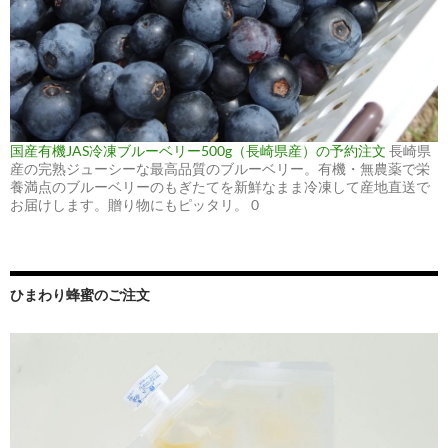
国産有機JAS冷凍ブルーベリー500g（長崎県産）の予約注文
長崎県
産の完熟ジューシーな最高品質のブルーベリー。有機・無農薬で栄
養満点のブルーベリーのもぎたてを新鮮なまま冷凍して産地直送で
お届けします。贈り物にもピッタリ。 0
ひまわり蜂蜜のご注文