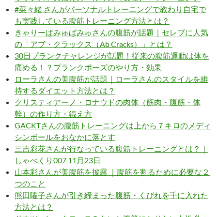
#菜々緒 さんがパーソナルトレーニングで教わり自宅で
も実践している腹筋トレーニング方法とは？
きゃりーぱみゅぱみゅさんの腹筋が話題｜セレブに人気
の「アブ・クラックス（Ab Cracks）」とは？
30日プランクチャレンジが話題！従来の腹筋運動は体を
痛める！？プランクポーズのやり方・効果
ローラさんの美腹筋が話題｜ローラさんのスタイルを維
持するダイエット方法とは？
クリスティアーノ・ロナウドの肉体（筋肉・腹筋・体
幹）の作り方・鍛え方
GACKTさんの腹筋トレーニングは上から７キロのメディ
シンボールをおなかに落とす
三吉彩花さんが行なっている腹筋トレーニングとは？｜
しゃべくり007 11月23日
山本彩さんが美腹筋を披露 ｜腹筋を割るために必要な２
つのこと
熊田曜子さんが引き締まった腹筋・くびれを手に入れた
方法とは？