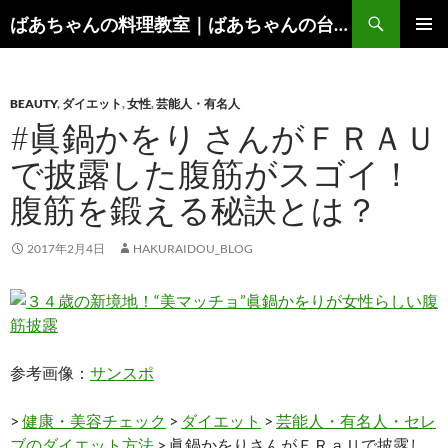
コ
検
ばあちゃんの料理教室｜ばあちゃんの台所から学ぶ、食と健康の知恵
ン
索
メインメ
テ
ニュー
ン
BEAUTY
,
ダイエット
,
女性
,
芸能人・有名人
ツ
#眞鍋かをり さんがＦＲＡＵ
へ
ス
で披露した腹筋がスゴイ！
キ
腹筋を鍛える秘訣とは？
ッ
プ
2017年2月4日
HAKURAIDOU_BLOG
参考画像：
サンスポ
>
健康・美容チェック
>
ダイエット
>
芸能人・有名人・セレ
ブのダイエット方法
> 眞鍋かをりさんがＦＲａＵで披露し