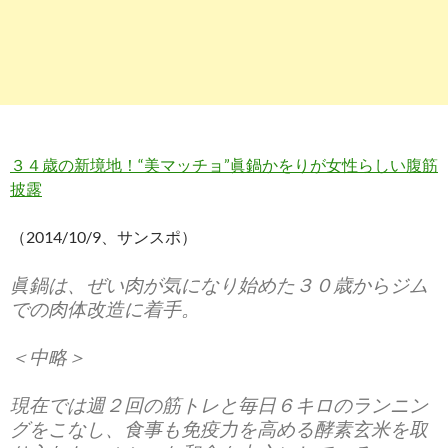
３４歳の新境地！“美マッチョ”眞鍋かをりが女性らしい腹筋
披露
（2014/10/9、サンスポ）
眞鍋は、ぜい肉が気になり始めた３０歳からジム
での肉体改造に着手。
＜中略＞
現在では週２回の筋トレと毎日６キロのランニン
グをこなし、食事も免疫力を高める酵素玄米を取