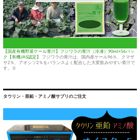
【国産有機野菜ケール青汁】フジワラの青汁（冷凍）90ml×56パッ
ク【有機JAS認定】
フジワラの青汁は、国内産ケール96％、クマザ
サ2％、アオシソ2％をバランスよく配合した大変飲みやすい青汁で
す。 0
タウリン・亜鉛・アミノ酸サプリのご注文