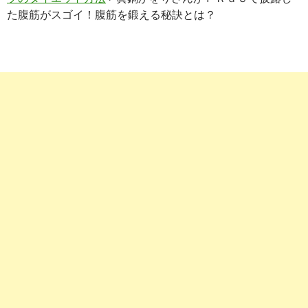
た腹筋がスゴイ！腹筋を鍛える秘訣とは？