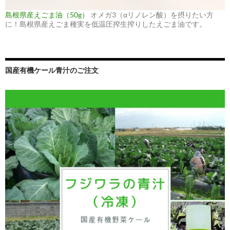
島根県産えごま油（50g）
オメガ3（αリノレン酸）を摂りたい方
に！島根県産えごま種実を低温圧搾生搾りしたえごま油です。
国産有機ケール青汁のご注文