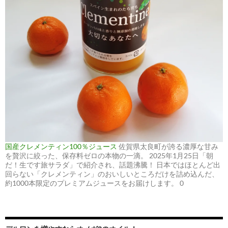
国産クレメンティン100％ジュース
佐賀県太良町が誇る濃厚な甘み
を贅沢に絞った、保存料ゼロの本物の一滴。 2025年1月25日「朝
だ！生です旅サラダ」で紹介され、話題沸騰！ 日本ではほとんど出
回らない「クレメンティン」のおいしいところだけを詰め込んだ、
約1000本限定のプレミアムジュースをお届けします。 0