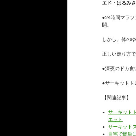
エド・はるみさ
●24時間マラ
開。
しかし、体のゆ
正しい走り方で
●深夜のドカ食
●サーキットト
【関連記事】
サーキット
エット
サーキット
自宅で簡単