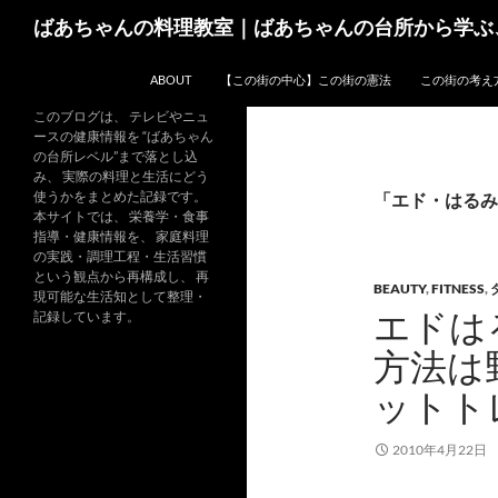
コ
検
ばあちゃんの料理教室｜ばあちゃんの台所から学ぶ
ン
索
テ
ABOUT
【この街の中心】この街の憲法
この街の考え
ン
ツ
このブログは、 テレビやニュ
ースの健康情報を “ばあちゃん
へ
の台所レベル”まで落とし込
ス
み、 実際の料理と生活にどう
キ
使うかをまとめた記録です。
「エド・はるみ
本サイトでは、 栄養学・食事
ッ
指導・健康情報を、 家庭料理
プ
の実践・調理工程・生活習慣
という観点から再構成し、 再
BEAUTY
,
FITNESS
,
現可能な生活知として整理・
エドは
記録しています。
方法は
ットト
2010年4月22日