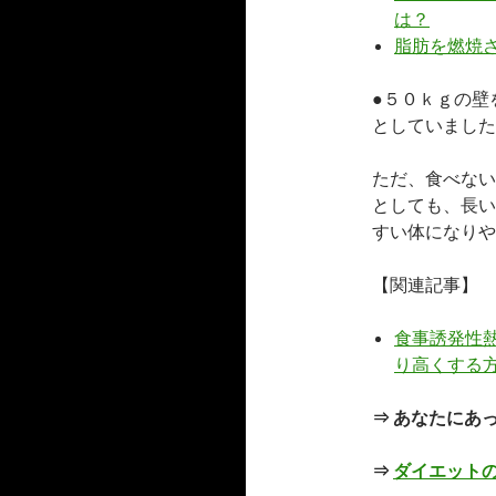
は？
脂肪を燃焼
●５０ｋｇの壁
としていました
ただ、食べない
としても、長い
すい体になりや
【関連記事】
食事誘発性
り高くする
⇒ あなたにあ
⇒
ダイエット