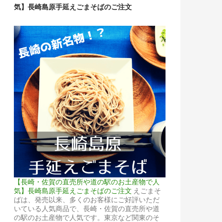
気】長崎島原手延えごまそばのご注文
【長崎・佐賀の直売所や道の駅のお土産物で人
気】長崎島原手延えごまそばのご注文
えごまそ
ばは、発売以来、多くのお客様にご好評いただ
いている人気商品で、長崎・佐賀の直売所や道
の駅のお土産物で人気です。東京など関東のそ