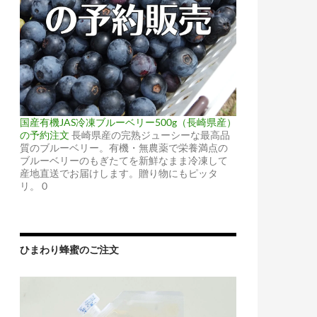
国産有機JAS冷凍ブルーベリー500g（長崎県産）
の予約注文
長崎県産の完熟ジューシーな最高品
質のブルーベリー。有機・無農薬で栄養満点の
ブルーベリーのもぎたてを新鮮なまま冷凍して
産地直送でお届けします。贈り物にもピッタ
リ。 0
ひまわり蜂蜜のご注文