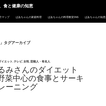
、食と健康の知恵
方マップ
ばあちゃんの家庭料理
ばあちゃんの料理教室SNS
ばあちゃんの知恵
」タグアーカイブ
ダイエット
,
テレビ
,
女性
,
芸能人・有名人
るみさんのダイエット
野菜中心の食事とサーキ
レーニング