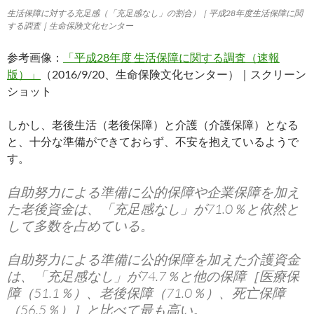
生活保障に対する充足感（「充足感なし」の割合）｜平成28年度生活保障に関
する調査｜生命保険文化センター
参考画像：
「平成28年度 生活保障に関する調査（速報
版）」
（2016/9/20、生命保険文化センター）｜スクリーン
ショット
しかし、老後生活（老後保障）と介護（介護保障）となる
と、十分な準備ができておらず、不安を抱えているようで
す。
自助努力による準備に公的保障や企業保障を加え
た老後資金は、「充足感なし」が71.0％と依然と
して多数を占めている。
自助努力による準備に公的保障を加えた介護資金
は、「充足感なし」が74.7％と他の保障［医療保
障（51.1％）、老後保障（71.0％）、死亡保障
（56.5％）］と比べて最も高い。