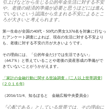
引上げなどから生じる公的年金生活に対する不安
や、老後の経済的準備が必要と思うほどには進ん
でいないという認識から生まれる不安によるとこ
ろが大きいと考えられます。
第一生命が全国の40代・50代の男女3,376名を対象に行なっ
たアンケート調査によれば、現在の生活に対する不安より
も、老後に対する不安の方が大きいようです。
その理由には、「公的年金だけでは生活できない」
（64.7％）と答えていることや老後の資産形成の準備がで
きていないことがうかがえます。
「家計の金融行動に関する世論調査」[二人以上世帯調査]
(２０１６年)
（2016/11/4、知るぽると 金融広報中央委員会）
『心配である』としている世帯では、その理由に