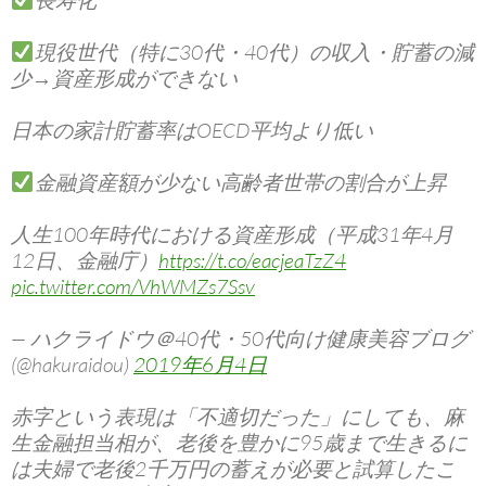
長寿化
現役世代（特に30代・40代）の収入・貯蓄の減
少→資産形成ができない
日本の家計貯蓄率はOECD平均より低い
金融資産額が少ない高齢者世帯の割合が上昇
人生100年時代における資産形成（平成31年4月
12日、金融庁）
https://t.co/eacjeaTzZ4
pic.twitter.com/VhWMZs7Ssv
— ハクライドウ＠40代・50代向け健康美容ブログ
(@hakuraidou)
2019年6月4日
赤字という表現は「不適切だった」にしても、麻
生金融担当相が、老後を豊かに95歳まで生きるに
は夫婦で老後2千万円の蓄えが必要と試算したこ