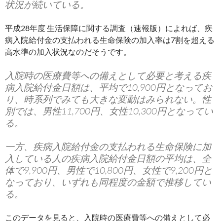
状況が続いている。
平成28年度 生活保障に関する調査（速報版）によれば、疾
病入院給付金の支払われる生命保険の加入率は7割を超える
高水準の加入状況なのだそうです。
入院時の医療費等への備えとして必要と考える疾
病入院給付金日額は、平均で10,900円となってお
り、時系列でみても大きな変動はみられない。性
別では、男性11,700円、女性10,300円となってい
る。
一方、疾病入院給付金の支払われる生命保険に加
入している人の疾病入院給付金日額の平均は、全
体で9,900円、男性で10,800円、女性で9,200円と
なっており、いずれも同程度の金額で推移してい
る。
このデータを見ると、入院時の医療費等への備えとして必