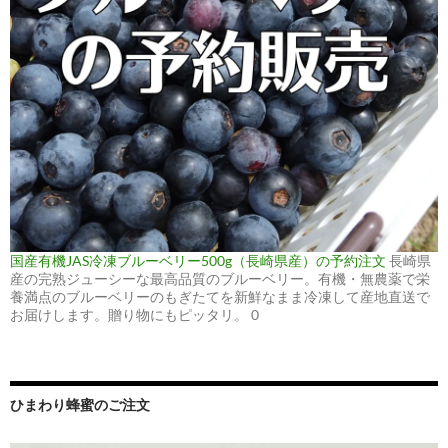
国産有機JAS冷凍ブルーベリー500g（長崎県産）の予約注文
長崎県
産の完熟ジューシーな最高品質のブルーベリー。有機・無農薬で栄
養満点のブルーベリーのもぎたてを新鮮なまま冷凍して産地直送で
お届けします。贈り物にもピッタリ。 0
ひまわり蜂蜜のご注文