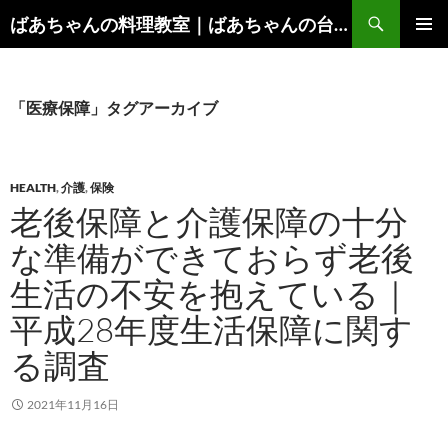
コ
検
ばあちゃんの料理教室｜ばあちゃんの台所から学ぶ、食と健康の知恵
ン
索
メインメ
テ
ニュー
ン
ツ
「医療保障」タグアーカイブ
へ
ス
キ
HEALTH
,
介護
,
保険
ッ
老後保障と介護保障の十分
プ
な準備ができておらず老後
生活の不安を抱えている｜
平成28年度生活保障に関す
る調査
2021年11月16日