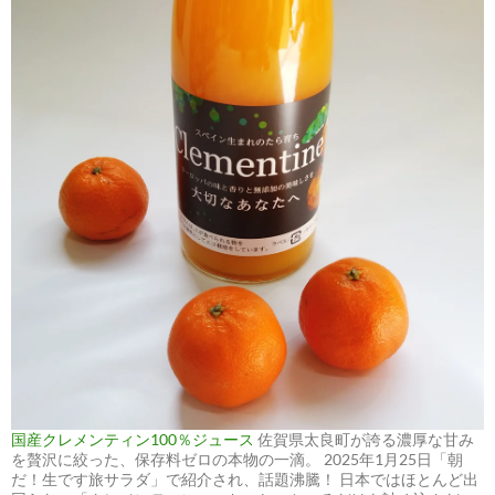
国産クレメンティン100％ジュース
佐賀県太良町が誇る濃厚な甘み
を贅沢に絞った、保存料ゼロの本物の一滴。 2025年1月25日「朝
だ！生です旅サラダ」で紹介され、話題沸騰！ 日本ではほとんど出