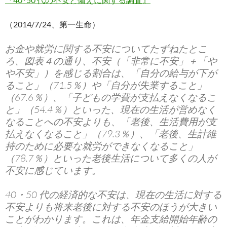
（2014/7/24、第一生命）
お金や就労に関する不安についてたずねたとこ
ろ、図表４の通り、不安（「非常に不安」＋「や
や不安」）を感じる割合は、「自分の給与が下が
ること」（71.5％）や「自分が失業すること」
（67.6％）、「子どもの学費が支払えなくなるこ
と」（54.4％）といった、現在の生活が営めなく
なることへの不安よりも、「老後、生活費用が支
払えなくなること」（79.3％）、「老後、生計維
持のために必要な就労ができなくなること」
（78.7％）といった老後生活について多くの人が
不安に感じています。
40・50 代の経済的な不安は、現在の生活に対する
不安よりも将来老後に対する不安のほうが大きい
ことがわかります。これは、年金支給開始年齢の