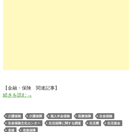
【金融・保険 関連記事】
老後保障と介護保障の十分な準備ができておらず
続きを読む
→
介護保険
介護保障
個人年金保険
医療保障
生命保険
生命保険文化センター
生活保障に関する調査
生活費
生活資金
老後
老後保障