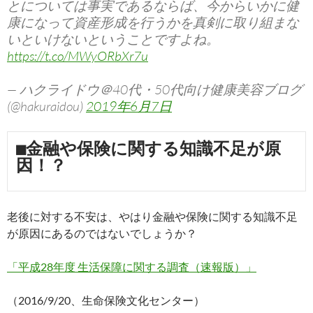
とについては事実であるならば、今からいかに健
康になって資産形成を行うかを真剣に取り組まな
いといけないということですよね。
https://t.co/MWyORbXr7u
— ハクライドウ＠40代・50代向け健康美容ブログ
(@hakuraidou)
2019年6月7日
■金融や保険に関する知識不足が原
因！？
老後に対する不安は、やはり金融や保険に関する知識不足
が原因にあるのではないでしょうか？
「平成28年度 生活保障に関する調査（速報版）」
（2016/9/20、生命保険文化センター）