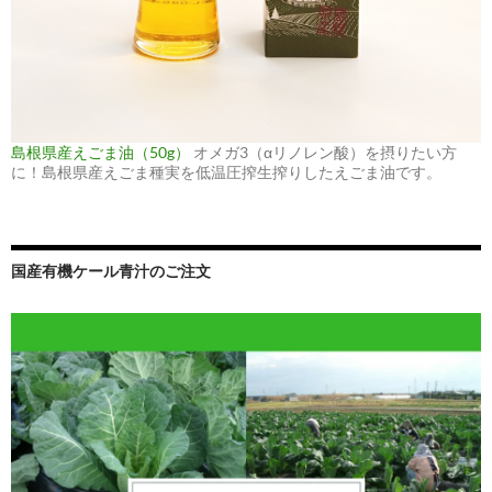
島根県産えごま油（50g）
オメガ3（αリノレン酸）を摂りたい方
に！島根県産えごま種実を低温圧搾生搾りしたえごま油です。
国産有機ケール青汁のご注文