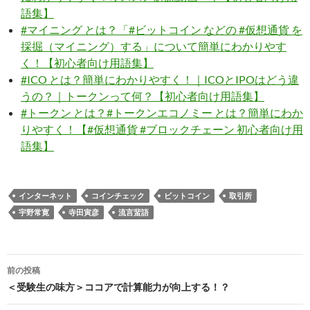
語集】
#マイニング とは？「#ビットコイン などの #仮想通貨 を
採掘（マイニング）する」について簡単にわかりやす
く！【初心者向け用語集】
#ICO とは？簡単にわかりやすく！｜ICOとIPOはどう違
うの？｜トークンって何？【初心者向け用語集】
#トークン とは？#トークンエコノミー とは？簡単にわか
りやすく！【#仮想通貨 #ブロックチェーン 初心者向け用
語集】
インターネット
コインチェック
ビットコイン
取引所
宇野常寛
寺田寅彦
流言蜚語
投
前の投稿
稿
＜受験生の味方＞ココアで計算能力が向上する！？