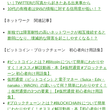
い｜TWITTERの写真から起きたある出来事から
10代の有権者はSNSの情報に対する信用度が低い！？
【ネットワーク 関連記事】
単独では障害耐性の高いネットワークが相互接続すると
脆弱になり、壊滅的な障害を起こしやすくなる！？
【ビットコイン・ブロックチェーン 初心者向け用語集】
#ビットコイン とは？#Bitcoin について簡単にわかりや
すく！オススメ解説動画・本【#仮想通貨 #ブロックチェ
ーン 初心者向け用語集】
仮想通貨（ビットコイン）と電子マネー（Suica・Edy・
nanako・WAON）の違いって何？簡単にわかりやすく！
｜仮想通貨の3つの要素｜【#仮想通貨 初心者向け用語
集】
#ブロックチェーン とは？#BLOCKCHAIN について簡単
にわかりやすく！オススメ解説動画・本【初心者向け用