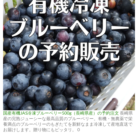
国産有機JAS冷凍ブルーベリー500g（長崎県産）の予約注文
長崎県
産の完熟ジューシーな最高品質のブルーベリー。有機・無農薬で栄
養満点のブルーベリーのもぎたてを新鮮なまま冷凍して産地直送で
お届けします。贈り物にもピッタリ。 0