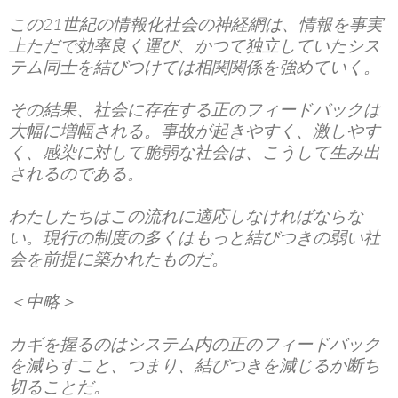
この21世紀の情報化社会の神経網は、情報を事実
上ただで効率良く運び、かつて独立していたシス
テム同士を結びつけては相関関係を強めていく。
その結果、社会に存在する正のフィードバックは
大幅に増幅される。事故が起きやすく、激しやす
く、感染に対して脆弱な社会は、こうして生み出
されるのである。
わたしたちはこの流れに適応しなければならな
い。現行の制度の多くはもっと結びつきの弱い社
会を前提に築かれたものだ。
＜中略＞
カギを握るのはシステム内の正のフィードバック
を減らすこと、つまり、結びつきを減じるか断ち
切ることだ。