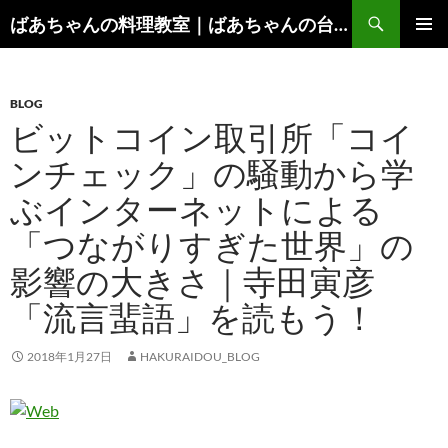
コ
検
ばあちゃんの料理教室｜ばあちゃんの台所から学ぶ、食と健康の知恵
ン
索
メインメ
テ
ニュー
ン
BLOG
ツ
ビットコイン取引所「コイ
へ
ス
ンチェック」の騒動から学
キ
ぶインターネットによる
ッ
プ
「つながりすぎた世界」の
影響の大きさ｜寺田寅彦
「流言蜚語」を読もう！
2018年1月27日
HAKURAIDOU_BLOG