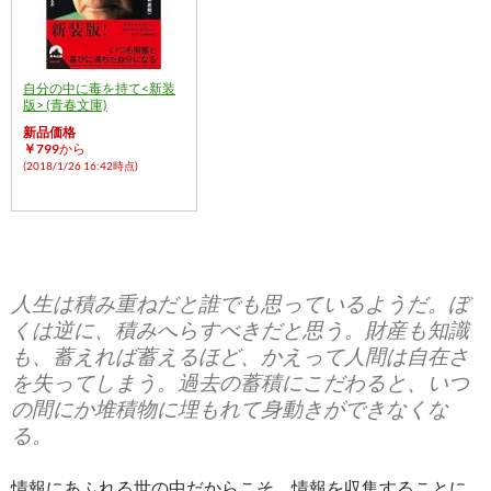
自分の中に毒を持て<新装
版> (青春文庫)
新品価格
￥799
から
(2018/1/26 16:42時点)
人生は積み重ねだと誰でも思っているようだ。ぼ
くは逆に、積みへらすべきだと思う。財産も知識
も、蓄えれば蓄えるほど、かえって人間は自在さ
を失ってしまう。過去の蓄積にこだわると、いつ
の間にか堆積物に埋もれて身動きができなくな
る。
情報にあふれる世の中だからこそ、情報を収集することに