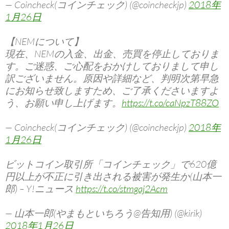
— Coincheck(コインチェック) (@coincheckjp)
2018年
1月26日
【NEMについて】
現在、NEMの入金、出金、売買を停止しておりま
す。ご迷惑、ご心配をおかけしておりまして申し
訳ございません。原因や詳細など、判明次第早急
にお知らせ致しますため、ご了承くださいますよ
う、お願い申し上げます。
https://t.co/caNpzT88ZO
— Coincheck(コインチェック) (@coincheckjp)
2018年
1月26日
ビットコイン取引所「コインチェック」で620億
円以上が不正に引き出される被害が発生か(山本一
郎) – Y!ニュース
https://t.co/stmgaj2Acm
— 山本一郎(やまもといちろう@告知用) (@kirik)
2018年1月26日