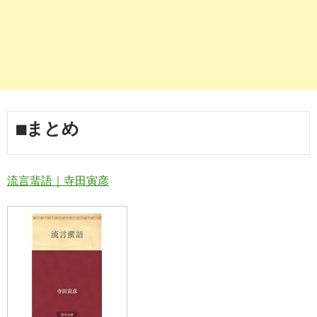
■まとめ
流言蜚語｜寺田寅彦