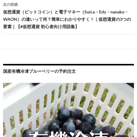
ナ
次の投稿
ビ
仮想通貨（ビットコイン）と電子マネー（Suica・Edy・nanako・
WAON）の違いって何？簡単にわかりやすく！｜仮想通貨の3つの
ゲ
要素｜【#仮想通貨 初心者向け用語集】
ー
シ
ョ
ン
国産有機冷凍ブルーベリーの予約注文