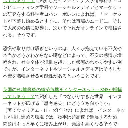
してしまう！？
で紹介したインディアナ大学情報科学・コ
ンピューティング学科でソーシャルメディアとマーケット
の研究をする科学者ヨハン・ボレンによれば、「マーケッ
トが下落し始めるとすぐに、それは市場のムードに、そし
て大衆の心情に影響し、次いでそれがオンラインで増幅さ
れる」そうです。
恐慌や取り付け騒ぎというのは、人々が抱えている不安や
本当かどうかわからない噂などによって、不安の感情が増
幅され、社会全体が混乱を起こした状態のわかりやすい例
ですが、インターネットやソーシャルメディアはそうした
不安を増幅させる可能性があるということです。
英国のEU離脱後の経済危機をインターネット・SNSが増幅
してしまう！？
で紹介した『つながりすぎた世界 インタ
ーネットが広げる「思考感染」にどう立ち向かうか』
（著：ウィリアム・H・ダビドウ）によれば、インターネッ
トが推し進める環境では、物事は超高速で進展するため、
問題はもっと早くに積み上がり、頻度も高くなるそうで