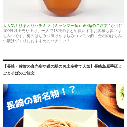
大人気！ひまわりハチミツ（ミャンマー産） 600gのご注文
1か月に
100袋以上売り上げ、一人で15袋のまとめ買いするお客様も多いは
ちみつです。梅のはちみつ漬けやはちみつレモン酢、金柑のはちみ
つ漬けづくりにおすすめのハチミツ！
【長崎・佐賀の直売所や道の駅のお土産物で人気】長崎島原手延え
ごまそばのご注文