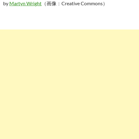
by
Martyn Wright
（画像：Creative Commons）