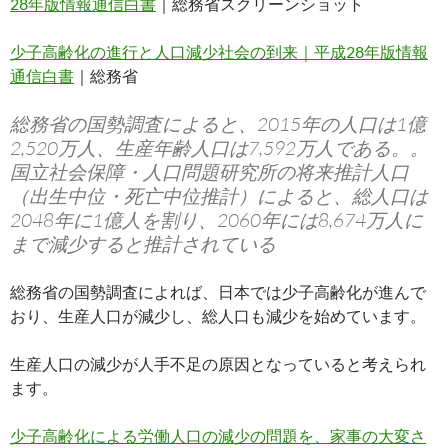
28年版情報通信白書
｜総務省スクリーンショット
少子高齢化の進行と人口減少社会の到来｜平成28年版情報
通信白書
｜総務省
総務省の国勢調査によると、2015年の人口は1億
2,520万人、生産年齢人口は7,592万人である。。
国立社会保障・人口問題研究所の将来推計人口
（出生中位・死亡中位推計）によると、総人口は
2048年に1億人を割り、2060年には8,674万人に
まで減少すると推計されている
総務省の国勢調査によれば、日本では少子高齢化が進んで
おり、生産人口が減少し、総人口も減少を始めています。
生産人口の減少が人手不足の原因となっていると考えられ
ます。
少子高齢化による労働人口の減少の問題を、家事の大変さ