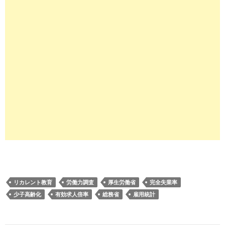
リカレント教育
労働力調査
厚生労働省
完全失業率
少子高齢化
有効求人倍率
総務省
雇用統計