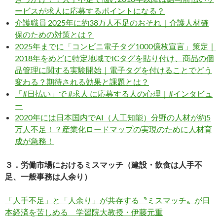
ービスが求人に応募するポイントになる？
介護職員 2025年に約38万人不足のおそれ｜介護人材確
保のための対策とは？
2025年までに「コンビニ電子タグ1000億枚宣言」策定｜
2018年をめどに特定地域でICタグを貼り付け、商品の個
品管理に関する実験開始｜電子タグを付けることでどう
変わる？期待される効果と課題とは？
「#日払い」で #求人 に応募する人の心理｜#インタビュ
ー
2020年には日本国内でAI（人工知能）分野の人材が約5
万人不足！？産業化ロードマップの実現のために人材育
成が急務！
３．労働市場におけるミスマッチ（建設・飲食は人手不
足、一般事務は人余り）
「人手不足」と「人余り」が共存する〝ミスマッチ〟が日
本経済を苦しめる 学習院大教授・伊藤元重