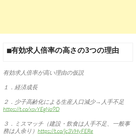
■有効求人倍率の高さの3つの理由
有効求人倍率が高い理由の仮説
１．経済成長
２．少子高齢化による生産人口減少→人手不足
https://t.co/xsvYEgNo9D
３．ミスマッチ（建設・飲食は人手不足、一般事
務は人余り）
https://t.co/jc3VHyFERe