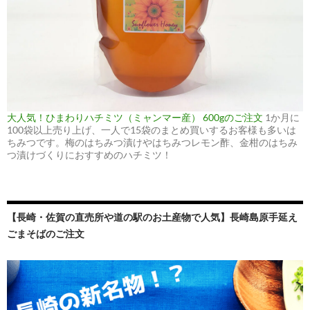
大人気！ひまわりハチミツ（ミャンマー産） 600gのご注文
1か月に
100袋以上売り上げ、一人で15袋のまとめ買いするお客様も多いは
ちみつです。梅のはちみつ漬けやはちみつレモン酢、金柑のはちみ
つ漬けづくりにおすすめのハチミツ！
【長崎・佐賀の直売所や道の駅のお土産物で人気】長崎島原手延え
ごまそばのご注文