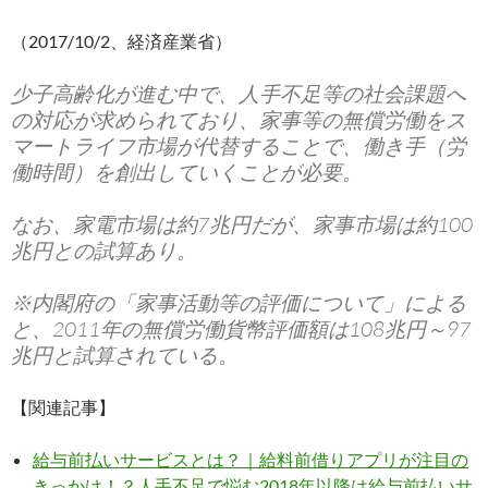
（2017/10/2、経済産業省）
少子高齢化が進む中で、人手不足等の社会課題へ
の対応が求められており、家事等の無償労働をス
マートライフ市場が代替することで、働き手（労
働時間）を創出していくことが必要。
なお、家電市場は約7兆円だが、家事市場は約100
兆円との試算あり。
※内閣府の「家事活動等の評価について」による
と、2011年の無償労働貨幣評価額は108兆円～97
兆円と試算されている。
【関連記事】
給与前払いサービスとは？｜給料前借りアプリが注目の
きっかけ！？人手不足で悩む2018年以降は給与前払いサ