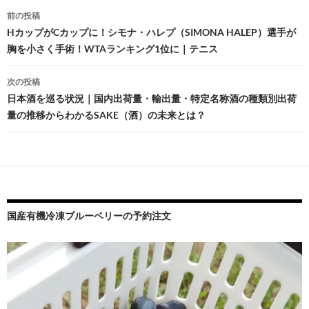
投
前の投稿
稿
HカップがCカップに！シモナ・ハレプ（SIMONA HALEP）選手が
胸を小さく手術！WTAランキング1位に｜テニス
ナ
ビ
次の投稿
日本酒を巡る状況｜国内出荷量・輸出量・特定名称酒の種類別出荷
ゲ
量の推移からわかるSAKE（酒）の未来とは？
ー
シ
ョ
ン
国産有機冷凍ブルーベリーの予約注文