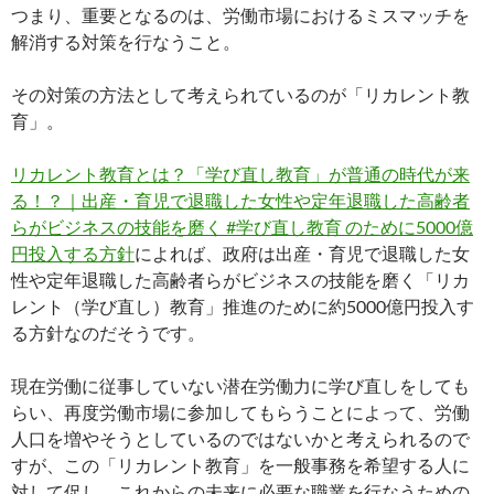
つまり、重要となるのは、労働市場におけるミスマッチを
解消する対策を行なうこと。
その対策の方法として考えられているのが「リカレント教
育」。
リカレント教育とは？「学び直し教育」が普通の時代が来
る！？｜出産・育児で退職した女性や定年退職した高齢者
らがビジネスの技能を磨く #学び直し教育 のために5000億
円投入する方針
によれば、政府は出産・育児で退職した女
性や定年退職した高齢者らがビジネスの技能を磨く「リカ
レント（学び直し）教育」推進のために約5000億円投入す
る方針なのだそうです。
現在労働に従事していない潜在労働力に学び直しをしても
らい、再度労働市場に参加してもらうことによって、労働
人口を増やそうとしているのではないかと考えられるので
すが、この「リカレント教育」を一般事務を希望する人に
対して促し、これからの未来に必要な職業を行なうための