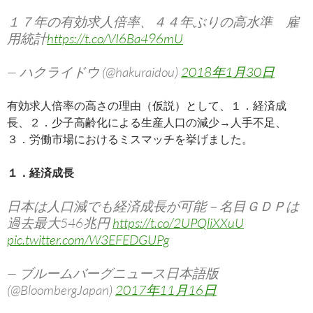
１７年の有効求人倍率、４４年ぶりの高水準 雇
用統計
https://t.co/VI6Ba496mU
— ハクライドウ (@hakuraidou)
2018年1月30日
有効求人倍率の高さの理由（仮説）として、１．経済成
長、２．少子高齢化による生産人口の減少→人手不足、
３．労働市場におけるミスマッチを挙げました。
１．経済成長
日本は人口減でも経済成長が可能－名目ＧＤＰは
過去最大546兆円
https://t.co/2UPQliXXuU
pic.twitter.com/W3EFEDGUPg
— ブルームバーグニュース日本語版
(@BloombergJapan)
2017年11月16日