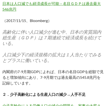
日本は人口減でも経済成長が可能－名目ＧＤＰは過去最大
546兆円
（2017/11/15、Bloomberg）
高齢化に伴い人口減少が進む中、日本の実質国内
総生産（ＧＤＰ）は７期連続で経済成長を続けて
いる。
人口減少下の経済規模の拡大は１人当たりでみる
とプラスに働いている。
内閣府の7-9月期GDPによれば、日本の名目GDPを総額で見
ると増加傾向にあり、7-9月期では過去最高の545.8兆円を
記録しています。
２．少子高齢化による生産人口の減少→人手不足
少子高齢化による労働人口の減少の問題を、家事の大変さ