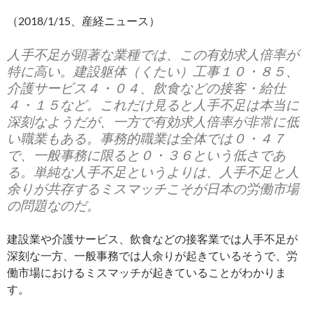
（2018/1/15、産経ニュース）
人手不足が顕著な業種では、この有効求人倍率が
特に高い。建設躯体（くたい）工事１０・８５、
介護サービス４・０４、飲食などの接客・給仕
４・１５など。これだけ見ると人手不足は本当に
深刻なようだが、一方で有効求人倍率が非常に低
い職業もある。事務的職業は全体では０・４７
で、一般事務に限ると０・３６という低さであ
る。単純な人手不足というよりは、人手不足と人
余りが共存するミスマッチこそが日本の労働市場
の問題なのだ。
建設業や介護サービス、飲食などの接客業では人手不足が
深刻な一方、一般事務では人余りが起きているそうで、労
働市場におけるミスマッチが起きていることがわかりま
す。