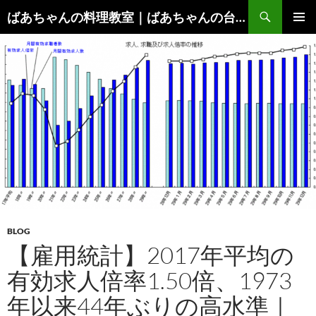
コ
検
ばあちゃんの料理教室｜ばあちゃんの台所から学ぶ、食と健康の知恵
ン
索
メインメ
テ
ニュー
ン
ツ
へ
ス
キ
ッ
プ
BLOG
【雇用統計】2017年平均の
有効求人倍率1.50倍、1973
年以来44年ぶりの高水準｜