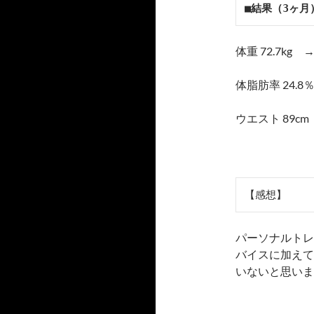
■結果（3ヶ月
体重 72.7kg → 
体脂肪率 24.8
ウエスト 89cm 
【感想】
パーソナルトレ
バイスに加えて
いないと思いま