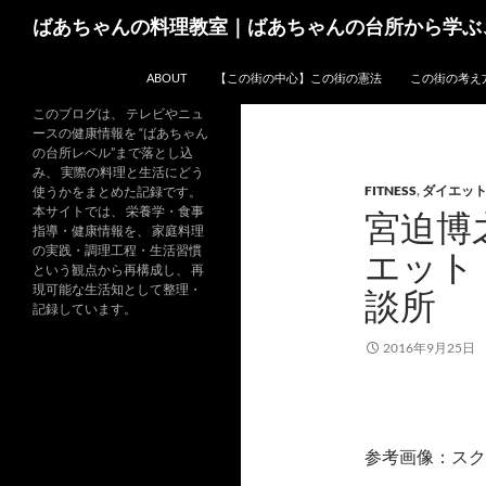
コ
検
ばあちゃんの料理教室｜ばあちゃんの台所から学ぶ
ン
索
テ
ABOUT
【この街の中心】この街の憲法
この街の考え
ン
ツ
このブログは、 テレビやニュ
ースの健康情報を “ばあちゃん
へ
の台所レベル”まで落とし込
ス
み、 実際の料理と生活にどう
FITNESS
,
ダイエッ
キ
使うかをまとめた記録です。
本サイトでは、 栄養学・食事
宮迫博
ッ
指導・健康情報を、 家庭料理
プ
の実践・調理工程・生活習慣
エット
という観点から再構成し、 再
現可能な生活知として整理・
談所
記録しています。
2016年9月25日
参考画像：スク