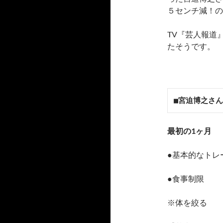
５センチ減！の
TV『芸人報道
たそうです。
■宮迫博之さ
最初の1ヶ月
●基本的なトレ
●食事制限
※体を絞る