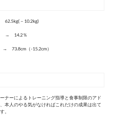
）
62.5kg(－10.2kg)
％ → 14.2％
→ 73.8cm（-15.2cm）
ーナーによるトレーニング指導と食事制限のアド
、本人のやる気がなければこれだけの成果は出て
す。