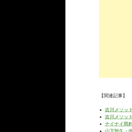
【関連記事】
吉川メソッド
吉川メソッド
ナイナイ岡
山下智久・