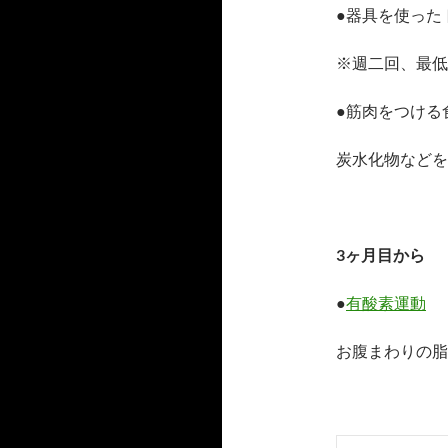
●器具を使った
※週二回、最低
●筋肉をつける
炭水化物などを
3ヶ月目から
●
有酸素運動
お腹まわりの脂