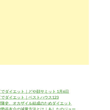
でダイエット｜どや顔サミット 1月6日
でダイエット｜ベストハウス123
村隆史、オカザイル結成のためダイエット
伊勢谷友介の減量方法とは｜あしたのジョー