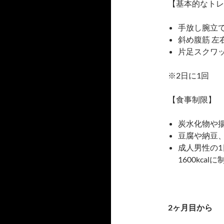
【基本的なトレ
手放し腕立て
斜め腹筋 左
片足スクワッ
※2日に1回
【食事制限】
炭水化物や
豆腐や納豆
成人男性の1
1600kcal
2ヶ月目から