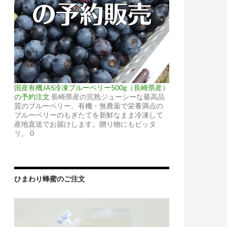
国産有機JAS冷凍ブルーベリー500g（長崎県産）
の予約注文
長崎県産の完熟ジューシーな最高品
質のブルーベリー。有機・無農薬で栄養満点の
ブルーベリーのもぎたてを新鮮なまま冷凍して
産地直送でお届けします。贈り物にもピッタ
リ。 0
ひまわり蜂蜜のご注文