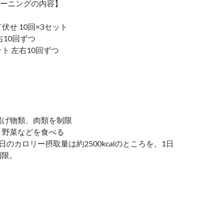
ーニングの内容】
伏せ 10回×3セット
右10回ずつ
ト 左右10回ずつ
揚げ物類、肉類を制限
、野菜などを食べる
日のカロリー摂取量は約2500kcalのところを、1日
に制限。