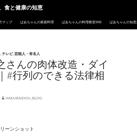
、食と健康の知恵
方マップ
ばあちゃんの家庭料理
ばあちゃんの料理教室SNS
ばあちゃんの知恵
ト
,
テレビ
,
芸能人・有名人
之さんの肉体改造・ダイ
｜#行列のできる法律相
HAKURAIDOU_BLOG
リーンショット