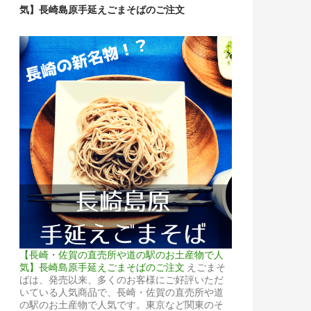
気】長崎島原手延えごまそばのご注文
【長崎・佐賀の直売所や道の駅のお土産物で人
気】長崎島原手延えごまそばのご注文
えごまそ
ばは、発売以来、多くのお客様にご好評いただ
いている人気商品で、長崎・佐賀の直売所や道
の駅のお土産物で人気です。東京など関東のそ