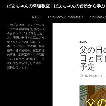
コ
検
ばあちゃんの料理教室｜ばあちゃんの台所から学ぶ
ン
索
テ
ABOUT
【この街の中心】この街の憲法
この街の考え
ン
ツ
このブログは、 テレビやニュ
ースの健康情報を “ばあちゃん
へ
の台所レベル”まで落とし込
ス
み、 実際の料理と生活にどう
BLOG
キ
使うかをまとめた記録です。
本サイトでは、 栄養学・食事
父の日
ッ
指導・健康情報を、 家庭料理
プ
の実践・調理工程・生活習慣
日と同
という観点から再構成し、 再
現可能な生活知として整理・
予定
記録しています。
2021年6月6日