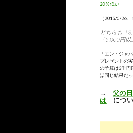
20％低い
（2015/5/26、n
どちらも「3,
「5,000
「エン・ジャパ
プレゼントの実
の予算は3千円
ぼ同じ結果だっ
→
父の
は
につい