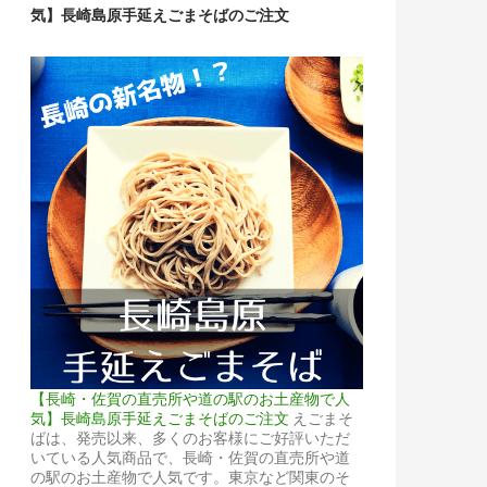
気】長崎島原手延えごまそばのご注文
【長崎・佐賀の直売所や道の駅のお土産物で人
気】長崎島原手延えごまそばのご注文
えごまそ
ばは、発売以来、多くのお客様にご好評いただ
いている人気商品で、長崎・佐賀の直売所や道
の駅のお土産物で人気です。東京など関東のそ