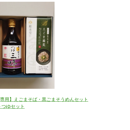
専用】えごまそば・黒ごまそうめんセット
）＋つゆセット