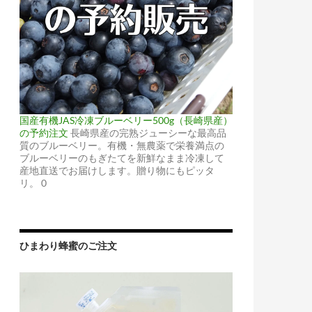
国産有機JAS冷凍ブルーベリー500g（長崎県産）
の予約注文
長崎県産の完熟ジューシーな最高品
質のブルーベリー。有機・無農薬で栄養満点の
ブルーベリーのもぎたてを新鮮なまま冷凍して
産地直送でお届けします。贈り物にもピッタ
リ。 0
ひまわり蜂蜜のご注文