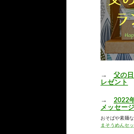
→
父の日
レゼント
→
202
メッセー
おそばや素麺な
まそうめんセッ