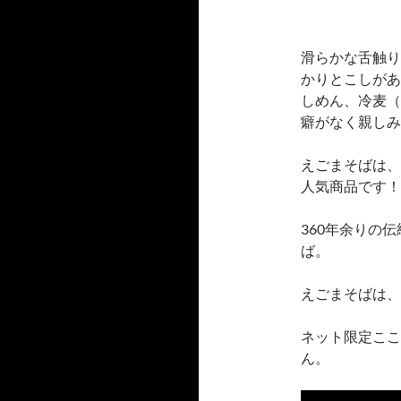
滑らかな舌触り
かりとこしがあ
しめん、冷麦（
癖がなく親しみ
えごまそばは、
人気商品です！
360年余りの
ば。
えごまそばは、
ネット限定ここ
ん。