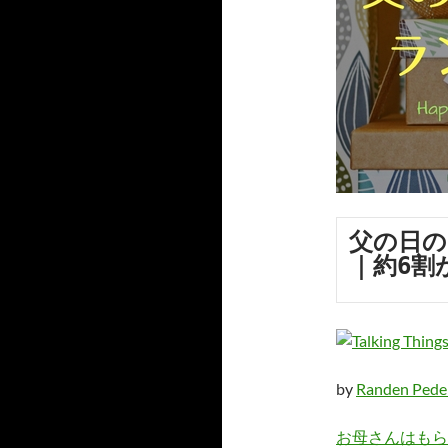
父の日の
｜約6割
by
Randen Pede
お母さんはもら