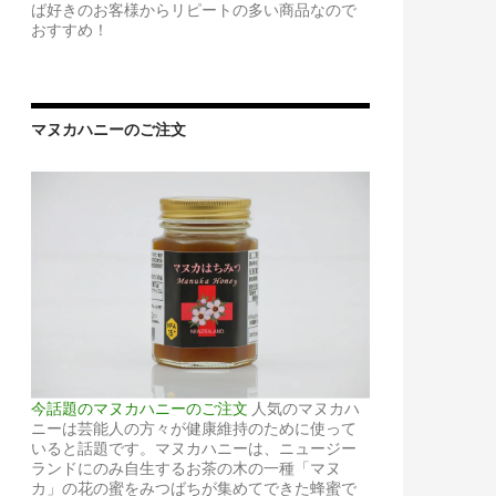
ば好きのお客様からリピートの多い商品なので
おすすめ！
マヌカハニーのご注文
今話題のマヌカハニーのご注文
人気のマヌカハ
ニーは芸能人の方々が健康維持のために使って
いると話題です。マヌカハニーは、ニュージー
ランドにのみ自生するお茶の木の一種「マヌ
カ」の花の蜜をみつばちが集めてできた蜂蜜で