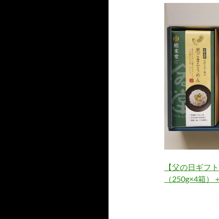
【父の日ギフト
（250g×4箱