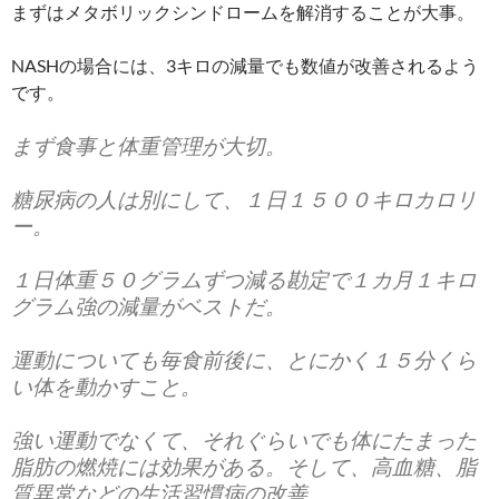
まずはメタボリックシンドロームを解消することが大事。
NASHの場合には、3キロの減量でも数値が改善されるよう
です。
まず食事と体重管理が大切。
糖尿病の人は別にして、１日１５００キロカロリ
ー。
１日体重５０グラムずつ減る勘定で１カ月１キロ
グラム強の減量がベストだ。
運動についても毎食前後に、とにかく１５分くら
い体を動かすこと。
強い運動でなくて、それぐらいでも体にたまった
脂肪の燃焼には効果がある。そして、高血糖、脂
質異常などの生活習慣病の改善。