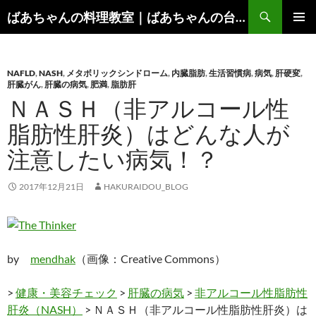
コ
検
ばあちゃんの料理教室｜ばあちゃんの台所から学ぶ、食と健康の知恵
ン
索
メインメ
テ
ニュー
ン
NAFLD
,
NASH
,
メタボリックシンドローム
,
内臓脂肪
,
生活習慣病
,
病気
,
肝硬変
,
ツ
肝臓がん
,
肝臓の病気
,
肥満
,
脂肪肝
へ
ＮＡＳＨ（非アルコール性
ス
キ
脂肪性肝炎）はどんな人が
ッ
注意したい病気！？
プ
2017年12月21日
HAKURAIDOU_BLOG
by
mendhak
（画像：Creative Commons）
>
健康・美容チェック
>
肝臓の病気
>
非アルコール性脂肪性
肝炎（NASH）
> ＮＡＳＨ（非アルコール性脂肪性肝炎）は