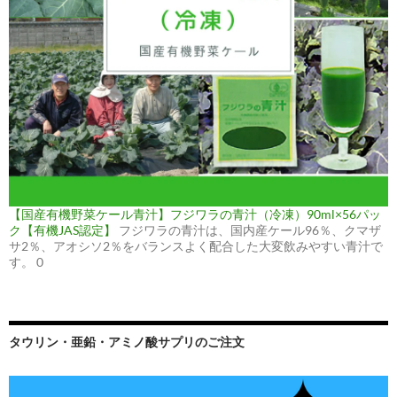
【国産有機野菜ケール青汁】フジワラの青汁（冷凍）90ml×56パッ
ク【有機JAS認定】
フジワラの青汁は、国内産ケール96％、クマザ
サ2％、アオシソ2％をバランスよく配合した大変飲みやすい青汁で
す。 0
タウリン・亜鉛・アミノ酸サプリのご注文