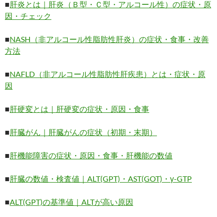
■
肝炎とは｜肝炎（Ｂ型・Ｃ型・アルコール性）の症状・原
因・チェック
■
NASH（非アルコール性脂肪性肝炎）の症状・食事・改善
方法
■
NAFLD（非アルコール性脂肪性肝疾患）とは・症状・原
因
■
肝硬変とは｜肝硬変の症状・原因・食事
■
肝臓がん｜肝臓がんの症状（初期・末期）
■
肝機能障害の症状・原因・食事・肝機能の数値
■
肝臓の数値・検査値｜ALT(GPT)・AST(GOT)・γ-GTP
■
ALT(GPT)の基準値｜ALTが高い原因