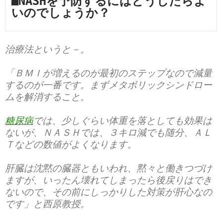
■NASHを予防するにはどうしたらよ
いのでしょうか？
治療法というと－。
「ＢＭＩが増えるのが最初のステップなので減量
するのが一番です。まずメタボリックシンドロー
ムを解消すること。
糖尿病
では、少しぐらい体重を落としても効果は
ないが、ＮＡＳＨでは、３キロ減でも随分、ＡＬ
Ｔなどの数値がよくなります。
肝臓は沈黙の臓器ともいわれ、黙々と働きつづけ
ますが、いったん壊れてしまったら後戻りはでき
ないので、その前にしっかりした対策が肝心なの
です」と西原教授。