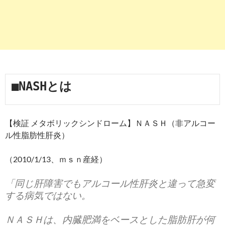
■NASHとは
【検証 メタボリックシンドローム】ＮＡＳＨ（非アルコー
ル性脂肪性肝炎）
（2010/1/13、ｍｓｎ産経）
「同じ肝障害でもアルコール性肝炎と違って急変
する病気ではない。
ＮＡＳＨは、内臓肥満をベースとした脂肪肝が何