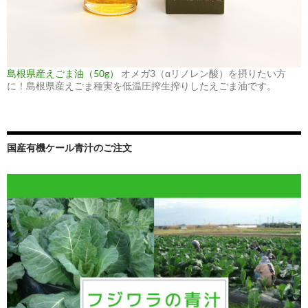
島根県産えごま油（50g）
オメガ3（αリノレン酸）を摂りたい方
に！島根県産えごま種実を低温圧搾生搾りしたえごま油です。
国産有機ケール青汁のご注文