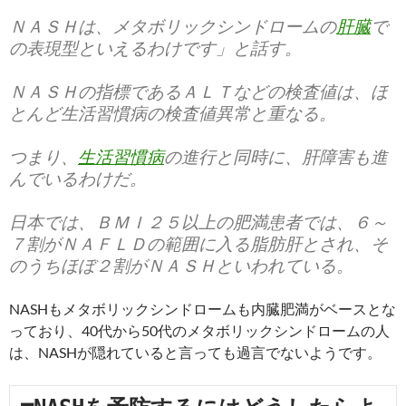
ＮＡＳＨは、メタボリックシンドロームの
肝臓
で
の表現型といえるわけです」と話す。
ＮＡＳＨの指標であるＡＬＴなどの検査値は、ほ
とんど生活習慣病の検査値異常と重なる。
つまり、
生活習慣病
の進行と同時に、肝障害も進
んでいるわけだ。
日本では、ＢＭＩ２５以上の肥満患者では、６～
７割がＮＡＦＬＤの範囲に入る脂肪肝とされ、そ
のうちほぼ２割がＮＡＳＨといわれている。
NASHもメタボリックシンドロームも内臓肥満がベースとな
っており、40代から50代のメタボリックシンドロームの人
は、NASHが隠れていると言っても過言でないようです。