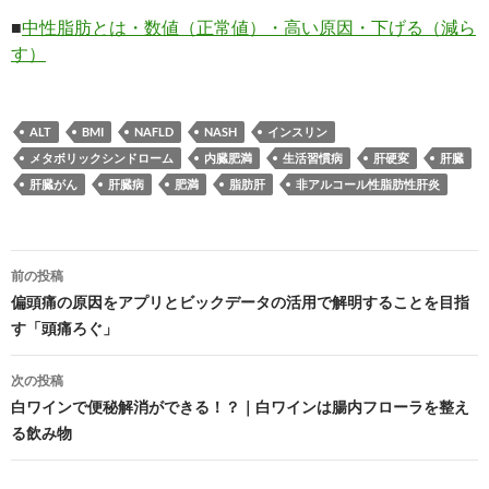
■
中性脂肪とは・数値（正常値）・高い原因・下げる（減ら
す）
ALT
BMI
NAFLD
NASH
インスリン
メタボリックシンドローム
内臓肥満
生活習慣病
肝硬変
肝臓
肝臓がん
肝臓病
肥満
脂肪肝
非アルコール性脂肪性肝炎
投
前の投稿
稿
偏頭痛の原因をアプリとビックデータの活用で解明することを目指
す「頭痛ろぐ」
ナ
ビ
次の投稿
白ワインで便秘解消ができる！？｜白ワインは腸内フローラを整え
ゲ
る飲み物
ー