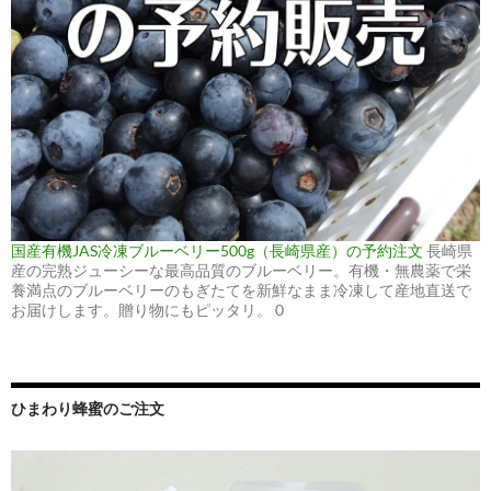
国産有機JAS冷凍ブルーベリー500g（長崎県産）の予約注文
長崎県
産の完熟ジューシーな最高品質のブルーベリー。有機・無農薬で栄
養満点のブルーベリーのもぎたてを新鮮なまま冷凍して産地直送で
お届けします。贈り物にもピッタリ。 0
ひまわり蜂蜜のご注文