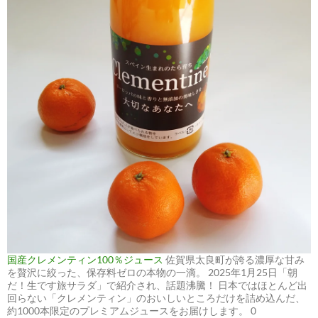
国産クレメンティン100％ジュース
佐賀県太良町が誇る濃厚な甘み
を贅沢に絞った、保存料ゼロの本物の一滴。 2025年1月25日「朝
だ！生です旅サラダ」で紹介され、話題沸騰！ 日本ではほとんど出
回らない「クレメンティン」のおいしいところだけを詰め込んだ、
約1000本限定のプレミアムジュースをお届けします。 0