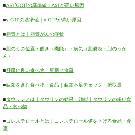
■
AST(GOT)の基準値｜ASTが高い原因
■
γ-GTPの基準値｜γ-GTPが高い原因
■
胆管とは｜胆管がんの症状
■
胆のうの位置・働き（機能）・病気（胆嚢炎・胆のうが
ん）
■
肝臓に良い食べ物｜肝臓と食事
■
亜鉛を含む食べ物・食品｜亜鉛不足チェック・摂取量
■
タウリンとは｜タウリンの効果・効能｜タウリンの多い食
品・食べ物
■
コレステロールとは｜コレステロール値を下げる食品・食
事