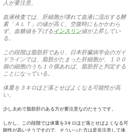
人が要注意。
血液検査では、肝細胞が壊れて血液に流出する酵
素「ＡＬＴ」の値が高く、空腹時にもかかわら
ず、血糖値を下げる
インスリン
値が上昇してい
る。
この段階は脂肪肝であり、日本肝臓病学会のガイ
ドラインでは、脂肪がたまった肝細胞が、１００
個の細胞のうち１０個あれば、脂肪肝と判定する
ことになっている。
体重を３キロほど落とせばよくなる可能性が高
い。
少し太めで脂肪肝のある方が要注意なのだそうです。
しかし、この段階では体重を3キロほど落とせばよくなる可
能性が高いそうですので、そういった方は是非注意して体