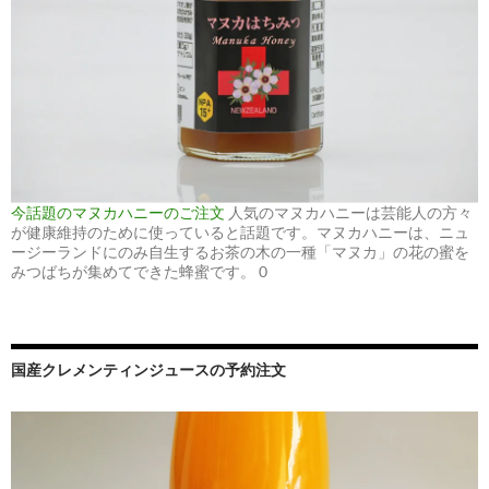
今話題のマヌカハニーのご注文
人気のマヌカハニーは芸能人の方々
が健康維持のために使っていると話題です。マヌカハニーは、ニュ
ージーランドにのみ自生するお茶の木の一種「マヌカ」の花の蜜を
みつばちが集めてできた蜂蜜です。 0
国産クレメンティンジュースの予約注文